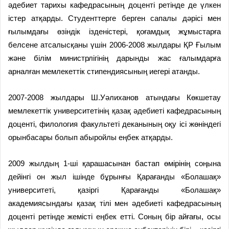
әдебиет тарихы кафедрасының доценті ретінде де үлкен
істер атқарды. Студенттерге берген сапалы дәрісі мен
ғылымдағы өзіндік ізденістері, қоғамдық жұмыстарға
белсене атсалысқаны үшін 2006-2008 жылдары ҚР Ғылым
және білім министрлігінің дарынды жас ғалымдарға
арналған мемлекеттік стипендиясының иегері атанды.
2007-2008 жылдары Ш.Уәлиханов атындағы Көкшетау
мемлекеттік университетінің қазақ әдебиеті кафедрасының
доценті, филология факультеті деканының оқу ісі жөніндегі
орынбасары болып абыройлы еңбек атқарды.
2009 жылдың 1-ші қарашасынан бастап өмірінің соңына
дейінгі он жыл ішінде бұрынғы Қарағанды «Болашақ»
университеті, қазіргі Қарағанды «Болашақ»
академиясындағы қазақ тілі мен әдебиеті кафедрасының
доценті ретінде жемісті еңбек етті. Соның бір айғағы, осы