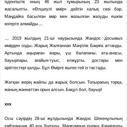
ізденгіштік оның 46 жыл ғұмырының 23 жылында
жасалыпты. «Өлшеулі өмір» дейтін халық сөзі бар.
Маңдайға басылған мөр мен жазылған жазуды ешкім
өзгерте алмайды…
… 2019 жылдың 21-ші наурызында Жандос досымыз
өмірден озды. Жарық Жалғаннан Мәңгілік Бақиға аттанды.
Артында аңыраған жары, үш балапаны, ата-анасы,
бауырлары, ағайын-туыс, елжұрты, достары мен
әріптестері қалды. Бұл Өмірге өшпестей із тастады.
Жатқан жерің жайлы да жарық болсын. Топырағың торқа,
жаның жәннаттан орын алсын. Бақұл бол, бауыр!
ххх
Осы сәуірдің 28-ші жұлдызында Жандос Шекенұлының
қайтқанына 40 күн болады. Марқұмның қырқы Қарағанды