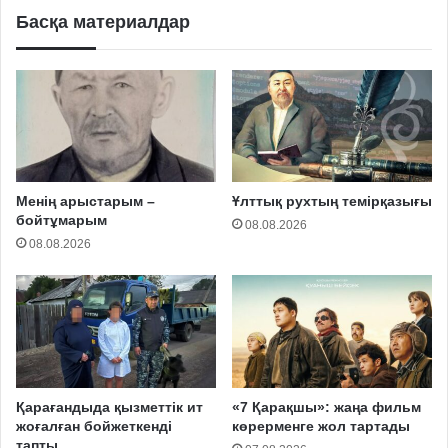
Басқа материалдар
Менің арыстарым –
Ұлттық рухтың темірқазығы
бойтұмарым
08.08.2026
08.08.2026
Қарағандыда қызметтік ит
«7 Қарақшы»: жаңа фильм
жоғалған бойжеткенді
көрерменге жол тартады
тапты