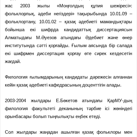
жас 2003 жылы «Моңғолдың құпия шежіресі»:
фольклорлық, әдеби негіздері» тақырыбында 10.01.09 –
фольклортану, 10.01.02 – қазақ әдебиеті мамандықтары
бойынша екі шифрда кандидаттық диссертациясын
Алматыдағы М.Әуезов атындағы Әдебиет және өнер
институтында сәтті қорғайды. Ғылым аясында бір салада
екі шифрмен диссертация қорғау өте сирек кездесетін
жағдай.
Филология ғылымдарының кандидаты дәрежесін алғаннан
кейін қазақ әдебиеті кафедрасының доценттігін алады.
2003-2004 жылдары Е.Бөкетов атындағы ҚарМУ-дың
филология факультеті деканының тәрбие ісі жөніндегі
орынбасары болып тыңғылықты еңбек етеді.
Сол жылдары жаңадан ашылған қазақ фольклоры мен