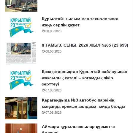
Құрылтай: ғылым мен технологияға
жаңа серпін қажет
08.08.2026
8 ТАМЫЗ, СЕНБІ, 2026 ЖЫЛ №85 (23 699)
08.08.2026
Қазақстандықтар Құрылтай сайлауынан
жақсылық күтеді – қоғамдық пікір
зерттеуі
07.08.2026
Қарағандыда №3 автобус паркінің
маңында ерекше аялдама пайда болды
07.08.2026
Аймақта құрылысшылар құрметке
бөленді