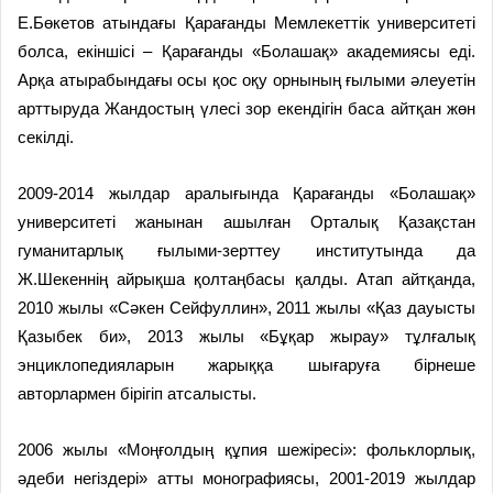
Е.Бөкетов атындағы Қарағанды Мемлекеттік университеті
болса, екіншісі – Қарағанды «Болашақ» академиясы еді.
Арқа атырабындағы осы қос оқу орнының ғылыми әлеуетін
арттыруда Жандостың үлесі зор екендігін баса айтқан жөн
секілді.
2009-2014 жылдар аралығында Қарағанды «Болашақ»
университеті жанынан ашылған Орталық Қазақстан
гуманитарлық ғылыми-зерттеу институтында да
Ж.Шекеннің айрықша қолтаңбасы қалды. Атап айтқанда,
2010 жылы «Сәкен Сейфуллин», 2011 жылы «Қаз дауысты
Қазыбек би», 2013 жылы «Бұқар жырау» тұлғалық
энциклопедияларын жарыққа шығаруға бірнеше
авторлармен бірігіп атсалысты.
2006 жылы «Моңғолдың құпия шежіресі»: фольклорлық,
әдеби негіздері» атты монографиясы, 2001-2019 жылдар