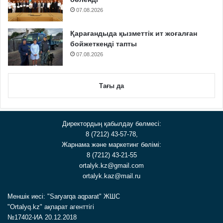
07.08.2026
Қарағандыда қызметтік ит жоғалған
бойжеткенді тапты
07.08.2026
Тағы да
Директордың қабылдау бөлмесі:
8 (7212) 43-57-78,
Жарнама және маркетинг бөлімі:
8 (7212) 43-21-55
ortalyk.kz@gmail.com
ortalyk.kaz@mail.ru
Меншік иесі: "Saryarqa aqparat" ЖШС
"Ortalyq.kz" ақпарат агенттігі
№17402-ИА 20.12.2018