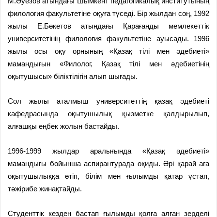
М.Әуезов атындағы Шымкент педагогикалық институтының
филология факультетіне оқуға түседі. Бір жылдан соң, 1992
жылы Е.Бөкетов атындағы Қарағанды мемлекеттік
университетінің филология факультетіне ауысады. 1996
жылы осы оқу орнының «Қазақ тілі мен әдебиеті»
мамандығын «Филолог, Қазақ тілі мен әдебиетінің
оқытушысы» біліктілігін алып шығады.
Сол жылы аталмыш университеттің қазақ әдебиеті
кафедрасында оқытушылық қызметке қалдырылып,
алғашқы еңбек жолын бастайды.
1996-1999 жылдар аралығында «Қазақ әдебиеті»
мамандығы бойынша аспирантурада оқиды. Әрі қарай аға
оқытушылыққа өтіп, білім мен ғылымды қатар ұстап,
тәжірибе жинақтайды.
Студенттік кезден бастап ғылымды қолға алған зерделі