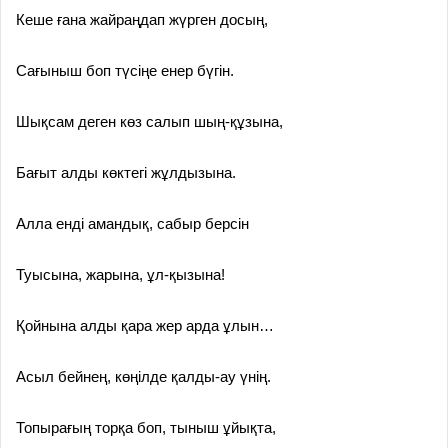
Кеше ғана жайраңдап жүрген досың,
Сағыныш боп түсіңе енер бүгін.
Шықсам деген көз салып шың-құзына,
Бағыт алды көктегі жұлдызына.
Алла енді амандық, сабыр берсін
Туысына, жарына, ұл-қызына!
Қойнына алды қара жер арда ұлын…
Асыл бейнең, көңілде қалды-ау үнің.
Топырағың торқа боп, тыныш ұйықта,