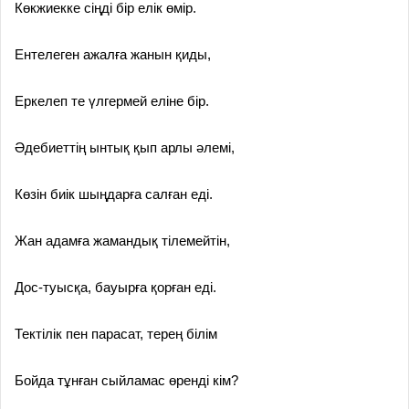
Көкжиекке сіңді бір елік өмір.
Ентелеген ажалға жанын қиды,
Еркелеп те үлгермей еліне бір.
Әдебиеттің ынтық қып арлы әлемі,
Көзін биік шыңдарға салған еді.
Жан адамға жамандық тілемейтін,
Дос-туысқа, бауырға қорған еді.
Тектілік пен парасат, терең білім
Бойда тұнған сыйламас өренді кім?