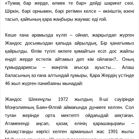
«Тумақ бар жерде, өлмек те бар» дейді шариғат сөзі.
Шіркін, бәрі орнымен, бәрі ретімен келсе – өкініштің өзені
тасып, қайғының қара жаңбыры жаумас еді ғой.
Кеше ғана арамызда күліп – ойнап, жарқылдап жүрген
Жандос досымыздан қапыда айрылдық. Бір қанатымыз
қайрылды. Өлім түгілі өкпеге қимайтын есіл дос жайлы
ендігі жерде естелік айтамыз деп кім ойлаған?.. Оның
ғұмырдариясы – мәңгілік ағысқа ауысты… Алаш
баласының аз ғана алтындай ғұмыры, Қара Жердің үстінде
46 жыл жүрген пәнибаяны мынадай:
Жандос Шекенұлы 1972 жылдың 8-ші сәуірінде
Моңғолияның Баян-Өлгий аймағында дүниеге келген. Сол
туған жерінде орта мектепті ойдағыдай аяқтаған.
Атамекенді аңсап, қазақ елінің қарашаңырағы –
Қазақстанды көргісі келген арманшыл жас 1991 жылы