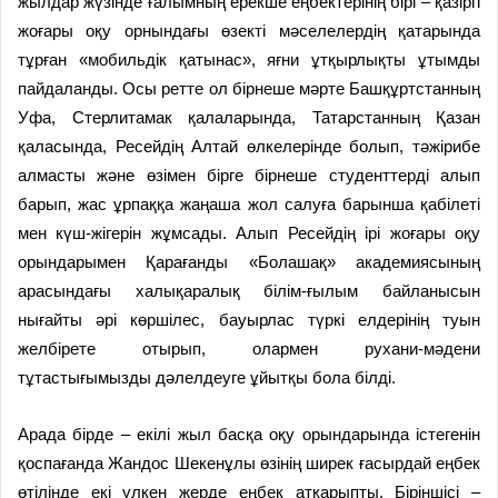
жылдар жүзінде ғалымның ерекше еңбектерінің бірі – қазіргі
жоғары оқу орнындағы өзекті мәселелердің қатарында
тұрған «мобильдік қатынас», яғни ұтқырлықты ұтымды
пайдаланды. Осы ретте ол бірнеше мәрте Башқұртстанның
Уфа, Стерлитамак қалаларында, Татарстанның Қазан
қаласында, Ресейдің Алтай өлкелерінде болып, тәжірибе
алмасты және өзімен бірге бірнеше студенттерді алып
барып, жас ұрпаққа жаңаша жол салуға барынша қабілеті
мен күш-жігерін жұмсады. Алып Ресейдің ірі жоғары оқу
орындарымен Қарағанды «Болашақ» академиясының
арасындағы халықаралық білім-ғылым байланысын
нығайты әрі көршілес, бауырлас түркі елдерінің туын
желбірете отырып, олармен рухани-мәдени
тұтастығымызды дәлелдеуге ұйытқы бола білді.
Арада бірде – екілі жыл басқа оқу орындарында істегенін
қоспағанда Жандос Шекенұлы өзінің ширек ғасырдай еңбек
өтілінде екі үлкен жерде еңбек атқарыпты. Біріншісі –