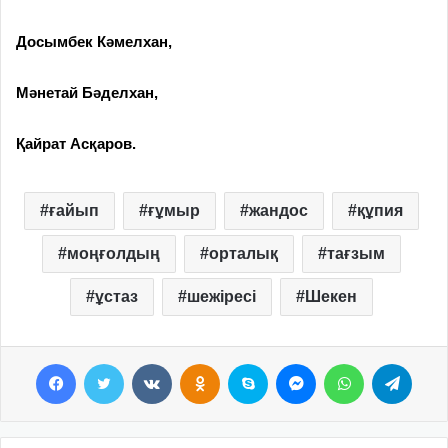
Досымбек Кәмелхан,
Мәнетай Бәделхан,
Қайрат Асқаров.
ғайып
ғұмыр
жандос
құпия
моңғолдың
орталық
тағзым
ұстаз
шежіресі
Шекен
Facebook
Twitter
VKontakte
Odnoklassniki
Skype
Messenger
WhatsApp
Telegram