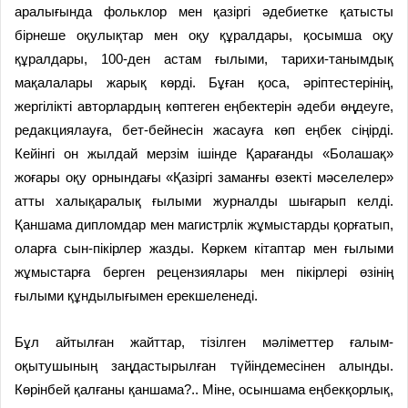
аралығында фольклор мен қазіргі әдебиетке қатысты
бірнеше оқулықтар мен оқу құралдары, қосымша оқу
құралдары, 100-ден астам ғылыми, тарихи-танымдық
мақалалары жарық көрді. Бұған қоса, әріптестерінің,
жергілікті авторлардың көптеген еңбектерін әдеби өңдеуге,
редакциялауға, бет-бейнесін жасауға көп еңбек сіңірді.
Кейінгі он жылдай мерзім ішінде Қарағанды «Болашақ»
жоғары оқу орнындағы «Қазіргі заманғы өзекті мәселелер»
атты халықаралық ғылыми журналды шығарып келді.
Қаншама дипломдар мен магистрлік жұмыстарды қорғатып,
оларға сын-пікірлер жазды. Көркем кітаптар мен ғылыми
жұмыстарға берген рецензиялары мен пікірлері өзінің
ғылыми құндылығымен ерекшеленеді.
Бұл айтылған жайттар, тізілген мәліметтер ғалым-
оқытушының заңдастырылған түйіндемесінен алынды.
Көрінбей қалғаны қаншама?.. Міне, осыншама еңбекқорлық,