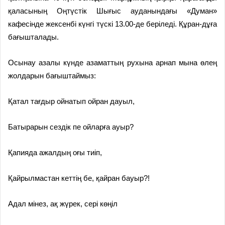
қаласының Оңтүстік Шығыс ауданындағы «Думан»
кафесінде жексенбі күнгі түскі 13.00-де беріледі. Құран-дұға
бағышталады.
Осынау азалы күнде азаматтың рухына арнап мына өлең
жолдарын бағыштаймыз:
Қатал тағдыр ойнатып ойран дауыл,
Батырарын сездік пе ойларға ауыр?
Қапияда ажалдың оғы тиіп,
Қайрылмастан кеттің бе, қайран бауыр?!
Адал мінез, ақ жүрек, сері көңіл