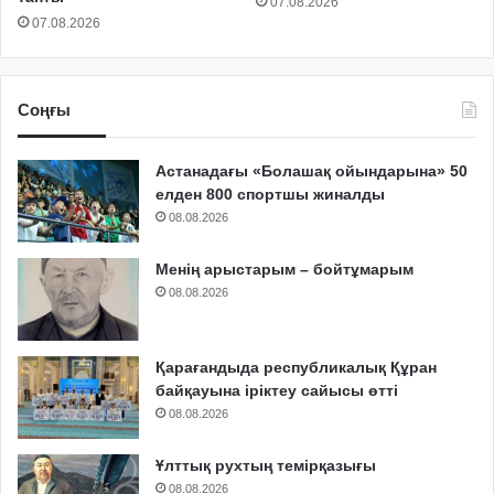
07.08.2026
07.08.2026
Соңғы
Астанадағы «Болашақ ойындарына» 50
елден 800 спортшы жиналды
08.08.2026
Менің арыстарым – бойтұмарым
08.08.2026
Қарағандыда республикалық Құран
байқауына іріктеу сайысы өтті
08.08.2026
Ұлттық рухтың темірқазығы
08.08.2026