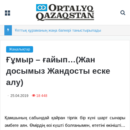
Мәзір
Із
Ұлттық құраманың жаңа бапкері таныстырылады
Жаңалықтар
Ғұмыр – ғайып…(Жан
досымыз Жандосты еске
алу)
25.04.2019
18 448
Қамшының сабындай қайран тірлік бір күні шарт сынары
әмбеге аян. Өмірдің өзі күшті болғанымен, өтетіні өкінішті…