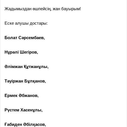
Жадымыздан өшпейсің, жан бауырым!
Еске алушы достары:
Болат Сәрсембаев,
Нұрәлі Шегіров,
Әлімжан Құтжанұлы,
Тәуіржан Бұлқанов,
Ермек Әбжанов,
Рүстем Хасенұлы,
Ғабиден Әбілқасов,