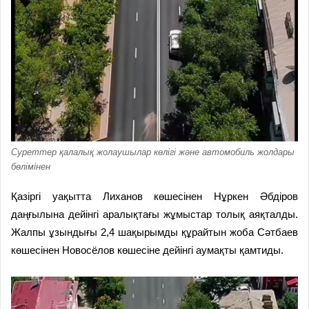
Суреттер қалалық жолаушылар көлігі және автомобиль жолдары
бөлімінен
Қазіргі уақытта Лиханов көшесінен Нұркен Әбдіров
даңғылына дейінгі аралықтағы жұмыстар толық аяқталды.
Жалпы ұзындығы 2,4 шақырымды құрайтын жоба Сәтбаев
көшесінен Новосёлов көшесіне дейінгі аумақты қамтиды.