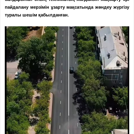
пайдалану мерзімін ұзарту мақсатында жөндеу жүргізу
туралы шешім қабылданған.