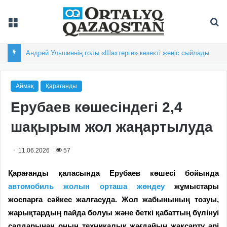
Мәзір
Із
Андрей Ульшиннің голы «Шахтерге» кезекті жеңіс сыйлады
Аймақ
Қарағанды
Ерубаев көшесіндегі 2,4
шақырым жол жаңартылуда
11.06.2026
57
Қарағанды қаласында Ерубаев көшесі бойында
автомобиль жолын орташа жөндеу
жұмыстары
жоспарға сәйкес жалғасуда. Жол жабынының тозуы,
жарықтардың пайда болуы және беткі қабаттың бүлінуі
салдарынан оның техникалық жағдайын жақсарту әрі