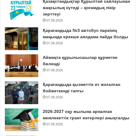
Қазақстандықтар Құрылтай сайлауынан
жақсылық күтеді – қоғамдық пікір
зерттеуі
07.08.2026
Қарағандыда №3 автобус паркінің
маңында ерекше аялдама пайда болды
07.08.2026
Аймақта құрылысшылар құрметке
бөленді
07.08.2026
Қарағандыда қызметтік ит жоғалған
бойжеткенді тапты
07.08.2026
2026-2027 оқу жылына арналған
мемлекеттік грант иегерлері анықталды
07.08.2026