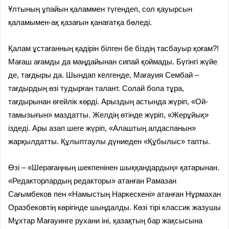
Ұлтының ұпайын қаламмен түгендеп, сол қауырсын
қаламымен-ақ қазағын қанағатқа бөледі.
Қалам ұстағанның қадірін білген бе біздің тасбауыр қоғам?!
Мағаш ағамды да маңдайынан сипай қоймады. Бүгінгі жүйе
де, тағдыры да. Шындап келгенде, Мағауия Сембай –
тағдырдың өзі тудырған талант. Солай бола тұра,
тағдырынан өгейлік көрді. Арыздың астында жүріп, «Ой-
тамызығын» маздатты. Желдің өтінде жүріп, «Жерұйық»
іздеді. Ары азап шеге жүріп, «Алаштың алдаспанын»
жарқылдатты. Құлыптаулы дүниеден «Құбылыс» тапты.
Өзі – «Шерағаңның шекпенінен шыққандардың» қатарынан.
«Редакторлардың редакторы» атанған Рамазан
Сағымбеков пен «Намыстың Наркескені» атанған Нұрмахан
Оразбековтің көрігінде шыңдалды. Көзі тірі классик жазушы
Мұхтар Мағауинге рухани іні, қазақтың бар жақсысына