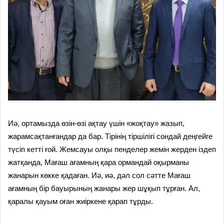
Иә, ортамызда өзін-өзі ақтау үшін «жоқтау» жазып,
жарамсақтанғандар да бар. Тірінің тіршілігі сондай деңгейге
түсіп кетті ғой. Жемсауы олқы пенделер жемін жерден іздеп
жатқанда, Мағаш ағамның қара ормандай оқырманы
жанарын көкке қадаған. Иә, иә, дәл сол сәтте Мағаш
ағамның бір бауырының жанары жер шұқып тұрған. Ал,
қаралы қауым оған жиіркене қарап тұрды.