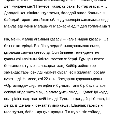
деп күңірене ме?! Немесе, қазақ қыраны Тоқтар ағасы: «…
Даладай кең пішілген тұлғасын, баладай аңғал болмысын,
бабадай терең толғайтын ойлы дүниелерін сағынамыз енді.
Маңғаз еді менің Мағашым! Марқасқа еді!» деп толғана ма?!
Иә, менің Мағаш ағамның қазасы – нағыз қыран қазасы! Өз
биігіне көтерілді. Бәзбіреулердей тышқаншылап емес,
қыранша самғап көтерілді. Сол биігінен төмендемеген
қалпы өзін-өзі тым биіктен тастап жіберді. Ғұмыры келте
болғанмен, тұғыры аласарған жоқ. Кейбір зейнеткер
замандастары секілді қызмет сұрап, есік жағалап, босаға
күзетпеді. Немесе, өзі 22 жыл басқарған қарашаңырағы
«Орталыққа» сіңірген еңбегін бұлдап, тағы бір бауырлары
секілді үйде жатып ақша алуға ұмтылмады. Қалай ірі жүрді,
сол ірілігін сақтаған күйі іркілді. Тұлғасы қандай ірі болса, ісі
де ірі, ізі де анық, бекзат ғұмыр кешті. Шайлық табысын
місе тұтып, байлыққа қызықпады. Тік жүріп, тік сөйледі.