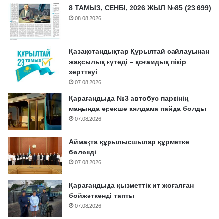
8 ТАМЫЗ, СЕНБІ, 2026 ЖЫЛ №85 (23 699)
08.08.2026
Қазақстандықтар Құрылтай сайлауынан
жақсылық күтеді – қоғамдық пікір
зерттеуі
07.08.2026
Қарағандыда №3 автобус паркінің
маңында ерекше аялдама пайда болды
07.08.2026
Аймақта құрылысшылар құрметке
бөленді
07.08.2026
Қарағандыда қызметтік ит жоғалған
бойжеткенді тапты
07.08.2026