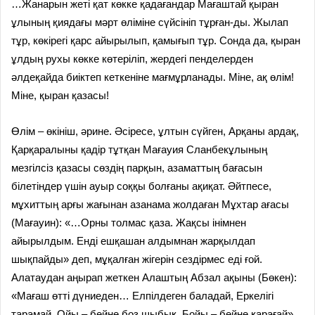
…Жанарын жеті қат көкке қадағандар Мағаштай қыран
ұлының қиядағы мәрт өліміне сүйсініп тұрған-ды. Жылап
тұр, көкірегі қарс айырылып, қамығып тұр. Сонда да, қыран
ұлдың рухы көкке көтеріліп, жердегі пенделерден
әлдеқайда биіктеп кеткеніне мағмұрланады. Міне, ақ өлім!
Міне, қыран қазасы!
Өлім – өкініш, әрине. Әсіресе, ұлтын сүйген, Арқаны ардақ,
Қарқаралыны қадір тұтқан Мағауия Сланбекұлының
мезгілсіз қазасы сөздің парқын, азаматтың бағасын
білетіндер үшін ауыр соққы болғаны ақиқат. Әйтпесе,
мұхиттың арғы жағынан азанама жолдаған Мұхтар ағасы
(Мағауин): «…Орны толмас қаза. Жақсы інімнен
айырылдым. Енді ешқашан алдымнан жарқылдап
шықпайды» деп, мұқалған жігерін сездірмес еді ғой.
Алатаудан аңырап жеткен Алаштың Абзал ақыны (Бөкен):
«Мағаш өтті дүниеден… Елпілдеген баладай, Еркелігі
тарамай. Ойы – бейне боз шыбық, Бойы – бейне қарағай»