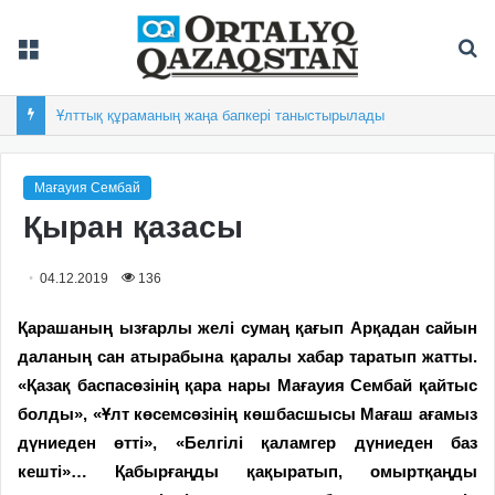
Мәзір
Із
Ұлттық құраманың жаңа бапкері таныстырылады
Мағауия Сембай
Қыран қазасы
04.12.2019
136
Қарашаның ызғарлы желі сумаң қағып Арқадан сайын
даланың сан атырабына қаралы хабар таратып жатты.
«Қазақ баспасөзінің қара нары Мағауия Сембай қайтыс
болды», «Ұлт көсемсөзінің көшбасшысы Мағаш ағамыз
дүниеден өтті», «Белгілі қаламгер дүниеден баз
кешті»… Қабырғаңды қақыратып, омыртқаңды