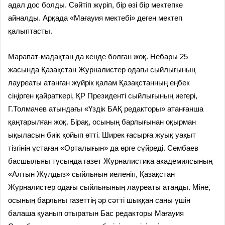
адал дос болды. Сөйтіп жүріп, бір өзі бір мектепке
айналды. Арқада «Мағауия мектебі» деген мектеп
қалыптасты.
Марапат-мадақтан да кенде болған жоқ. Небары 25
жасында Қазақстан Журналистер одағы сыйлығының
лауреаты атанған жүйрік қалам Қазақстанның еңбек
сіңірген қайраткері, ҚР Президенті сыйлығының иегері,
Г.Толмачев атындағы «Үздік БАҚ редакторы» атанғанша
қаңтарылған жоқ. Бірақ, осының барлығынан оқырман
ықыласын биік қойып өтті. Ширек ғасырға жуық уақыт
тізгінін ұстаған «Орталығын» да өрге сүйреді. Сембаев
басшылығы тұсында газет Журналистика академиясының
«Алтын Жұлдыз» сыйлығын иеленіп, Қазақстан
Журналистер одағы сыйлығының лауреаты атанды. Міне,
осының барлығы газеттің әр сәтті шыққан саны үшін
балаша қуанып отыратын Бас редакторы Мағауия