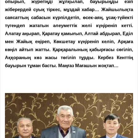
опырып, жүрегіңді жұлқылап, бауырыңды езіп
жіберердей суық тіркес, мұздай хабар… Жайшылықта
саясаттың сабасын күрпілдетіп, өсек-аяң, ұсақ-түйекті
түгендеп жататын әлеуметтік желі күңіреніп кетті.
Алатау аңырап, Қаратау қамығып, Алтай абдырап, Еділ
мен Жайық еңіреп, Көкшетау күңіреніп келіп, Арқаға
көңіл айтып жатты. Қарқаралының қабырғасы сөгіліп,
Аққораның көз жасы төгіліп тұрды. Кербез Кенттің
бауырын тұман басты. Маңғаз Мағашын жоқтап…