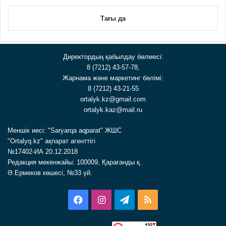
Тағы да
Директордың қабылдау бөлмесі:
8 (7212) 43-57-78,
Жарнама және маркетинг бөлімі:
8 (7212) 43-21-55
ortalyk.kz@gmail.com
ortalyk.kaz@mail.ru
Меншік иесі: "Saryarqa aqparat" ЖШС
"Ortalyq.kz" ақпарат агенттігі
№17402-ИА 20.12.2018
Редакция мекенжайы: 100009, Қарағанды қ.
Ә.Ермеков көшесі, №33 үй.
Facebook
Instagram
Telegram
RSS