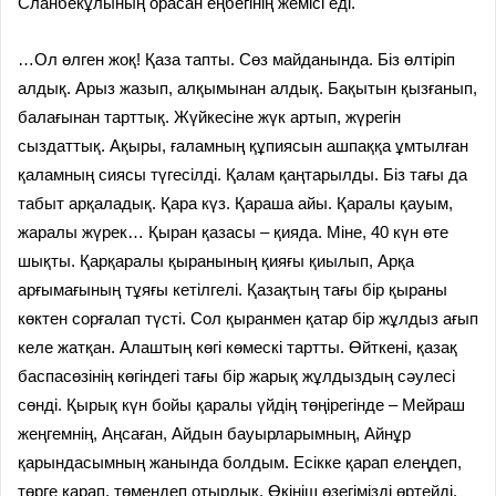
Сланбекұлының орасан еңбегінің жемісі еді.
…Ол өлген жоқ! Қаза тапты. Сөз майданында. Біз өлтіріп
алдық. Арыз жазып, алқымынан алдық. Бақытын қызғанып,
балағынан тарттық. Жүйкесіне жүк артып, жүрегін
сыздаттық. Ақыры, ғаламның құпиясын ашпаққа ұмтылған
қаламның сиясы түгесілді. Қалам қаңтарылды. Біз тағы да
табыт арқаладық. Қара күз. Қараша айы. Қаралы қауым,
жаралы жүрек… Қыран қазасы – қияда. Міне, 40 күн өте
шықты. Қарқаралы қыранының қияғы қиылып, Арқа
арғымағының тұяғы кетілгелі. Қазақтың тағы бір қыраны
көктен сорғалап түсті. Сол қыранмен қатар бір жұлдыз ағып
келе жатқан. Алаштың көгі көмескі тартты. Өйткені, қазақ
баспасөзінің көгіндегі тағы бір жарық жұлдыздың сәулесі
сөнді. Қырық күн бойы қаралы үйдің төңірегінде – Мейраш
жеңгемнің, Аңсаған, Айдын бауырларымның, Айнұр
қарындасымның жанында болдым. Есікке қарап елеңдеп,
төрге қарап, төмендеп отырдық. Өкініш өзегімізді өртейді.