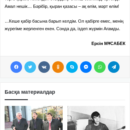
Амал нешік… Бәрібір, қыран қазасы – ақ өлім, мәрт өлім!
…Кеше қабір басына барып келдім. Ол қабірге емес, менің
жүрегіме жерленген екен. Сонда да, іздеп жүрмін Ағамды.
Ерсін МҰСАБЕК
Facebook
Twitter
VKontakte
Odnoklassniki
Skype
Messenger
WhatsApp
Telegram
Басқа материалдар