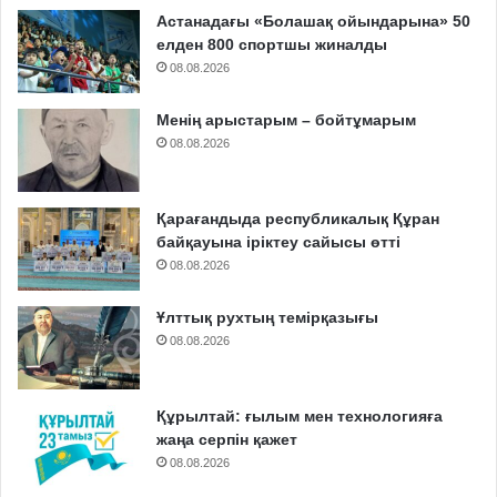
Астанадағы «Болашақ ойындарына» 50
елден 800 спортшы жиналды
08.08.2026
Менің арыстарым – бойтұмарым
08.08.2026
Қарағандыда республикалық Құран
байқауына іріктеу сайысы өтті
08.08.2026
Ұлттық рухтың темірқазығы
08.08.2026
Құрылтай: ғылым мен технологияға
жаңа серпін қажет
08.08.2026