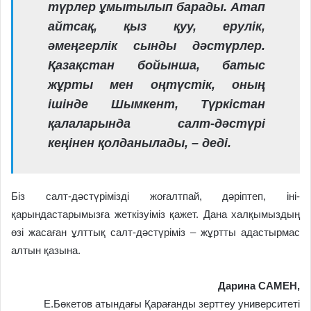
түрлер ұмытылып барады. Атап
айт­сақ, қыз қуу, ерулік,
әмеңгерлік сынды дәс­түрлер.
Қазақстан бойынша, батыс
жұрты мен оңтүстік, оның
ішінде Шымкент, Түркістан
қалаларында салт-дәстүрі
кеңінен қолданылады, – деді.
Біз салт-дәстүрімізді жоғалтпай, дә­ріптеп, іні-
қарындастарымызға жеткі­зуіміз қажет. Дана халқымыздың
өзі жасаған ұлттық салт-дәстүріміз – жұртты адастырмас
алтын қазына.
Дарина САМЕН,
Е.Бөкетов атындағы Қарағанды зерттеу университеті