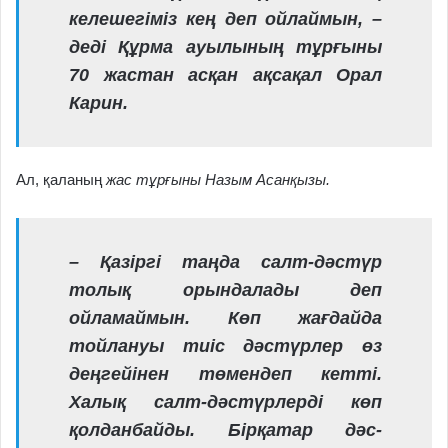
келешегіміз кең деп ойлаймын, –
деді Құрма ауылының тұрғыны
70 жастан асқан ақсақал Орал
Карин.
Ал, қаланың
жас тұрғыны Назым Асанқызы.
– Қазіргі таңда салт-дәстүр
толық орын­далады деп
ойламаймын. Көп жағ­дайда
тойлануы тиіс дәстүрлер өз
деңгейі­нен төмендеп кетті.
Халық салт-дәстүрлерді көп
қолданбайды. Бірқатар дәс­