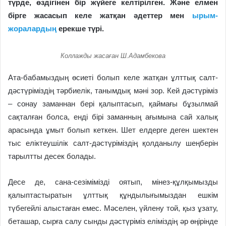
түрде, өздігінен бір жүйеге келтірілген. Және елмен
бірге жасасып келе жатқан әдеттер мен
ырым-
жоралардың
ерекше түрі.
Коллажды жасаған Ш.Адамбекова
Ата-бабамыздың өсиеті болып келе жатқан ұлттық салт-
дәстүріміздің тәрбие­лік, танымдық мәні зор. Кей дәстүріміз
– сонау заманнан бері қалыптасып, қаймағы бұзылмай
сақталған болса, енді бірі заманның ағымына сай халық
арасында ұмыт болып кеткен. Шет елдерге деген шектен
тыс еліктеушілік салт-дәстүріміздің қолданылу шеңберін
тарылтты десек болады.
Десе де, сана-сезімімізді оятып, мінез-құлқымызды
қалыптастыратын ұлттық құндылығымыздан ешкім
түбегейлі алыстаған емес. Мәселен, үйлену той, қыз ұзату,
беташар, сырға салу сынды дәстүріміз еліміздің әр өңірінде