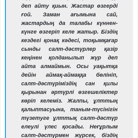
деп айту қиын. Жастар өзгерді
ғой. Заман ағымына сай,
жастардың да талабы күннен-
күнге өзгеріп келе жатыр. Біздің
кездегі қонақ кәдесі, тоқымқағар
сынды салт-дәстүрлер қазір
кеңінен қолданылып жүр деп
айта алмаймын. Осы уақытқа
дейін аймақ-аймаққа бөлініп,
салт-дәстүріміздің сан қилы
қырынан әртүрлі өзгешеліктер
көріп келеміз. Жалпы, ұлттың
қалыптасуына, таным-түсінігін
түзетуге ұлттық салт-дәстүр
елеулі үлес қосады. Неғұрлым
салт-дәстүрмен жүрсек, біздің