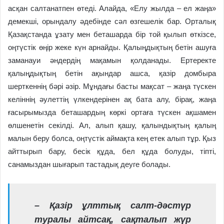
асқан салтанатпен өтеді. Алайда, «Елу жылда – ел жаңа»
демекші, орындалу әдебінде сәл өзгешелік бар. Орталық
Қазақстанда ұзату мен беташарда бір той қылып өткізсе,
оңтүстік өңір жеке күн арнайды. Қалыңдықтың бетін ашуға
заманауи әндердің мақамын қолданады. Ертеректе
қалыңдықтың бетін ақындар ашса, қазір домбыра
шерткеннің бәрі әзір. Мұндағы басты мақсат – жаңа түскен
келіннің әулеттің үлкендерінен ақ бата алу, бірақ, жаңа
ғасырымызда беташардың көркі ортаға түскен ақшамен
өлшенетін секілді. Ал, алып қашу, қалындықтың қалың
малын беру болса, оңтүстік аймақта кең етек алып тұр. Қыз
айттырып бару, бесік құда, бел құда болуды, тіпті,
санамыздан шығарып тастадық деуге болады.
– Қазір ұлттық салт-дәстүр
туралы айтсақ, сақталып жүр