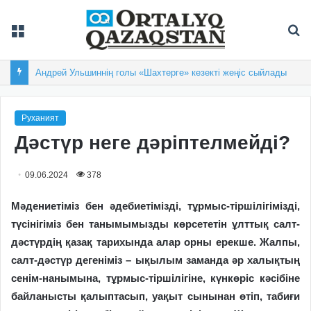
Мәзір
Із
Андрей Ульшиннің голы «Шахтерге» кезекті жеңіс сыйлады
Руханият
Дәстүр неге дәріптелмейді?
09.06.2024
378
Мәдениетіміз бен әдебиетімізді, тұрмыс-тіршілігімізді,
түсінігіміз бен танымымызды көрсететін ұлттық салт-
дәстүрдің қазақ тарихында алар орны ерекше. Жалпы,
салт-дәстүр дегеніміз – ықылым заманда әр халықтың
сенім-нанымына, тұрмыс-тіршілігіне, күнкөріс кәсібіне
байланысты қалыптасып, уақыт сынынан өтіп, табиғи