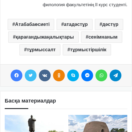
филология факультетінің ІІ курс студенті.
Атабабаөсиеті
атадәстұр
дәстүр
қарағандыжаңалықтары
сенімнаным
тұрмыссалт
тұрмыстіршілік
Facebook
Twitter
VKontakte
Odnoklassniki
Skype
Messenger
WhatsApp
Telegram
Басқа материалдар