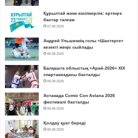
Құрылтай және кәсіпкерлік: ертеңге
бастар талғам
07.08.2026
Андрей Ульшиннің голы «Шахтерге»
кезекті жеңіс сыйлады
06.08.2026
Балқашта облыстық «Арай-2026» XIX
спартакиадасы басталды
06.08.2026
Астанада Comic Con Astana 2026
фестивалі басталды
06.08.2026
Қолдау қуат береді
06.08.2026