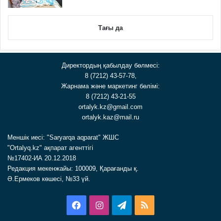
Тағы да
Директордың қабылдау бөлмесі:
8 (7212) 43-57-78,
Жарнама және маркетинг бөлімі:
8 (7212) 43-21-55
ortalyk.kz@gmail.com
ortalyk.kaz@mail.ru
Меншік иесі: "Saryarqa aqparat" ЖШС
"Ortalyq.kz" ақпарат агенттігі
№17402-ИА 20.12.2018
Редакция мекенжайы: 100009, Қарағанды қ.
Ә.Ермеков көшесі, №33 үй.
Facebook
Instagram
Telegram
RSS