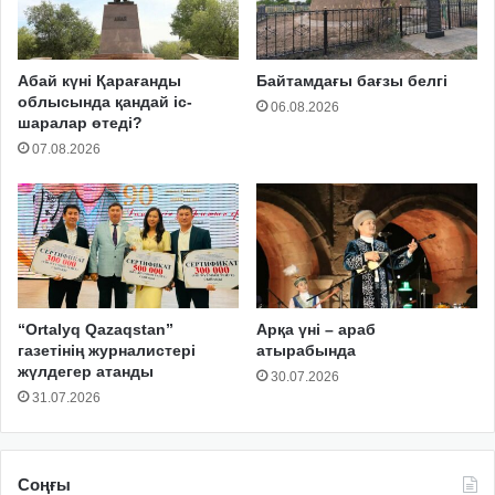
Абай күні Қарағанды
Байтамдағы бағзы белгі
облысында қандай іс-
06.08.2026
шаралар өтеді?
07.08.2026
“Ortalyq Qazaqstan”
Арқа үні – араб
газетінің журналистері
атырабында
жүлдегер атанды
30.07.2026
31.07.2026
Соңғы