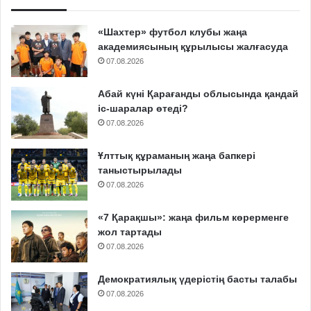
«Шахтер» футбол клубы жаңа
академиясының құрылысы жалғасуда
07.08.2026
Абай күні Қарағанды облысында қандай
іс-шаралар өтеді?
07.08.2026
Ұлттық құраманың жаңа бапкері
таныстырылады
07.08.2026
«7 Қарақшы»: жаңа фильм көрерменге
жол тартады
07.08.2026
Демократиялық үдерістің басты талабы
07.08.2026