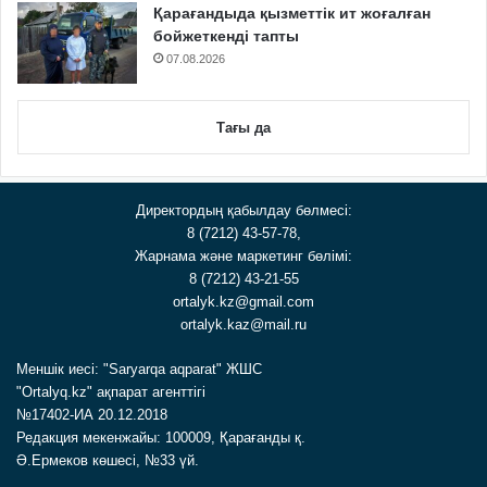
Қарағандыда қызметтік ит жоғалған
бойжеткенді тапты
07.08.2026
Тағы да
Директордың қабылдау бөлмесі:
8 (7212) 43-57-78,
Жарнама және маркетинг бөлімі:
8 (7212) 43-21-55
ortalyk.kz@gmail.com
ortalyk.kaz@mail.ru
Меншік иесі: "Saryarqa aqparat" ЖШС
"Ortalyq.kz" ақпарат агенттігі
№17402-ИА 20.12.2018
Редакция мекенжайы: 100009, Қарағанды қ.
Ә.Ермеков көшесі, №33 үй.