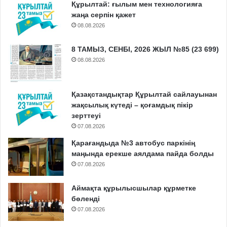
Құрылтай: ғылым мен технологияға
жаңа серпін қажет
08.08.2026
8 ТАМЫЗ, СЕНБІ, 2026 ЖЫЛ №85 (23 699)
08.08.2026
Қазақстандықтар Құрылтай сайлауынан
жақсылық күтеді – қоғамдық пікір
зерттеуі
07.08.2026
Қарағандыда №3 автобус паркінің
маңында ерекше аялдама пайда болды
07.08.2026
Аймақта құрылысшылар құрметке
бөленді
07.08.2026