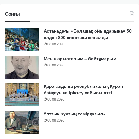
Соңғы
Астанадағы «Болашақ ойындарына» 50
елден 800 спортшы жиналды
08.08.2026
Менің арыстарым – бойтұмарым
08.08.2026
Қарағандыда республикалық Құран
байқауына іріктеу сайысы өтті
08.08.2026
Ұлттық рухтың темірқазығы
08.08.2026