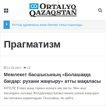
Мәзір
Із
Ұлттық құраманың жаңа бапкері таныстырылады
Прагматизм
12.04.2017
24
Мемлекет басшысының «Болашаққа
бағдар: рухани жаңғыру» атты мақаласы
КІРІСПЕ Еліміз жаңа тарихи кезеңге аяқ басты. Мен жыл
басындағы халыққа Жолдауымда Қазақстанның үшінші жаңғыруы
басталғанын жарияладым. Осылайша, біз қайта…