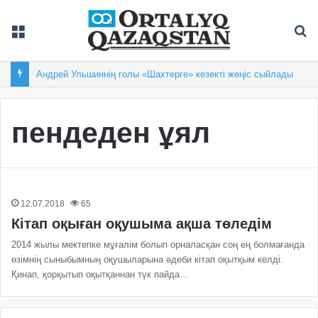
Мәзір
Із
Андрей Ульшиннің голы «Шахтерге» кезекті жеңіс сыйлады
пендеден ұял
12.07.2018
65
Кітап оқыған оқушыма ақша төледім
2014 жылы мектепке мұғалім болып орналасқан соң ең болмағанда
өзімнің сыныбымның оқушыларына əдеби кітап оқытқым келді.
Қинап, қорқытып оқытқаннан түк пайда…