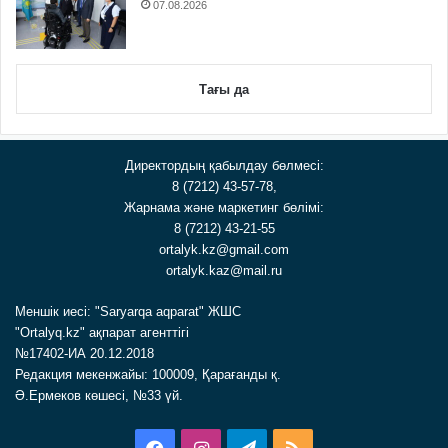
07.08.2026
Тағы да
Директордың қабылдау бөлмесі:
8 (7212) 43-57-78,
Жарнама және маркетинг бөлімі:
8 (7212) 43-21-55
ortalyk.kz@gmail.com
ortalyk.kaz@mail.ru
Меншік иесі: "Saryarqa aqparat" ЖШС
"Ortalyq.kz" ақпарат агенттігі
№17402-ИА 20.12.2018
Редакция мекенжайы: 100009, Қарағанды қ.
Ә.Ермеков көшесі, №33 үй.