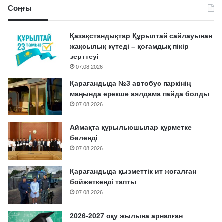
Соңғы
Қазақстандықтар Құрылтай сайлауынан
жақсылық күтеді – қоғамдық пікір
зерттеуі
07.08.2026
Қарағандыда №3 автобус паркінің
маңында ерекше аялдама пайда болды
07.08.2026
Аймақта құрылысшылар құрметке
бөленді
07.08.2026
Қарағандыда қызметтік ит жоғалған
бойжеткенді тапты
07.08.2026
2026-2027 оқу жылына арналған