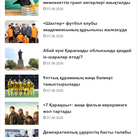
мемлекеттік грант иегерлері анықталды
07.08.2026
«Шахтер» футбол клубы
академиясының құрылысы жалғасуда
07.08.2026
Абай күні Қарағанды облысында қандай
іс-шаралар өтеді?
07.08.2026
Ұлттық құраманың жаңа бапкері
таныстырылады
07.08.2026
«7 Қарақшы»: жаңа фильм көрерменге
жол тартады
07.08.2026
Демократиялық үдерістің басты талабы