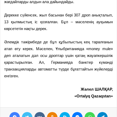
жағдайларды алдын ала дайындайды.
Дерекке сүйенсек, жыл басынан бері 307 дроп анықталып,
13 қылмыстық іс қозғалған. Бұл – мәселенің ауқымын
көрсететін нақты дерек.
Әлемдік тәжірибеде де бұл құбылыстың кең таралғанын
атап өту керек. Мәселен, Ұлыбританияда «money mule»
деп аталатын дәл осы дроптар үшін қатаң жауапкершілік
қарастырылған. Ал, Германияда банктер күмәнді
транзакцияларды автоматты түрде бұғаттайтын жүйелерді
енгізген.
Жәлел ШАЛҚАР,
«Ortalyq Qazaqstan»
Facebook
Twitter
VKontakte
Odnoklassniki
Skype
Messenger
WhatsApp
Telegram