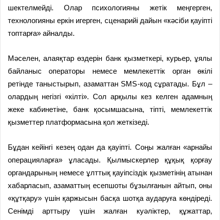
шектелмейді. Олар психологияны жетік меңгерген,
технологияны еркін игерген, сценарийі дайын «кәсіби қауіпті
топтарға» айналды.
Мәселен, алаяқтар өздерін банк қызметкері, курьер, ұялы
байланыс операторы немесе мемлекеттік орган өкілі
ретінде таныстырып, азаматтан SMS-код сұратады. Бұл –
олардың негізгі «кілті». Сол арқылы кез келген адамның
жеке кабинетіне, банк қосымшасына, тіпті, мемлекеттік
қызметтер платформасына қол жеткізеді.
Бұдан кейінгі кезең одан да қауіпті. Соңы жалған «арнайы
операцияларға» ұласады. Қылмыскерлер құқық қорғау
органдарының немесе ұлттық қауіпсіздік қызметінің атынан
хабарласып, азаматтың есепшоты бұзылғанын айтып, оны
«құтқару» үшін қаржысын басқа шотқа аударуға көндіреді.
Сенімді арттыру үшін жалған куәліктер, құжаттар,