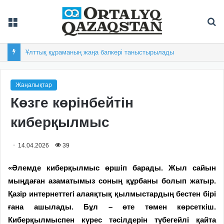
Мәзір
Із
Ұлттық құраманың жаңа бапкері таныстырылады
Жаңалықтар
Көзге көрінбейтін
киберқылмыс
14.04.2026
39
«Әлемде киберқылмыс өршіп барады. Жыл сайын
мыңдаған азаматымыз соның құрбаны болып жатыр.
Қазір интернеттегі алаяқтық қылмыстардың бестен бірі
ғана ашылады. Бұл – өте төмен көрсеткіш.
Киберқылмыспен күрес тәсілдерін түбегейлі қайта