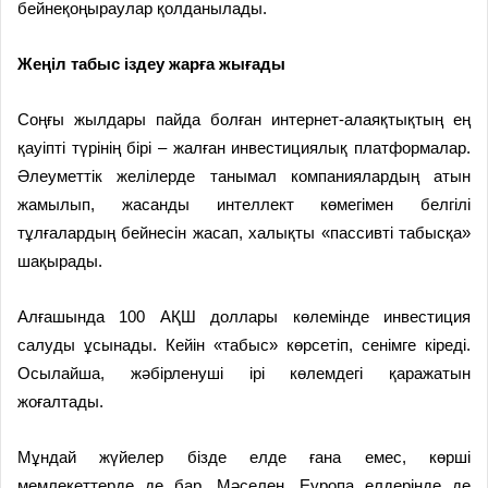
бейнеқоңыраулар қолданылады.
Жеңіл табыс іздеу жарға жығады
Соңғы жылдары пайда болған интернет-алаяқтықтың ең
қауіпті түрінің бірі – жалған инвестициялық платформалар.
Әлеуметтік желілерде танымал компаниялардың атын
жамылып, жасанды интеллект көмегімен белгілі
тұлғалардың бейнесін жасап, халықты «пассивті табысқа»
шақырады.
Алғашында 100 АҚШ доллары көле­мінде инвестиция
салуды ұсынады. Кейін «табыс» көрсетіп, сенімге кіреді.
Осылайша, жәбірленуші ірі көлемдегі қаражатын
жоғалтады.
Мұндай жүйелер бізде елде ғана емес, көрші
мемлекеттерде де бар. Мәселен, Еуропа елдерінде де