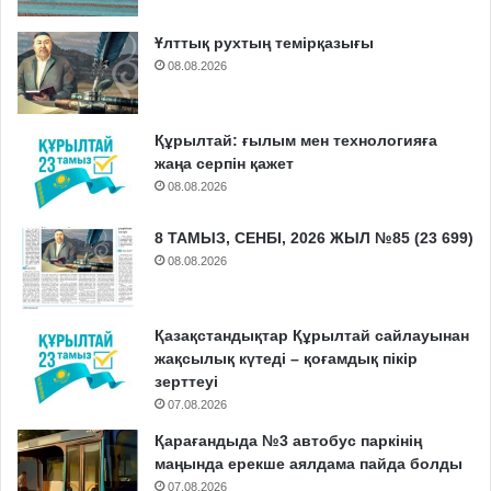
Ұлттық рухтың темірқазығы
08.08.2026
Құрылтай: ғылым мен технологияға
жаңа серпін қажет
08.08.2026
8 ТАМЫЗ, СЕНБІ, 2026 ЖЫЛ №85 (23 699)
08.08.2026
Қазақстандықтар Құрылтай сайлауынан
жақсылық күтеді – қоғамдық пікір
зерттеуі
07.08.2026
Қарағандыда №3 автобус паркінің
маңында ерекше аялдама пайда болды
07.08.2026