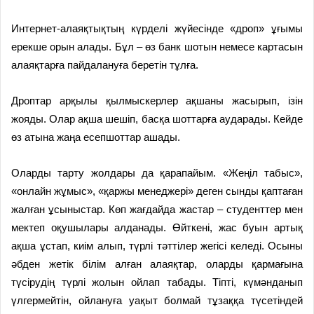
Интернет-алаяқтықтың күрделі жүйесінде «дроп» ұғымы
ерекше орын алады. Бұл – өз банк шотын немесе картасын
алаяқтарға пайдалануға беретін тұлға.
Дроптар арқылы қылмыскерлер ақшаны жасырып, ізін
жояды. Олар ақша шешіп, басқа шоттарға аударады. Кейде
өз атына жаңа есепшоттар ашады.
Оларды тарту жолдары да қарапайым. «Жеңіл табыс»,
«онлайн жұмыс», «қаржы менеджері» деген сынды қаптаған
жалған ұсыныстар. Көп жағдайда жастар – студенттер мен
мектеп оқушылары алданады. Өйткені, жас буын артық
ақша ұстап, киім алып, түрлі тәттілер жегісі келеді. Осыны
әбден жетік білім алған алаяқтар, оларды қармағына
түсірудің түрлі жолын ойлап табады. Тіпті, күмәнданып
үлгермейтін, ойлануға уақыт болмай тұзаққа түсетіндей