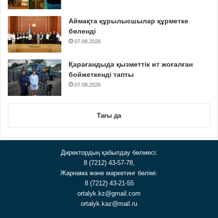
Аймақта құрылысшылар құрметке
бөленді
07.08.2026
Қарағандыда қызметтік ит жоғалған
бойжеткенді тапты
07.08.2026
Тағы да
Директордың қабылдау бөлмесі:
8 (7212) 43-57-78,
Жарнама және маркетинг бөлімі:
8 (7212) 43-21-55
ortalyk.kz@gmail.com
ortalyk.kaz@mail.ru