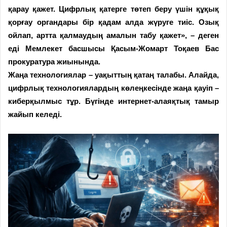
қарау қажет. Цифрлық қатерге төтеп беру үшін құқық
қорғау органдары бір қадам алда жүруге тиіс. Озық
ойлап, артта қалмаудың амалын табу қажет», – деген
еді Мемлекет басшысы Қасым-Жомарт Тоқаев Бас
прокуратура жиынында.
Жаңа технологиялар – уақыттың қатаң талабы. Алайда,
цифрлық технологиялардың көлеңкесінде жаңа қауіп –
киберқылмыс тұр. Бүгінде интернет-алаяқтық тамыр
жайып келеді.