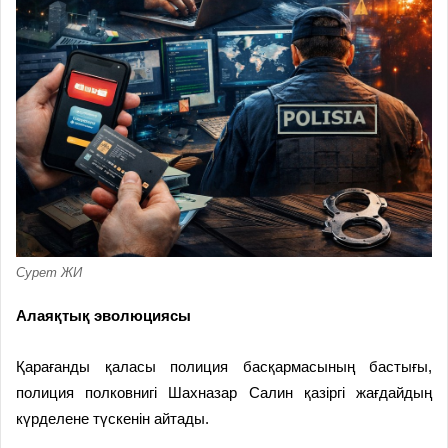
Сурет ЖИ
Алаяқтық эволюциясы
Қарағанды қаласы полиция басқармасының бастығы,
полиция полковнигі Шахназар Салин қазіргі жағдайдың
күрделене түскенін айтады.