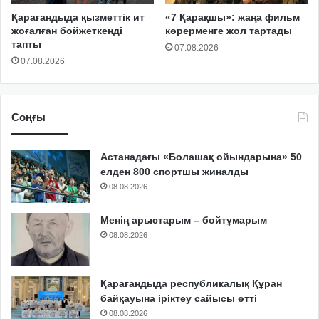
Қарағандыда қызметтік ит
«7 Қарақшы»: жаңа фильм
жоғалған бойжеткенді
көрерменге жол тартады
тапты
07.08.2026
07.08.2026
Соңғы
Астанадағы «Болашақ ойындарына» 50
елден 800 спортшы жиналды
08.08.2026
Менің арыстарым – бойтұмарым
08.08.2026
Қарағандыда республикалық Құран
байқауына іріктеу сайысы өтті
08.08.2026