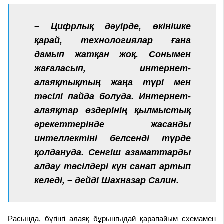
– Цифрлық дәуірде, өкінішке
қарай, технологиялар ғана
дамып жатқан жоқ. Сонымен
жағаласып, интернет-
алаяқтықтың жаңа түрі мен
тәсілі пайда болуда. Интернет-
алаяқтар өздерінің қылмыстық
әрекеттерінде жасанды
интеллектіні белсенді түрде
қолдануда. Сенгіш азаматтарды
алдау тәсілдері күн санап артып
келеді, – дейді Шахназар Салин.
Расында, бүгінгі алаяқ бұрынғыдай қарапайым схемамен