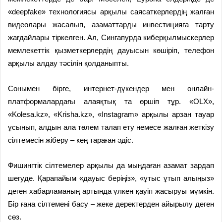
«deepfake» технологиясы арқылы саясаткерлердің жалған
видеолары жасалып, азаматтарды инвестицияға тарту
жағдайлары тіркелген. Ал, Сингапурда киберқылмыскерлер
мемлекеттік қызметкерлердің дауысын көшіріп, телефон
арқылы алдау тәсілін қолданыпты.
Сонымен бірге, интернет-дүкендер мен онлайн-
платформалардағы алаяқтық та өршіп тұр. «OLX»,
«Kolesa.kz», «Krisha.kz», «Instagram» арқылы арзан тауар
ұсынып, алдын ала төлем талап ету немесе жалған жеткізу
сілтемесін жіберу – кең тараған әдіс.
Фишингтік сілтемелер арқылы да мыңдаған азамат зардап
шегуде. Қарапайым «дауыс беріңіз», «ұтыс ұтып алыңыз»
деген хабарламаның артында үлкен қауіп жасыруы мүмкін.
Бір ғана сілтемені басу – жеке деректерден айырылу деген
сөз.