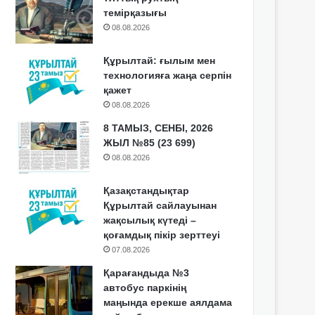
темірқазығы
08.08.2026
Құрылтай: ғылым мен
технологияға жаңа серпін
қажет
08.08.2026
8 ТАМЫЗ, СЕНБІ, 2026
ЖЫЛ №85 (23 699)
08.08.2026
Қазақстандықтар
Құрылтай сайлауынан
жақсылық күтеді –
қоғамдық пікір зерттеуі
07.08.2026
Қарағандыда №3
автобус паркінің
маңында ерекше аялдама