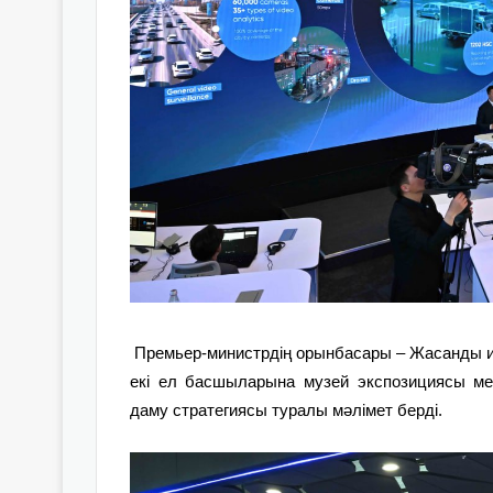
Премьер-министрдің орынбасары – Жасанды и
екі ел басшыларына музей экспозициясы мен
даму стратегиясы туралы мәлімет берді.