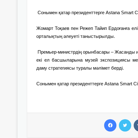
Сонымен қатар президенттерге Astana Smart C
Жомарт Тоқаев пен Режеп Тайип Ердоғанға елі
орталықтың әлеуеті таныстырылды.
Премьер-министрдің орынбасары – Жасанды и
екі ел басшыларына музей экспозициясы мен
даму стратегиясы туралы мәлімет берді.
Сонымен қатар президенттерге Astana Smart C
Facebook
Twitter