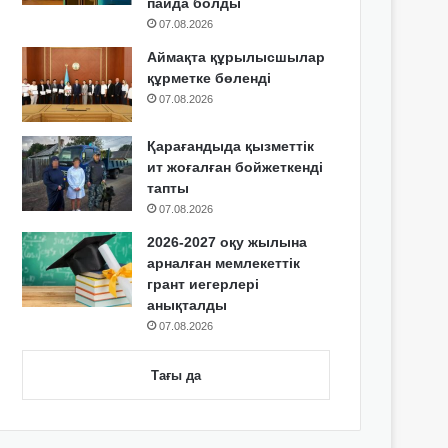
пайда болды
07.08.2026
Аймақта құрылысшылар
құрметке бөленді
07.08.2026
Қарағандыда қызметтік
ит жоғалған бойжеткенді
тапты
07.08.2026
2026-2027 оқу жылына
арналған мемлекеттік
грант иегерлері
анықталды
07.08.2026
Тағы да