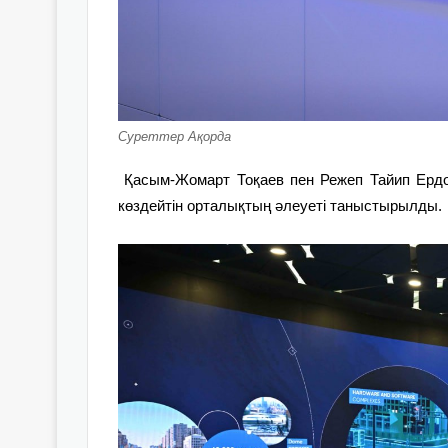
Суреттер Ақорда
Қасым-Жомарт Тоқаев пен Режеп Тайип Ердоғ
көздейтін орталықтың әлеуеті таныстырылды.