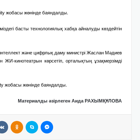
ity жобасы жөнінде баяндалды.
міздегі басты технологиялық хабқа айналуды көздейтін
нтеллект және цифрлық даму министрі Жаслан Мәдиев
 ЖИ-кинотеатрын көрсетіп, орталықтың ұзақмерзімді
ity жобасы жөнінде баяндалды.
Материалды әзірлеген Аида РАХЫМҚҰЛОВА
VKontakte
Odnoklassniki
Skype
Messenger