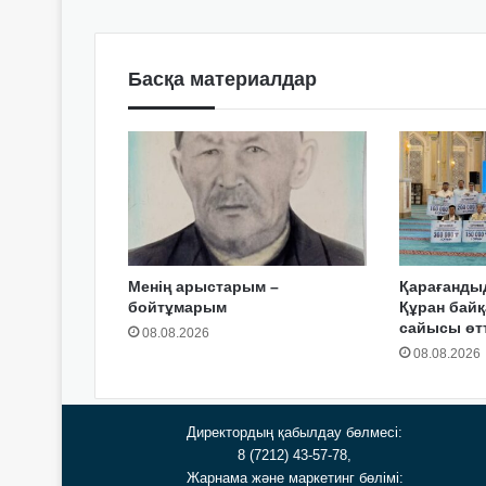
Басқа материалдар
Менің арыстарым –
Қарағанды
бойтұмарым
Құран байқ
сайысы өтт
08.08.2026
08.08.2026
Директордың қабылдау бөлмесі:
8 (7212) 43-57-78,
Жарнама және маркетинг бөлімі: