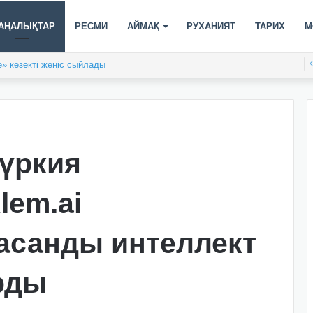
АҢАЛЫҚТАР
РЕСМИ
АЙМАҚ
РУХАНИЯТ
ТАРИХ
М
» кезекті жеңіс сыйлады
Түркия
lem.ai
асанды интеллект
рды