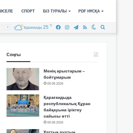
ӘСЕЛЕ
СПОРТ
БІЗ ТУРАЛЫ
PDF НҰСҚА
℃
25
Facebook
Instagram
Telegram
RSS
Switch
Іздеу
Қарағанды
skin
Соңғы
Менің арыстарым –
бойтұмарым
08.08.2026
Қарағандыда
республикалық Құран
байқауына іріктеу
сайысы өтті
08.08.2026
Ұлттық рухтың