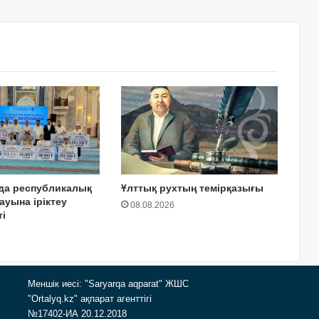
да республикалық
Ұлттық рухтың темірқазығы
ауына іріктеу
08.08.2026
і
Меншік иесі: "Saryarqa aqparat" ЖШС
"Ortalyq.kz" ақпарат агенттігі
№17402-ИА 20.12.2018