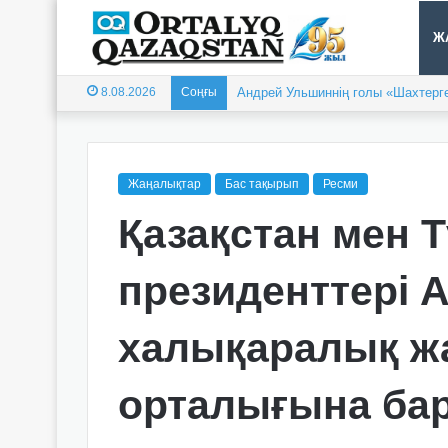
Ж
8.08.2026
Соңғы
Андрей Ульшиннің голы «Шахтерге
Жаңалықтар
Бас тақырып
Ресми
Қазақстан мен 
президенттері A
халықаралық ж
орталығына ба