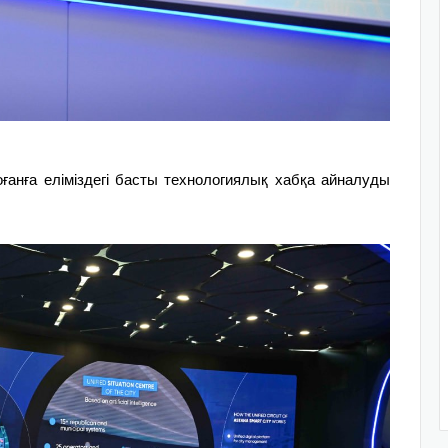
анға еліміздегі басты технологиялық хабқа айналуды