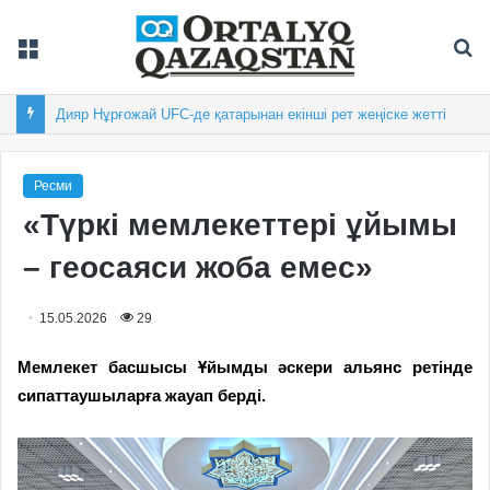
Мәзір
Із
Дияр Нұрғожай UFC-де қатарынан екінші рет жеңіске жетті
Ресми
«Түркі мемлекеттері ұйымы
– геосаяси жоба емес»
15.05.2026
29
Мемлекет басшысы Ұйымды әскери альянс ретінде
сипаттаушыларға жауап берді.