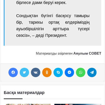
бірлесе дами беруі керек.
Сондықтан бүгінгі басқосу тамыры
бір, тарихы ортақ елдеріміздің
ауызбіршілігін арттыра түсері
сөзсіз», – деді Президент.
Материалды әзірлеген
Аяулым СОВЕТ
Facebook
Twitter
VKontakte
Odnoklassniki
Skype
Messenger
WhatsApp
Telegram
Басқа материалдар