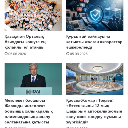
Қазақстан Орталық
Құрылтай сайлауына
Азиядағы көшуге ең
қатысты жалған ақпараттар
қолайлы ел атанды
әшкереленді
05.08.2026
05.08.2026
Мемлекет басшысы
Қасым-Жомарт Тоқаев:
Жасанды интеллект
«Өткен жылы 13 мың
бойынша халықаралық
шақырым автокөлік жолын
олимпиаданың ашылу
салу және жөндеу жұмысы
салтанатына қатысты
жүргізілді»