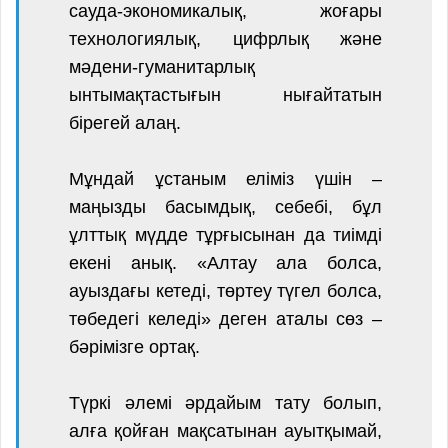
сауда-экономикалық, жоғары
технологиялық, цифрлық және
мәдени-гуманитарлық
ынтымақтастығын нығайтатын
бірегей алаң.
Мұндай ұстаным еліміз үшін –
маңызды басымдық, себебі, бұл
ұлттық мүдде тұрғысынан да тиімді
екені анық. «Алтау ала болса,
ауыздағы кетеді, төртеу түгел болса,
төбедегі келеді» деген аталы сөз –
бәрімізге ортақ.
Түркі әлемі әрдайым тату болып,
алға қойған мақсатынан ауытқымай,