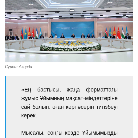
Сурет Ақорда
«Ең бастысы, жаңа форматтағы
жұмыс Ұйымның мақсат-міндеттеріне
сай болып, оған кері әсерін тигізбеуі
керек.
Мысалы, соңғы кезде Ұйымымызды