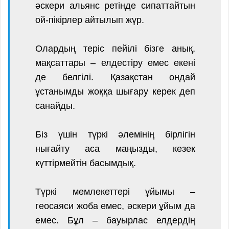
әскери альянс ретінде сипаттайтын
ой-пікірлер айтылып жүр.
Олардың теріс пейілі бізге анық,
мақсаттары – елдестіру емес екені
де белгілі. Қазақстан ондай
ұстанымды жоққа шығару керек деп
санайды.
Біз үшін түркі әлемінің бірлігін
нығайту аса маңызды, кезек
күттірмейтін басымдық.
Түркі мемлекеттері ұйымы –
геосаяси жоба емес, әскери ұйым да
емес. Бұл – бауырлас елдердің