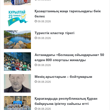
Қазақстанның жаңа тарихындағы биік
белес
09.08.2026
Туристік кластер тірегі
09.08.2026
Астанадағы «Болашақ ойындарына» 50
елден 800 спортшы жиналды
08.08.2026
Менің арыстарым – бойтұмарым
08.08.2026
Қарағандыда республикалық Құран
байқауына іріктеу сайысы өтті
08.08.2026