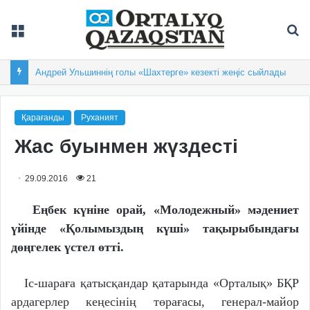
Мәзір
Із
Андрей Ульшиннің голы «Шахтерге» кезекті жеңіс сыйлады
Қарағанды
Руханият
Жас буынмен жүздесті
29.09.2016
21
Еңбек күніне орай, «Молодежный» мәдениет
үйінде «Қолымыздың күші» тақырыбындағы
дөңгелек үстел өтті.
Іс-шараға қатысқандар қатарында «Орталық» БҚР
ардагерлер кеңесінің төрағасы, генерал-майор