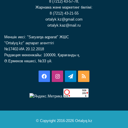
8 (7212) 43-57-78,
Жарнама және маркетинг бөлімі:
8 (7212) 43-21-55
ortalyk.kz@gmail.com
ortalyk.kaz@mail.ru
Меншік иесі: "Saryarqa aqparat" ЖШС
"Ortalyq.kz" ақпарат агенттігі
№17402-ИА 20.12.2018
Редакция мекенжайы: 100009, Қарағанды қ.
Ә.Ермеков көшесі, №33 үй.
Facebook
Instagram
Telegram
RSS
© Copyright 2016-2026 Ortalyq.kz