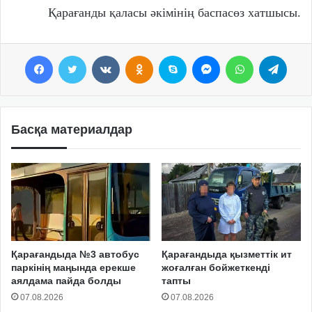
Қарағанды қаласы әкімінің баспасөз хатшысы.
Facebook
Twitter
VKontakte
Odnoklassniki
Skype
Messenger
WhatsApp
Telegram
Басқа материалдар
Қарағандыда №3 автобус
Қарағандыда қызметтік ит
паркінің маңында ерекше
жоғалған бойжеткенді
аялдама пайда болды
тапты
07.08.2026
07.08.2026