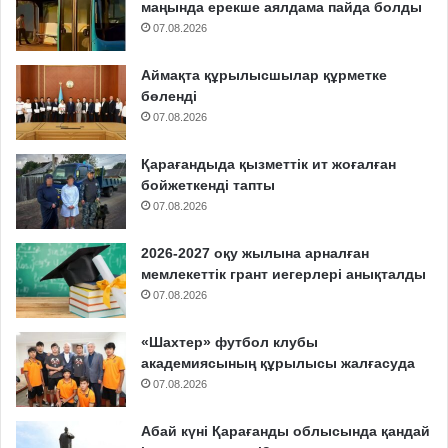
маңында ерекше аялдама пайда болды
07.08.2026
Аймақта құрылысшылар құрметке
бөленді
07.08.2026
Қарағандыда қызметтік ит жоғалған
бойжеткенді тапты
07.08.2026
2026-2027 оқу жылына арналған
мемлекеттік грант иегерлері анықталды
07.08.2026
«Шахтер» футбол клубы
академиясының құрылысы жалғасуда
07.08.2026
Абай күні Қарағанды облысында қандай