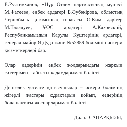
Е.Рустемханов, «Нұр Отан» партиясының мүшесі
М.Фатеева, еңбек ардагері Б.Әубәкірова, облыстық
Чернобыль қоғамының төрағасы О.Ким, дәрігер
М.Талалуев, ҰОС ардагері А.Каховский,
Республикамыздың Қарулы Күштерінің ардагері,
генерал-майор Я.Дуда және №52859 бөлімінің әскери
қызметкерлері бар.
Олар өздерінің еңбек жолдарындағы жарқын
сәттерімен, табысты қадамдарымен бөлісті.
Дөңгелек үстелге қатысушылар – әскери бөлімнің
жігерлі жастары сұрақтарын қойып, өздерінің
болашақтағы жоспарларымен бөлісті.
Диана САПАРҚЫЗЫ,