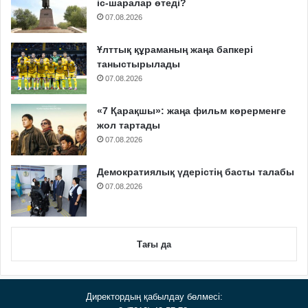
іс-шаралар өтеді?
07.08.2026
Ұлттық құраманың жаңа бапкері
таныстырылады
07.08.2026
«7 Қарақшы»: жаңа фильм көрерменге
жол тартады
07.08.2026
Демократиялық үдерістің басты талабы
07.08.2026
Тағы да
Директордың қабылдау бөлмесі: