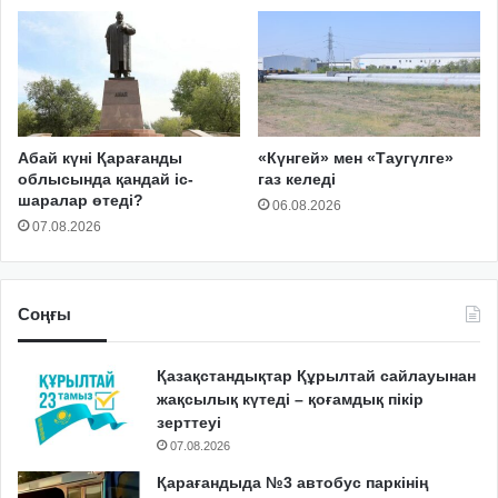
Абай күні Қарағанды
«Күнгей» мен «Таугүлге»
облысында қандай іс-
газ келеді
шаралар өтеді?
06.08.2026
07.08.2026
Соңғы
Қазақстандықтар Құрылтай сайлауынан
жақсылық күтеді – қоғамдық пікір
зерттеуі
07.08.2026
Қарағандыда №3 автобус паркінің