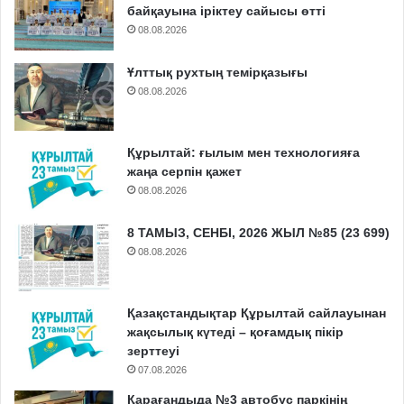
байқауына іріктеу сайысы өтті
08.08.2026
Ұлттық рухтың темірқазығы
08.08.2026
Құрылтай: ғылым мен технологияға
жаңа серпін қажет
08.08.2026
8 ТАМЫЗ, СЕНБІ, 2026 ЖЫЛ №85 (23 699)
08.08.2026
Қазақстандықтар Құрылтай сайлауынан
жақсылық күтеді – қоғамдық пікір
зерттеуі
07.08.2026
Қарағандыда №3 автобус паркінің