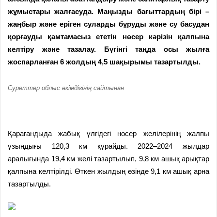
жұмыстары жалғасуда. Маңызды бағыттардың бірі –
жаңбыр және еріген суларды бұруды және су басудан
қорғауды қамтамасыз ететін нөсер кәрізін қалпына
келтіру және тазалау. Бүгінгі таңда осы жылға
жоспарланған 6 жолдың 4,5 шақырымы тазартылды.
Суреттер облыс әкімдігінің сайтынан
Қарағандыда жабық үлгідегі нөсер желілерінің жалпы
ұзындығы 120,3 км құрайды. 2022–2024 жылдар
аралығында 19,4 км желі тазартылып, 9,8 км ашық арықтар
қалпына келтірілді. Өткен жылдың өзінде 9,1 км ашық арна
тазартылды.