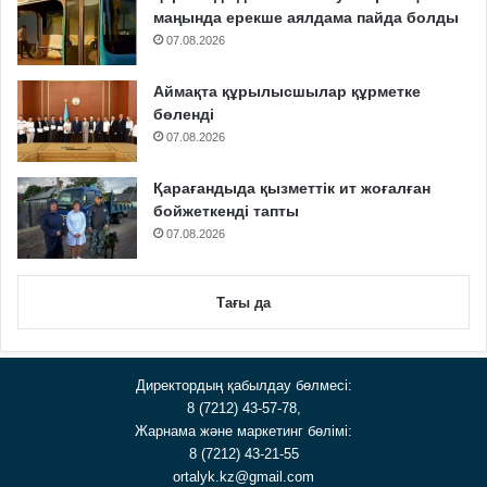
маңында ерекше аялдама пайда болды
07.08.2026
Аймақта құрылысшылар құрметке
бөленді
07.08.2026
Қарағандыда қызметтік ит жоғалған
бойжеткенді тапты
07.08.2026
Тағы да
Директордың қабылдау бөлмесі:
8 (7212) 43-57-78,
Жарнама және маркетинг бөлімі:
8 (7212) 43-21-55
ortalyk.kz@gmail.com