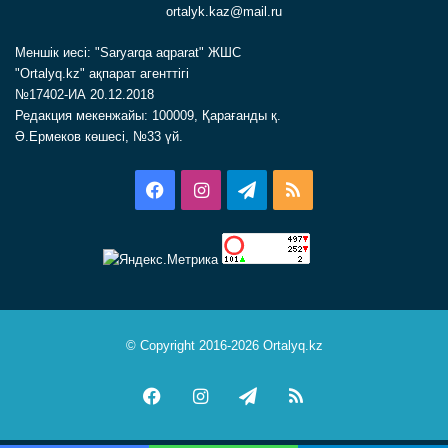
ortalyk.kaz@mail.ru
Меншік иесі: "Saryarqa aqparat" ЖШС
"Ortalyq.kz" ақпарат агенттігі
№17402-ИА 20.12.2018
Редакция мекенжайы: 100009, Қарағанды қ.
Ә.Ермеков көшесі, №33 үй.
Facebook
Instagram
Telegram
RSS
© Copyright 2016-2026 Ortalyq.kz
Facebook
Instagram
Telegram
RSS