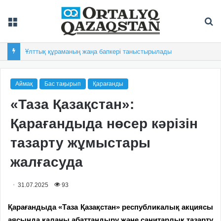
Мәзір
Із
Ұлттық құраманың жаңа бапкері таныстырылады
Аймақ
Бас тақырып
Қарағанды
«Таза Қазақстан»:
Қарағандыда нөсер кәрізін
тазарту жұмыстары
жалғасуда
31.07.2025
93
Қарағандыда «Таза Қазақстан» республикалық акциясы
аясында қаланы абаттандыру және санитарлық тазарту