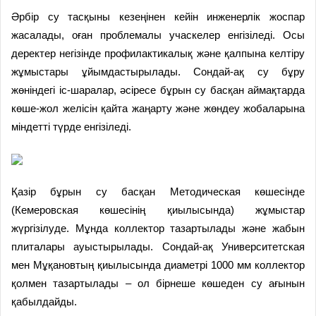
Әрбір су тасқыны кезеңінен кейін инженерлік жоспар
жасалады, оған проблемалы учаскелер енгізіледі. Осы
деректер негізінде профилактикалық және қалпына келтіру
жұмыстары ұйымдастырылады. Сондай-ақ су бұру
жөніндегі іс-шаралар, әсіресе бұрын су басқан аймақтарда
көше-жол желісін қайта жаңарту және жөндеу жобаларына
міндетті түрде енгізіледі.
Қазір бұрын су басқан Методическая көшесінде
(Кемеровская көшесінің қиылысында) жұмыстар
жүргізілуде. Мұнда коллектор тазартылады және жабын
плиталары ауыстырылады. Сондай-ақ Университетская
мен Мұқановтың қиылысында диаметрі 1000 мм коллектор
қолмен тазартылады – ол бірнеше көшеден су ағынын
қабылдайды.