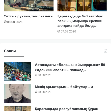
Ұлттық рухтың темірқазығы
Қарағандыда №3 автобус
паркінің маңында ерекше
08.08.2026
аялдама пайда болды
07.08.2026
Соңғы
Астанадағы «Болашақ ойындарына» 50
елден 800 спортшы жиналды
08.08.2026
Менің арыстарым – бойтұмарым
08.08.2026
Қарағандыда республикалық Құран