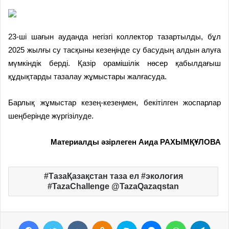
23-ші шағын ауданда негізгі коллектор тазартылды, бұл
2025 жылғы су тасқыны кезеңінде су басудың алдын алуға
мүмкіндік берді. Қазір орамішілік нөсер қабылдағыш
құдықтарды тазалау жұмыстары жалғасуда.
Барлық жұмыстар кезең-кезеңмен, бекітілген жоспарлар
шеңберінде жүргізілуде.
Материалды әзірлеген Аида РАХЫМҚҰЛОВА
ТазаҚазақстан таза ел #экология
#TazaChallenge @TazaQazaqstan
Facebook
Twitter
VKontakte
Odnoklassniki
Skype
Messenger
WhatsApp
Telegram