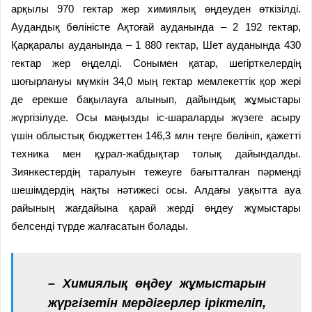
арқылы 970 гектар жер химиялық өңдеуден өткізілді.
Аудандық бөліністе Ақтоғай ауданында – 2 192 гектар,
Қарқаралы ауданында – 1 880 гектар, Шет ауданында 430
гектар жер өңделді. Сонымен қатар, шегірткелердің
шоғырлануы мүмкін 34,0 мың гектар мемлекеттік қор жері
де ерекше бақылауға алынып, дайындық жұмыстары
жүргізілуде. Осы маңызды іс-шараларды жүзеге асыру
үшін облыстық бюджеттен 146,3 млн теңге бөлініп, қажетті
техника мен құрал-жабдықтар толық дайындалды.
Зиянкестердің таралуын тежеуге бағытталған пәрменді
шешімдердің нақты нәтижесі осы. Алдағы уақытта ауа
райының жағдайына қарай жерді өңдеу жұмыстары
белсенді түрде жалғасатын болады.
– Химиялық өңдеу жұмыстарын
жүргізетін мердігерлер іріктеліп,