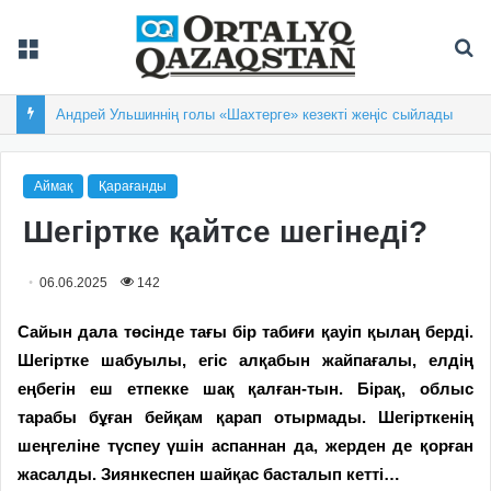
Мәзір
Із
Андрей Ульшиннің голы «Шахтерге» кезекті жеңіс сыйлады
Аймақ
Қарағанды
Шегіртке қайтсе шегінеді?
06.06.2025
142
Сайын дала төсінде тағы бір табиғи қауіп қылаң берді.
Шегіртке шабуылы, егіс алқабын жайпағалы, елдің
еңбегін еш етпекке шақ қалған-тын. Бірақ, облыс
тарабы бұған бейқам қарап отырмады. Шегірткенің
шеңгеліне түспеу үшін аспаннан да, жерден де қорған
жасалды. Зиянкеспен шайқас басталып кетті…