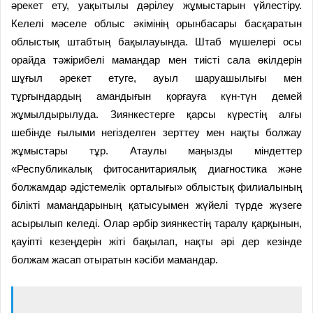
әрекет ету, уақытылы дәрілеу жұмыстарын үйлестіру.
Келелі мәселе облыс әкімінің орынбасары басқаратын
облыстық штабтың бақылауында. Штаб мүшелері осы
орайда тәжірибелі мамандар мен тиісті сала өкілдерін
шұғыл әрекет етуге, ауыл шаруашылығы мен
тұрғындардың амандығын қорғауға күн-түн демей
жұмылдырылуда. Зиянкестерге қарсы күрестің алғы
шебінде ғылыми негізделген зерттеу мен нақты болжау
жұмыстары тұр. Атаулы маңызды міндеттер
«Республикалық фитосанитариялық диагностика және
болжамдар әдістемелік орталығы» облыстық филиалының
білікті мамандарының қатысуымен жүйелі түрде жүзеге
асырылып келеді. Олар әрбір зиянкестің таралу қарқынын,
қауіпті кезеңдерін жіті бақылап, нақты әрі дер кезінде
болжам жасап отыратын кәсіби мамандар.