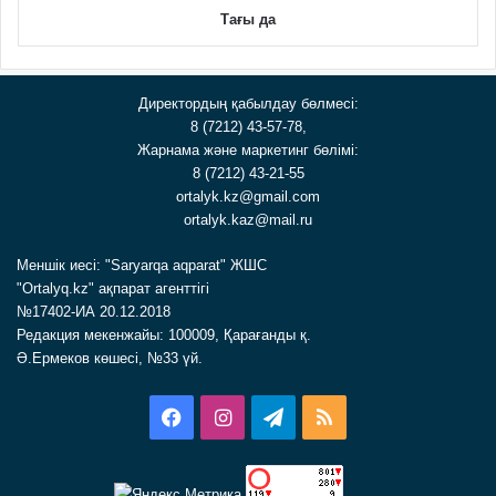
Тағы да
Директордың қабылдау бөлмесі:
8 (7212) 43-57-78,
Жарнама және маркетинг бөлімі:
8 (7212) 43-21-55
ortalyk.kz@gmail.com
ortalyk.kaz@mail.ru
Меншік иесі: "Saryarqa aqparat" ЖШС
"Ortalyq.kz" ақпарат агенттігі
№17402-ИА 20.12.2018
Редакция мекенжайы: 100009, Қарағанды қ.
Ә.Ермеков көшесі, №33 үй.
Facebook
Instagram
Telegram
RSS