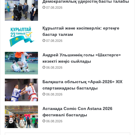
Демократиялық үдерістің басты талабы
07.08.2026
Құрылтай және кәсіпкерлік: ертеңге
бастар талғам
07.08.2026
Андрей Ульшиннің голы «Шахтерге»
кезекті жеңіс сыйлады
06.08.2026
Балқашта облыстық «Арай-2026» XIX
спартакиадасы басталды
06.08.2026
Астанада Comic Con Astana 2026
фестивалі басталды
06.08.2026