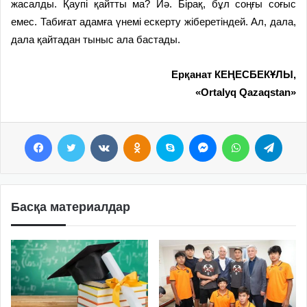
жасалды. Қаупі қайтты ма? Иә. Бірақ, бұл соңғы соғыс
емес. Табиғат адамға үнемі ескерту жіберетіндей. Ал, дала,
дала қайтадан тыныс ала бастады.
Ерқанат КЕҢЕСБЕКҰЛЫ,
«Ortalyq Qazaqstan»
Facebook
Twitter
VKontakte
Odnoklassniki
Skype
Messenger
WhatsApp
Telegram
Басқа материалдар