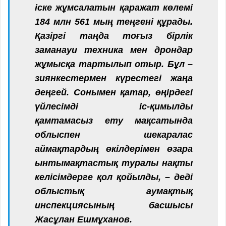
іске жұмсалатын қаражат көлемі
184 млн 561 мың теңгені құрады.
Қазіргі таңда тоғыз бірлік
заманауи техника мен дрондар
жұмысқа тартылып отыр. Бұл –
зиянкестермен күрестегі жаңа
деңгей. Сонымен қатар, өңірдегі
үйлесімді іс-қимылды
қамтамасыз ету мақсатында
облыспен шекаралас
аймақтардың өкілдерімен өзара
ынтымақтастық туралы нақты
келісімдерге қол қойылды, – деді
облыстық аумақтық
инспекциясының басшысы
Жасұлан Ешмұханов.