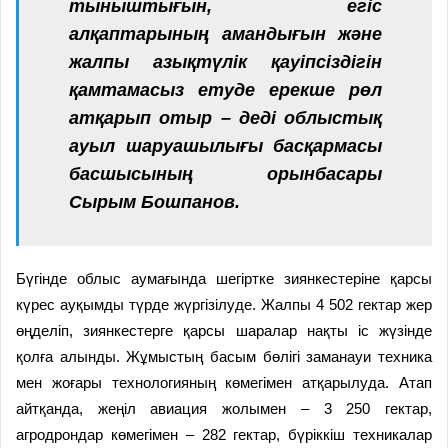
тыныштығын, егіс
алқаптарының амандығын және
жалпы азықтүлік қауіпсіздігін
қамтамасыз етуде ерекше рөл
атқарып отыр – деді облыстық
ауыл шаруашылығы басқармасы
басшысының орынбасары
Сырым Бошпанов.
Бүгінде облыс аумағында шегіртке зиянкестеріне қарсы
күрес ауқымды түрде жүргізілуде. Жалпы 4 502 гектар жер
өңделіп, зиянкестерге қарсы шаралар нақты іс жүзінде
қолға алынды. Жұмыстың басым бөлігі заманауи техника
мен жоғары технологияның көмегімен атқарылуда. Атап
айтқанда, жеңіл авиация жолымен – 3 250 гектар,
агродрондар көмегімен – 282 гектар, бүріккіш техникалар