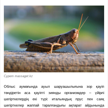
Сурет massaget.kz
Облыс аумағында ауыл шаруашылығына зор қауіп
төндіретін аса қауіпті зиянды организмдер – үйірлі
шегірткелердің екі түрі: итальяндық прус пен саяқ
шегірткелер жаппай таралғандығы ақпарат айдынында