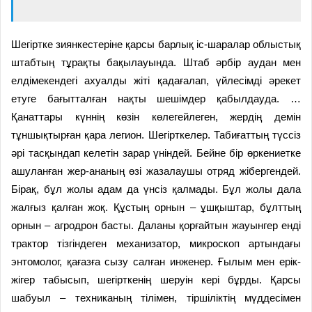
Шегіртке зиянкестеріне қарсы барлық іс-шаралар облыстық
штабтың тұрақты бақылауында. Штаб әрбір аудан мен
елдімекендегі ахуалды жіті қадағалап, үйлесімді әрекет
етуге бағытталған нақты шешімдер қабылдауда. …
Қанаттары күннің көзін көлегейлеген, жердің демін
тұншықтырған қара легион. Шегірткелер. Табиғаттың түссіз
әрі тасқындап келетін зарар үніндей. Бейне бір өркениетке
ашуланған жер-ананың өзі жазалаушы отряд жібергендей.
Бірақ, бұл жолы адам да үнсіз қалмады. Бұл жолы дала
жалғыз қалған жоқ. Құстың орнын – ұшқыштар, бұлттың
орнын – агродрон басты. Даланы қорғайтын жауынгер енді
трактор тізгіндеген механизатор, микроскоп артындағы
энтомолог, қағазға сызу салған инженер. Ғылым мен ерік-
жігер табысып, шегірткенің шеруін кері бұрды. Қарсы
шабуыл – техниканың тілімен, тіршіліктің мүддесімен