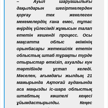
– Ауыл шаруашылығы
дақылдарын шегірткелерден
қорғау тек жекелеген
мекемелердің ғана емес, тұтас
өңірдің үйлесімді жұмысын талап
ететін кешенді процесс. Осы
мақсатта облыс әкімінің
орынбасары жетекшілік ететін
облыстық штаб тұрақты түрде
отырыстар өткізіп, ахуалды күн
тәртібінде ұстап келеді.
Мәселен, ағымдағы жылдың 21
мамырында Ақтоғай ауданында
аса маңызды іс-шара облыстық
штабтың көшпелі кеңесі
ұйымдастырылды. Кеңес