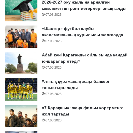
2026-2027 оқу жылына арналған
мемлекеттік грант иегерлері анықталды
07.08.2026
«Шахтер» футбол клубы
академиясының құрылысы жалғасуда
07.08.2026
Абай күні Қарағанды облысында қандай
іс-шаралар өтеді?
07.08.2026
Ұлттық құраманың жаңа бапкері
таныстырылады
07.08.2026
«7 Қарақшы»: жаңа фильм көрерменге
жол тартады
07.08.2026