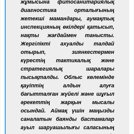
жұмысына фитосанитариялық
диагностика орталығының
жетекші мамандары, аумақтық
инспекцияның өкілдері қатысып,
нақты жағдаймен танысты.
Жергілікті ахуалды талдай
отырып, зиянкестермен
күрестің тактикалық және
стратегиялық шаралары
пысықталды. Облыс көлемінде
қауіптің алдын алуға
бағытталған жүйелі және шұғыл
әрекеттің жарқын мысалы
осындай. Аймақ үшін маңызды
саналатын баянды бастамалар
ауыл шаруашылығы саласының