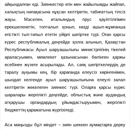
айқындалған еді. Зиянкестер егін мен жайылымды жайпап,
халықтың нәпақасына нұқсан келтіретін, табиғаттың тілсіз
жауы. Мәселен, итальяндық прус қауіптілігімен
ерекшеленетін, топталып қонып, көзді ашып-жұмғанша
егістікті тып-типыл ететін үйірлі шегіртке түрі. Оған қарсы
күрес республикалық деңгейде қолға алынып, Қазақстан
Республикасы Ауыл шаруашылығы министрлігінің тікелей
араласуымен, мемлекет қазынасынан бөлінген қаржы
есебінен жүзеге асырылады. Ал, саяқ шегірткелердің де
таралу ауқымы кең, бір қарағанда елеусіз көрінгенімен,
шындап келгенде ауыл шаруашылығына елеулі залал
келтіретін жекелеген зиянкес түрі. Оларға қарсы күрес
шаралары жергілікті деңгейде, облыстық және аудандық
атқарушы органдардың ұйымдастыруымен, жергілікті
бюджеттің қаражатына жүргізіледі.
Аса маңызды бұл міндет – зиян шеккен аумақтарға дереу