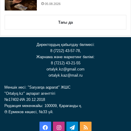
05.08.2026
Тағы да
Директордың қабылдау бөлмесі:
8 (7212) 43-57-78,
Жарнама және маркетинг бөлімі:
8 (7212) 43-21-55
ortalyk.kz@gmail.com
ortalyk.kaz@mail.ru
Меншік иесі: "Saryarqa aqparat" ЖШС
"Ortalyq.kz" ақпарат агенттігі
№17402-ИА 20.12.2018
Редакция мекенжайы: 100009, Қарағанды қ.
Ә.Ермеков көшесі, №33 үй.
Facebook
Instagram
Telegram
RSS