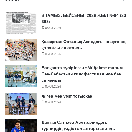
6 ТАМЫЗ, БЕЙСЕНБІ, 2026 ЖЫЛ №84 (23
698)
06.08.2026
Қазақстан Орталық Азиядағы көшуге ең
қолайлы ел атанды
05.08.2026
Балқашта түсірілген «Mūğalım» фильмі
Сан-Себастьян кинофестивалінде бақ
сынайды
05.08.2026
Жігер мен үміт тоғысқан
05.08.2026
Дастан Сатпаев Австралиядағы
турнирдің үздік гол авторы атанды