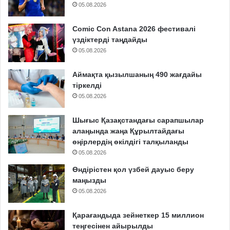
05.08.2026
Comic Con Astana 2026 фестивалі
үздіктерді таңдайды
05.08.2026
Аймақта қызылшаның 490 жағдайы
тіркелді
05.08.2026
Шығыс Қазақстандағы сарапшылар
алаңында жаңа Құрылтайдағы
өңірлердің өкілдігі талқыланды
05.08.2026
Өндірістен қол үзбей дауыс беру
маңызды
05.08.2026
Қарағандыда зейнеткер 15 миллион
теңгесінен айырылды