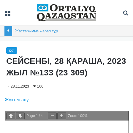
Мәзір
Із
Жастарымыз жарап тұр
pdf
СЕЙСЕНБІ, 28 ҚАРАША, 2023
ЖЫЛ №133 (23 309)
28.11.2023
166
Жүктеп алу
Page
1
/
4
Zoom
100%