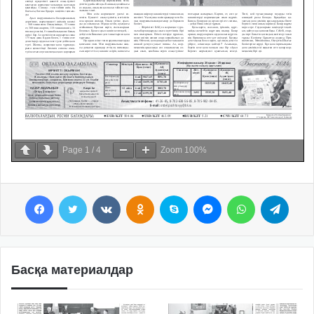
Page
1
/
4
Zoom
100%
Facebook
Twitter
VKontakte
Odnoklassniki
Skype
Messenger
WhatsApp
Telegram
Басқа материалдар