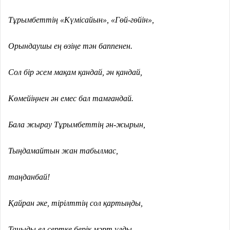
Тұрымбеттің «Күмісайын», «Гөй-гөйін»,
Орындаушы ең өзіңе тән баппенен.
Сол бір әсем мақам қандай, ән қандай,
Көмейіңнен ән емес бал тамғандай.
Бала жырау Тұрымбеттің ән-жырын,
Тыңдамайтын жан табылмас,
таңданбай!
Қайран әке, тірілттің сол қартыңды,
Таныды ел сертке берік мәрт ұлды.