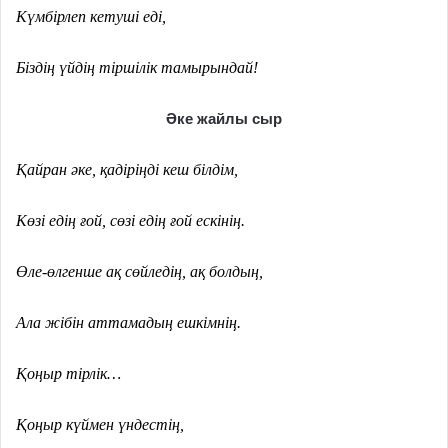
Күмбірлеп кетуші еді,
Біздің үйдің тіршілік тамырындай!
Әке жайлы сыр
Қайран әке, қадіріңді кеш білдім,
Көзі едің ғой, сөзі едің ғой ескінің.
Өле-өлгенше ақ сөйледің, ақ болдың,
Ала жібін аттамадың ешкімнің.
Қоңыр тірлік…
Қоңыр күймен үндестің,