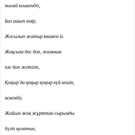
талай кешкенбіз,
Бал ашып өмір,
Жосылып жатыр көшкен із.
Жақсыға дос боп, жаманға
пәс боп жетіліп,
Қоңыр да қоңыр қоңыр күй кешіп,
өскенбіз.
Жайым жоқ жұрттан сырымды
бүгіп қалатын,