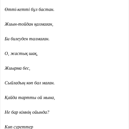
Өтті-кетті бұл бастан.
Жиын-тойдан қалмаған,
Би билеуден талмаған.
О, жастық шақ,
Жиырма бес,
Сыйладың көп бал маған.
Қайда тартты ой мына,
Не бар кімнің ойында?
Көп суреттер