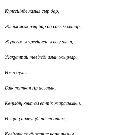
Күнгейінде лағыл сыр бар,
Жәйім жоқ өзің бар да сағым сынар.
Жүрегім жүрегіңнен жылу алып,
Жақұттай төгіледі ағын жырлар.
Өмір бұл…
Биік тұтқан Ар асылын,
Көңілдің көктем еттік жарасымын.
Өзіңнің тілеуіңді тілеп өтем,
Көзімнің сөндіргенше қарашығын.