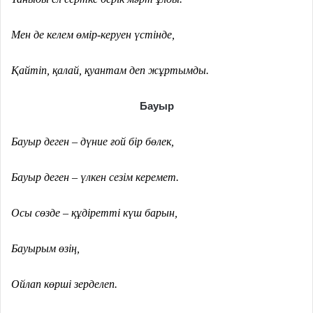
Мен де келем өмір-керуен үстінде,
Қайтіп, қалай, қуантам деп жұртымды.
Бауыр
Бауыр деген – дүние ғой бір бөлек,
Бауыр деген – үлкен сезім керемет.
Осы сөзде – құдіретті күш барын,
Бауырым өзің,
Ойлап көрші зерделеп.