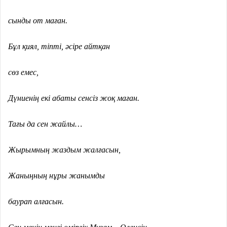
сынды от маған.
Бұл қиял, тіпті, әсіре айтқан
сөз емес,
Дүниенің екі абаты сенсіз жоқ маған.
Тағы да сен жайлы…
Жырымның жаздым жалғасын,
Жаныңның нұры жанымды
баурап алғасын.