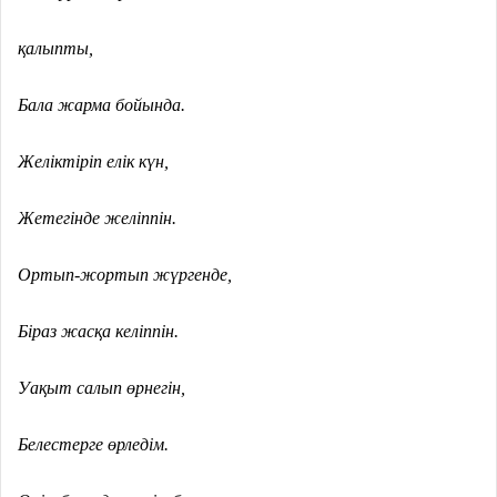
қалыпты,
Бала жарма бойында.
Желіктіріп елік күн,
Жетегінде желіппін.
Ортып-жортып жүргенде,
Біраз жасқа келіппін.
Уақыт салып өрнегін,
Белестерге өрледім.