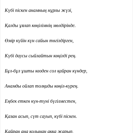
Күбі піскен анамның нұрлы жүзі,
Қалды ұялап көңілімнің мөлдірінде.
Өмір күйін күн сайын төгілдірген,
Күбі даусы сыйлайтын көңілді рең.
Бұл-бұл ұшты көзден сол қайран күндер,
Анамды ойлап толқиды көңіл-күрең.
Еңбек еткен күн-түні бүгілместен,
Қазан асып, сүт сауып, күбі піскен.
Қайран ана қолынан аққа жарып,