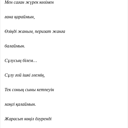
Мен саған жүрек көзімен
ғана қараймын,
Өзіңді жаным, перизат жанға
балаймын.
Сұлусың білем…
Сұлу ғой ішкі әлемің,
Тек соның сыны кетпеуін
мәңгі қалаймын.
Жарасып көңіл дәуренді