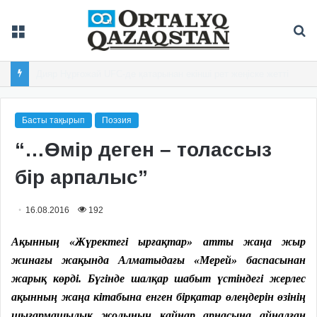
Мәзір
Із
Астанадағы «Болашақ ойындарына» 50 елден 800 спортшы жиналды
Басты тақырып
Поэзия
“…Өмір деген – толассыз
бір арпалыс”
16.08.2016
192
Ақынның «Жүректегі ырғақтар» атты жаңа жыр
жинағы жақында Алматыдағы «Мерей» баспасынан
жарық көрді. Бүгінде шалқар шабыт үстіндегі жерлес
ақынның жаңа кітабына енген бірқатар өлеңдерін өзінің
шығармашылық жолының қайнар арнасына айналған