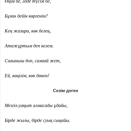
Өңім бе, әлде түсім бе,
Бұған дейін көргенім?
Кең жазира, көк белең,
Атажұртым деп келем.
Сағыныш боп, самғай жет,
Ей, көңілім, көк дөнен!
Сезім деген
Мезгіл-уақыт алмасады ұдайы,
Бірде жылы, бірде суық сыңайы.