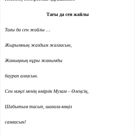
Тағы да сен жайлы
Тағы да сен жайлы …
Жырымның жаздым жалғасын,
Жаныңның нұры жанымды
баурап алғасын.
Сен мәңгі менің өмірлік Музам – Өлеңсің,
Шабытым тасып, шағала-көңіл
самғасын!