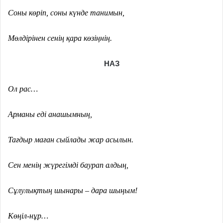
Соны көріп, соны күнде танимын,
Мөлдірінен сенің қара көзіңнің.
НАЗ
Ол рас…
Арманы еді анашымның,
Тағдыр маған сыйлады жар асылын.
Сен менің жүрегімді баурап алдың,
Сұлулықтың шынары – дара шыңым!
Көңіл-нұр…