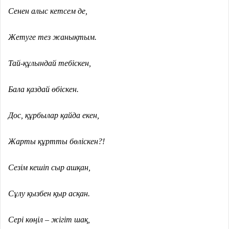
Сенен алыс кетсем де,
Жетуге тез жанықтым.
Тай-құлындай тебіскен,
Бала қаздай өбіскен.
Дос, құрбылар қайда екен,
Жарты құртты бөліскен?!
Сезім кешіп сыр ашқан,
Сұлу қызбен қыр асқан.
Сері көңіл – жігіт шақ,