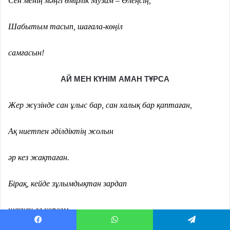
Сен менің мәңгі өмірлік Музам – Өлеңсің,
Шабытым тасып, шағала-көңіл
самғасын!
АЙ МЕН КҮНІМ АМАН ТҰРСА
Жер жүзінде сан ұлыс бар, сан халық бар қаптаған,
Ақ ниетпен әділдіктің жолын
әр кез жақтаған.
Бірақ, кейде зұлымдықтан зардап
шеккен ел көрсем,
Facebook
WhatsApp
Telegram