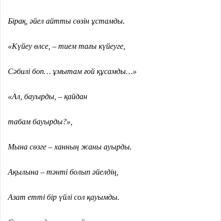
Бірақ, әйел айтты сөзін ұстамды.
«Күйеу өлсе, – тием тағы күйеуге,
Сәбилі боп… ұмытам ғой құсамды…»
«Ал, бауырды, – қайдан
табам бауырды?»,
Мына сөзге – ханның жаны ауырды.
Ақылына – тәнті болып әйелдің,
Азат етті бір үйлі сол қауымды.