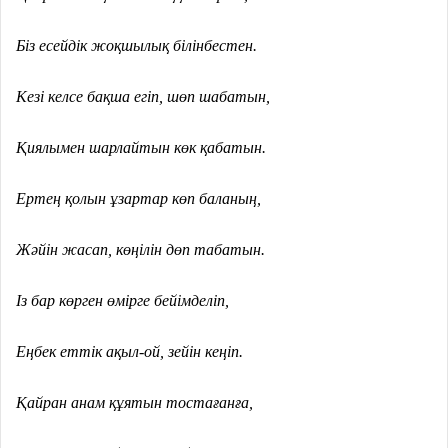
Біз есейдік жоқшылық білінбестен.
Кезі келсе бақша егіп, шөп шабатын,
Қиялымен шарлайтын көк қабатын.
Ертең қолын ұзартар көп баланың,
Жәйін жасап, көңілін дөп табатын.
Із бар көрген өмірге бейімделіп,
Еңбек еттік ақыл-ой, зейін кеңіп.
Қайран анам құятын тостағанға,