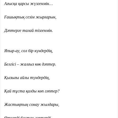
Ағысқа қарсы жүзгенмін…
Ғашықтық сезім жырларын,
Дәптерге талай тізгенмін.
Япыр-ау, сол бір күндердің,
Белгісі – жалғыз көк дәптер.
Қызығы айлы түндердің,
Қай тұста қалды көп гәптер?
Жастықтың сонау жылдары,
Өткерді бастан гәптерді…