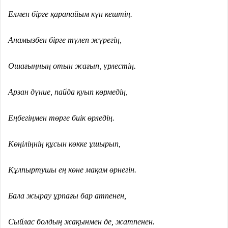
Елмен бірге қарапайым күн кештің.
Анамызбен бірге түлеп жүрегің,
Ошағыңның отын жағып, үрлестің.
Арзан дүние, пайда қуып көрмедің,
Еңбегіңмен төрге биік өрледің.
Көңіліңнің құсын көкке ұшырып,
Құлпыртушы ең көне мақам өрнегін.
Бала жырау ұрпағы бар атпенен,
Сыйлас болдың жақынмен де, жатпенен.