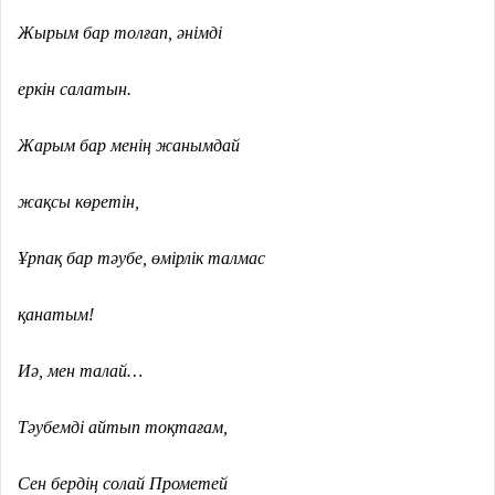
Жырым бар толғап, әнімді
еркін салатын.
Жарым бар менің жанымдай
жақсы көретін,
Ұрпақ бар тәубе, өмірлік талмас
қанатым!
Иә, мен талай…
Тәубемді айтып тоқтағам,
Сен бердің солай Прометей