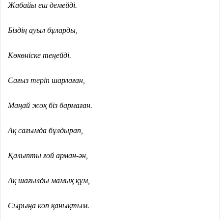
Жабайы еш демейді.
Біздің ауыл бұларды,
Көкөніске теңейді.
Сағыз теріп шарлаған,
Маңай жоқ біз бармаған.
Ақ сағымда бұлдырап,
Қалыпты ғой арман-ән,
Ақ шағылды мамық құм,
Сырыңа көп қанықтым.