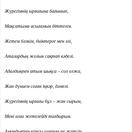
Жүрегімнің ырғағына бағынып,
Мақсатыма асығамын діттеген.
Жетем бәлкім, биіктерге мен әлі,
Аталардың жолын сақтап кәделі.
Адалдықпен атым шықса – сол олжа,
Жан дүнием соған іңкәр, дәмелі.
Жүрегімнің ырғағы бұл – жан сырым,
Мені алға жетелейді тағдырым.
Амандықпен қарсы алғанға не жетсін,