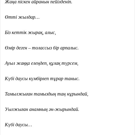
Жаңа піскен айранын пейілденіп.
Өтті жылдар…
Біз кеттік жырақ, алыс,
Өмір деген – толассыз бір арпалыс.
Ауыл жаққа елеңдеп, құлақ түрсем,
Күбі даусы күмбірлеп тұрар таныс.
Тамылжыған тамыздың таң нұрындай,
Уылжыған анамның ән-жырындай.
Күбі даусы…