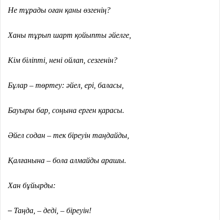
Не тұрады оған қаны өзгенің?
Ханы тұрып шарт қойыпты әйелге,
Кім біліпті, нені ойлап, сезгенін?
Бұлар – төртеу: әйел, ері, баласы,
Бауыры бар, соңына ерген қарасы.
Әйел содан – тек біреуін таңдайды,
Қалғанына – бола алмайды арашы.
Хан бұйырды:
–
Таңда, – деді, – біреуін!