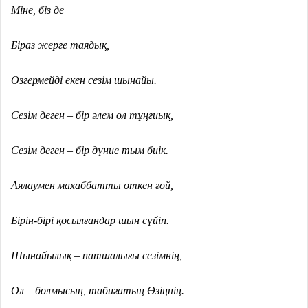
Міне, біз де
Біраз жерге таядық,
Өзгермейді екен сезім шынайы.
Сезім деген – бір әлем ол тұңғиық,
Сезім деген – бір дүние тым биік.
Аялаумен махаббатты өткен ғой,
Бірін-бірі қосылғандар шын сүйіп.
Шынайылық – патшалығы сезімнің,
Ол – болмысың, табиғатың Өзіңнің.