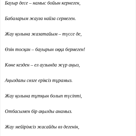
Бауыр десе – намыс бойын кернеген,
Бабаларым жауға найза сермеген.
Жау қолына жазатайым – түссе де,
Өзін тосқан – бауырын оққа бермеген!
Көне кезден – ел аузында жүр аңыз,
Аңыздағы сөзге еріксіз тұрамыз.
Жау қолына тұтқын болып түсіпті,
Отбасымен бір ақылды анамыз.
Жау мейірімсіз жасайды өз дегенін,