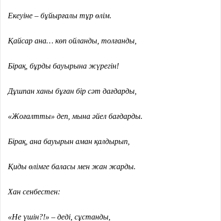
Екеуіне – бұйырғалы тұр өлім.
Қайсар ана… көп ойланды, толғанды,
Бірақ, бұрды бауырына жүрегін!
Дұшпан ханы бұған бір сәт дағдарды,
«Жоғалтты» деп, мына әйел бағдарды.
Бірақ, ана бауырын аман қалдырып,
Қиды өлімге баласы мен жан жарды.
Хан сенбестен:
«Не үшін?!» – деді, сұстанды,