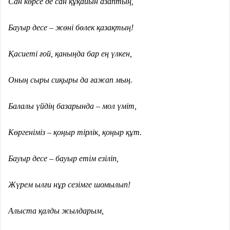
Сан көрсе де сан құқайын азаптың,
Бауыр десе – жөні бөлек қазақтың!
Қасиеті ғой, қаныңда бар ең үлкен,
Оның сыры сиқыры да ғажап мың.
Балалы үйдің базарында – мол үміт,
Көргеніміз – қоңыр тірлік, қоңыр құт.
Бауыр десе – бауыр етім езіліп,
Жүрем ылғи нұр сезімге шомылып!
Алыста қалды жылдарым,