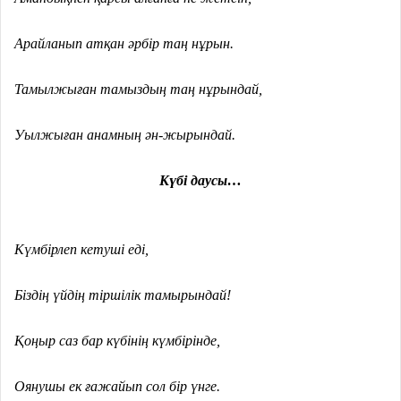
Арайланып атқан әрбір таң нұрын.
Тамылжыған тамыздың таң нұрындай,
Уылжыған анамның ән-жырындай.
Күбі даусы…
Күмбірлеп кетуші еді,
Біздің үйдің тіршілік тамырындай!
Қоңыр саз бар күбінің күмбірінде,
Оянушы ек ғажайып сол бір үнге.