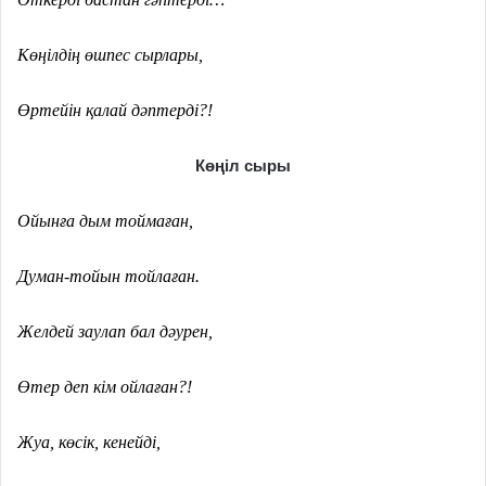
Көңілдің өшпес сырлары,
Өртейін қалай дәптерді?!
Көңіл сыры
Ойынға дым тоймаған,
Думан-тойын тойлаған.
Желдей заулап бал дәурен,
Өтер деп кім ойлаған?!
Жуа, көсік, кенейді,