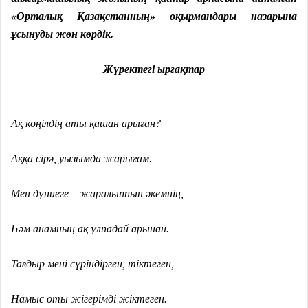
«Орталық Қазақстанның» оқырмандары назарына
ұсынуды жөн көрдік.
Жүректегі ырғақтар
Ақ көңілдің аты қашан арыған?
Аққа сірә, уызымда жарығам.
Мен дүниеге – жаралыппын әкемнің,
Һәм анамның ақ ұлпадай арынан.
Тағдыр мені сүріндірген, тіктеген,
Намыс оты жігерімді жіктеген.