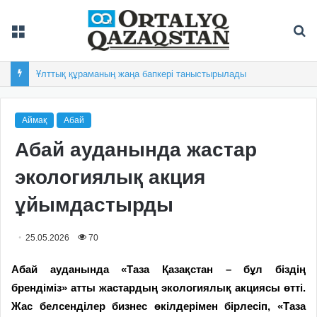
Мәзір
Із
Ұлттық құраманың жаңа бапкері таныстырылады
Аймақ
Абай
Абай ауданында жастар
экологиялық акция
ұйымдастырды
25.05.2026
70
Абай ауданында «Таза Қазақстан – бұл біздің
брендіміз» атты жастардың экологиялық акциясы өтті.
Жас белсенділер бизнес өкілдерімен бірлесіп, «Таза