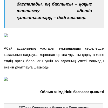
басталады, ең бастысы – қоқыс
тастамау әдетін
қалыптастыру, – деді кәсіпкер.
Абай ауданының жастары тұрғындарды көшелердің
тазалығын сақтауға, қоршаған ортаға ұқыпты қарауға және
елдің ортақ болашағы үшін әр адамның үлесі маңызды
екенін ұмытпауға шақырды.
Облыс әкімдігінің баспасөз қызметі
#ТазаҚазақстан #таза ел #экология