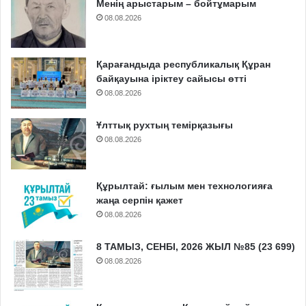
Менің арыстарым – бойтұмарым
08.08.2026
Қарағандыда республикалық Құран
байқауына іріктеу сайысы өтті
08.08.2026
Ұлттық рухтың темірқазығы
08.08.2026
Құрылтай: ғылым мен технологияға
жаңа серпін қажет
08.08.2026
8 ТАМЫЗ, СЕНБІ, 2026 ЖЫЛ №85 (23 699)
08.08.2026