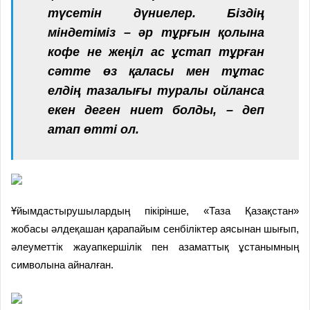
түсетін дүниелер. Біздің
міндетіміз – әр тұрғын қолына
кофе не жеңіл ас ұстап тұрған
сәтте өз қаласы мен тұтас
елдің тазалығы туралы ойланса
екен деген ниет болды, – деп
атап өтті ол.
Ұйымдастырушылардың пікірінше, «Таза Қазақстан»
жобасы әлдеқашан қарапайым сенбіліктер аясынан шығып,
әлеуметтік жауапкершілік пен азаматтық ұстанымның
символына айналған.