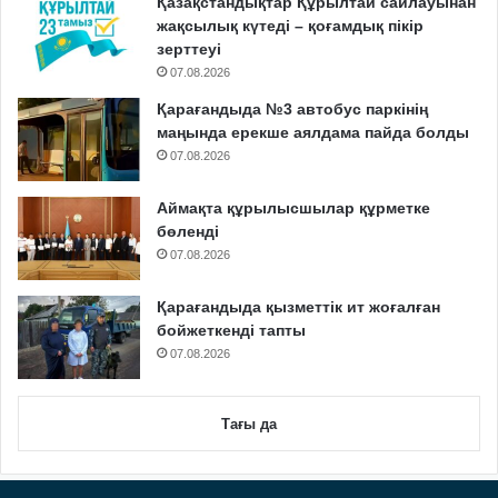
Қазақстандықтар Құрылтай сайлауынан
жақсылық күтеді – қоғамдық пікір
зерттеуі
07.08.2026
Қарағандыда №3 автобус паркінің
маңында ерекше аялдама пайда болды
07.08.2026
Аймақта құрылысшылар құрметке
бөленді
07.08.2026
Қарағандыда қызметтік ит жоғалған
бойжеткенді тапты
07.08.2026
Тағы да