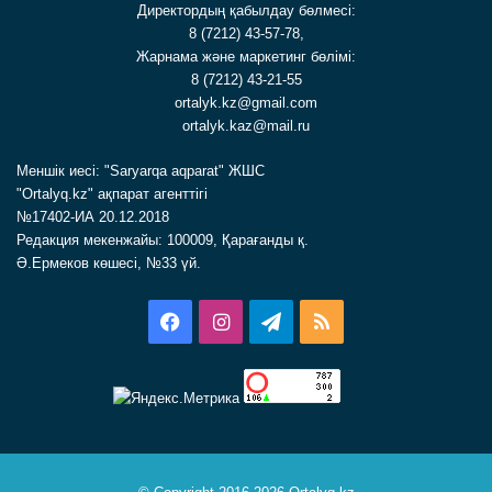
Директордың қабылдау бөлмесі:
8 (7212) 43-57-78,
Жарнама және маркетинг бөлімі:
8 (7212) 43-21-55
ortalyk.kz@gmail.com
ortalyk.kaz@mail.ru
Меншік иесі: "Saryarqa aqparat" ЖШС
"Ortalyq.kz" ақпарат агенттігі
№17402-ИА 20.12.2018
Редакция мекенжайы: 100009, Қарағанды қ.
Ә.Ермеков көшесі, №33 үй.
Facebook
Instagram
Telegram
RSS