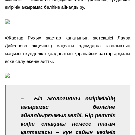
өмірінің ажырамас бөлігіне айналдыру.
«Жастар Рухы» жастар қанатының жетекшісі Лаура
Дүйсенова акцияның мақсаты адамдарға тазалықтың
маңызын күнделікті қолданатын қарапайым заттар арқылы
еске салу екенін айтты.
– Біз экологияны өміріміздің
ажырамас бөлігіне
айналдырғымыз келді. Бір реттік
кофе стақаны немесе тағам
қаптамасы – күн сайын көзіміз