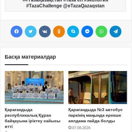
#TazaChallenge @еTazaQazaqstan
Facebook
Twitter
VKontakte
Odnoklassniki
Skype
Messenger
WhatsApp
Telegram
Басқа материалдар
Қарағандыда
Қарағандыда №3 автобус
республикалық Құран
паркінің маңында ерекше
байқауына іріктеу сайысы
аялдама пайда болды
өтті
07.08.2026