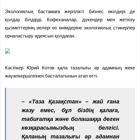
Экологиялық бастамаға жергілікті бизнес өкілдері де
қолдау білдірді. Кофеханалар, дүкендер мен жеткізу
қызметтерінің иелері өз өнімдеріне экологиялық стикерлер
орналастыру идеясын қолдаған.
Кәсіпкер Юрий Котов қала тазалығы әр адамның жеке
жауапкершілігінен басталатынын атап өтті.
– «Таза Қазақстан» – жай ғана
жазу емес, бұл біздің қалаға,
табиғатқа және болашаққа деген
көзқарасымыздың белгісі.
Қаланың тазалығы әр адамнан