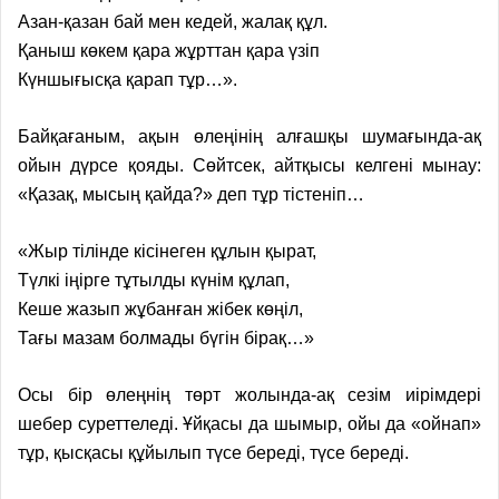
Азан-қазан бай мен кедей, жалақ құл.
Қаныш көкем қара жұрттан қара үзіп
Күншығысқа қарап тұр…».
Байқағаным, ақын өлеңінің алғашқы шумағында-ақ
ойын дүрсе қояды. Сөйтсек, айтқысы келгені мынау:
«Қазақ, мысың қайда?» деп тұр тістеніп…
«Жыр тілінде кісінеген
құлын қырат,
Түлкі іңірге тұтылды
күнім құлап,
Кеше жазып жұбанған
жібек көңіл,
Тағы мазам болмады
бүгін бірақ…»
Осы бір өлеңнің төрт жолында-ақ сезім иірімдері
шебер суреттеледі. Ұйқасы да шымыр, ойы да «ойнап»
тұр, қысқасы құйылып түсе береді, түсе береді.