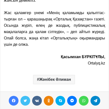
жансын демекпіз.
Жас қаламгер үнемі «Менің қаламымды қалыптас­
тырған ол – қарашаңырақ «Орталық Қазақстан» газеті.
Осында жүріп, өлең де жаздық, публицистикалық
мақалаларға да қалам сілтедік», – деп айтып жүреді.
Олай болса, жаңа кітап «Орталықтың» оқырмандары
үшін де олжа.
Қасымхан БҮРКІТҰЛЫ,
Ortalyq.kz
Жәнібек Әлиман
Facebook
Twitter
VKontakte
Odnoklassniki
Skype
Messenger
WhatsApp
Telegram