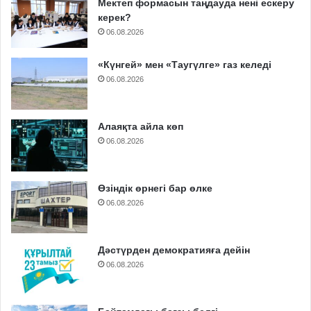
Мектеп формасын таңдауда нені ескеру
керек?
06.08.2026
«Күнгей» мен «Таугүлге» газ келеді
06.08.2026
Алаяқта айла көп
06.08.2026
Өзіндік өрнегі бар өлке
06.08.2026
Дәстүрден демократияға дейін
06.08.2026