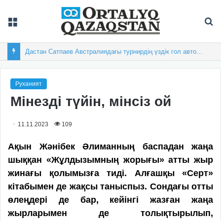
Мәзір
Із
Жастарымыз жарап тұр
Руханият
Мінезді түйін, мінсіз ой
11.11.2023
109
Ақын Жәнібек Әлиманның баспадан жаңа
шыққан «Жұлдызымның жорығы» атты жыр
жинағы қолымызға тиді. Алғашқы «Серт»
кітабымен де жақсы таныспыз. Сондағы отты
өлеңдері де бар, кейінгі жазған жаңа
жырларымен де толықтырылып,