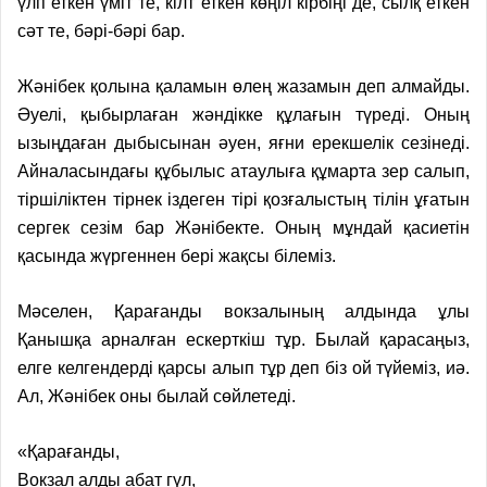
үлп еткен үміт те, кілт еткен көңіл кірбіңі де, сылқ еткен
сәт те, бәрі-бәрі бар.
Жәнібек қолына қаламын өлең жазамын деп алмайды.
Әуелі, қыбырлаған жәндікке құлағын түреді. Оның
ызыңдаған дыбысынан әуен, яғни ерекшелік сезінеді.
Айналасындағы құбылыс атаулыға құмарта зер салып,
тіршіліктен тірнек іздеген тірі қозғалыстың тілін ұғатын
сергек сезім бар Жәнібекте. Оның мұндай қасиетін
қасында жүргеннен бері жақсы білеміз.
Мәселен, Қарағанды вокзалының алдында ұлы
Қанышқа арналған ескерткіш тұр. Былай қарасаңыз,
елге келгендерді қарсы алып тұр деп біз ой түйеміз, иә.
Ал, Жәнібек оны былай сөйлетеді.
«Қарағанды,
Вокзал алды абат гүл,