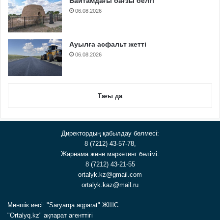
Байтамдағы бағзы белгі
06.08.2026
Ауылға асфальт жетті
06.08.2026
Тағы да
Директордың қабылдау бөлмесі:
8 (7212) 43-57-78,
Жарнама және маркетинг бөлімі:
8 (7212) 43-21-55
ortalyk.kz@gmail.com
ortalyk.kaz@mail.ru
Меншік иесі: "Saryarqa aqparat" ЖШС
"Ortalyq.kz" ақпарат агенттігі