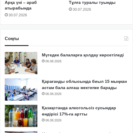
Арқа үні – араб
Тұлға туралы туынды
атырабында
30.07.2026
30.07.2026
Соңғы
Мүгедек балаларға қолдау көрсетіледі
06.08.2026
Қарағанды облысында биыл 15 мыңнан
астам бала алғаш мектепке барады
06.08.2026
Қазақстанда алкогольсіз сусындар
өндірісі 17%-ға артты
06.08.2026