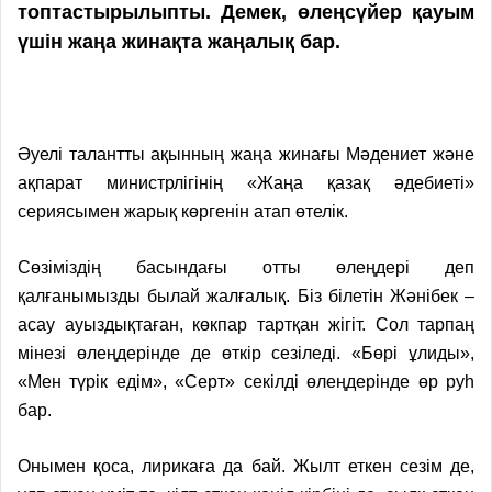
топтастырылыпты. Демек, өлеңсүйер қауым
үшін жаңа жинақта жаңалық бар.
Әуелі талантты ақынның жаңа жинағы Мәдениет және
ақпарат министрлігінің «Жаңа қазақ әдебиеті»
сериясымен жарық көргенін атап өтелік.
Сөзіміздің басындағы отты өлеңдері деп
қалғанымызды былай жалғалық. Біз білетін Жәнібек –
асау ауыздықтаған, көкпар тартқан жігіт. Сол тарпаң
мінезі өлеңдерінде де өткір сезіледі. «Бөрі ұлиды»,
«Мен түрік едім», «Серт» секілді өлеңдерінде өр руһ
бар.
Онымен қоса, лирикаға да бай. Жылт еткен сезім де,