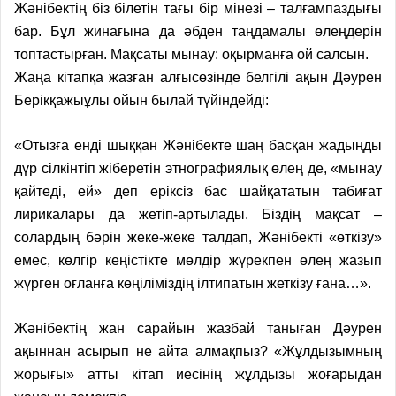
Жәнібектің біз білетін тағы бір мінезі – талғампаздығы
бар. Бұл жинағына да әбден таңдамалы өлеңдерін
топтастырған. Мақсаты мынау: оқырманға ой салсын.
Жаңа кітапқа жазған алғысөзінде белгілі ақын Дәурен
Берікқажыұлы ойын былай түйіндейді:
«Отызға енді шыққан Жәнібекте шаң басқан жадыңды
дүр сілкінтіп жіберетін этнографиялық өлең де, «мынау
қайтеді, ей» деп еріксіз бас шайқататын табиғат
лирикалары да жетіп-артылады. Біздің мақсат –
солардың бәрін жеке-жеке талдап, Жәнібекті «өткізу»
емес, көлгір кеңістікте мөлдір жүрекпен өлең жазып
жүрген оғланға көңіліміздің ілтипатын жеткізу ғана…».
Жәнібектің жан сарайын жазбай таныған Дәурен
ақыннан асырып не айта алмақпыз? «Жұлдызымның
жорығы» атты кітап иесінің жұлдызы жоғарыдан