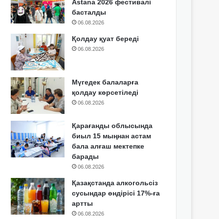
Astana 2026 фестивалі
басталды
06.08.2026
Қолдау қуат береді
06.08.2026
Мүгедек балаларға
қолдау көрсетіледі
06.08.2026
Қарағанды облысында
биыл 15 мыңнан астам
бала алғаш мектепке
барады
06.08.2026
Қазақстанда алкогольсіз
сусындар өндірісі 17%-ға
артты
06.08.2026