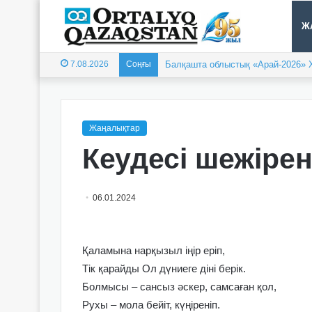
Ж
7.08.2026
Соңғы
Балқашта облыстық «Арай-2026» 
Жаңалықтар
Кеудесі шежіре
06.01.2024
Қаламына нарқызыл іңір еріп,
Тік қарайды Ол дүниеге діні берік.
Болмысы – сансыз әскер, самсаған қол,
Рухы – мола бейіт, күңіреніп.