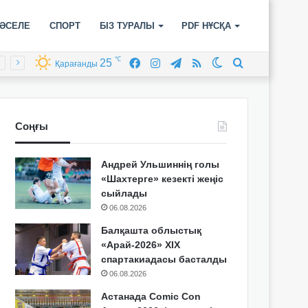
ӘСЕЛЕ
СПОРТ
БІЗ ТУРАЛЫ
PDF НҰСҚА
℃
25
Facebook
Instagram
Telegram
RSS
Switch
Іздеу
Қарағанды
skin
Соңғы
Андрей Ульшиннің голы
«Шахтерге» кезекті жеңіс
сыйлады
06.08.2026
Балқашта облыстық
«Арай-2026» XIX
спартакиадасы басталды
06.08.2026
Астанада Comic Con