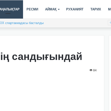
АҢАЛЫҚТАР
РЕСМИ
АЙМАҚ
РУХАНИЯТ
ТАРИХ
М
XIX спартакиадасы басталды
нің сандығындай
84