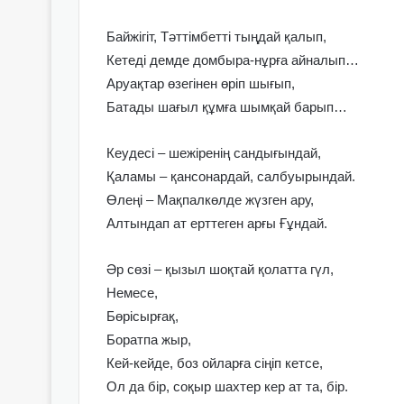
Байжігіт, Тәттімбетті тыңдай қалып,
Кетеді демде домбыра-нұрға айналып…
Аруақтар өзегінен өріп шығып,
Батады шағыл құмға шымқай барып…
Кеудесі – шежіренің сандығындай,
Қаламы – қансонардай, салбуырындай.
Өлеңі – Мақпалкөлде жүзген ару,
Алтындап ат ерттеген арғы Ғұндай.
Әр сөзі – қызыл шоқтай қолатта гүл,
Немесе,
Бөрісырғақ,
Боратпа жыр,
Кей-кейде, боз ойларға сіңіп кетсе,
Ол да бір, соқыр шахтер кер ат та, бір.