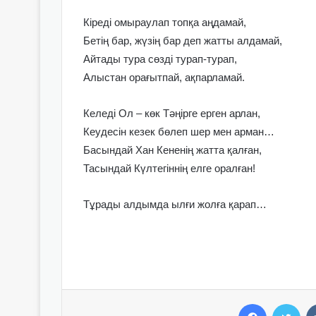
Кіреді омыраулап топқа аңдамай,
Бетің бар, жүзің бар деп жатты алдамай,
Айтады тура сөзді турап-турап,
Алыстан орағытпай, ақпарламай.
Келеді Ол – көк Тәңірге ерген арлан,
Кеудесін кезек бөлеп шер мен арман…
Басындай Хан Кененің жатта қалған,
Тасындай Күлтегіннің елге оралған!
Тұрады алдымда ылғи жолға қарап…
Facebook
Twitter