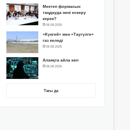
Мектеп формасын
таңдауда нені ескеру
керек?
06.08.2026
«Күнгей» мен «Таугүлге»
газ келеді
06.08.2026
Алаяқта айла көп
06.08.2026
Тағы да