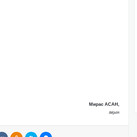
Мирас АСАН,
ақын
VKontakte
Odnoklassniki
Skype
Messenger