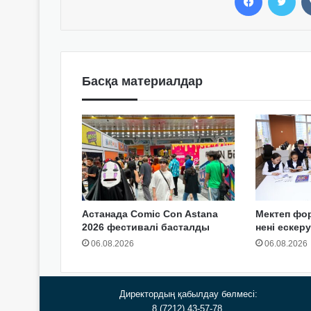
Басқа материалдар
Астанада Comic Con Astana
Мектеп фо
2026 фестивалі басталды
нені ескер
06.08.2026
06.08.2026
Директордың қабылдау бөлмесі:
8 (7212) 43-57-78,