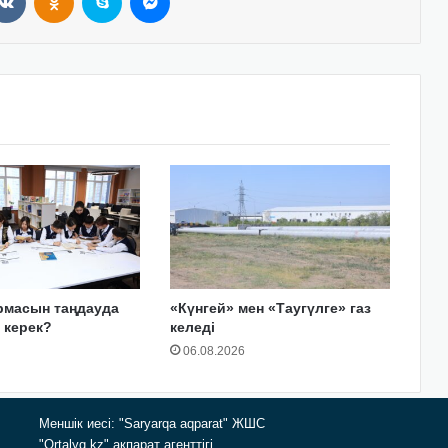
рмасын таңдауда
«Күнгей» мен «Таугүлге» газ
у керек?
келеді
06.08.2026
Меншік иесі: "Saryarqa aqparat" ЖШС
"Ortalyq.kz" ақпарат агенттігі