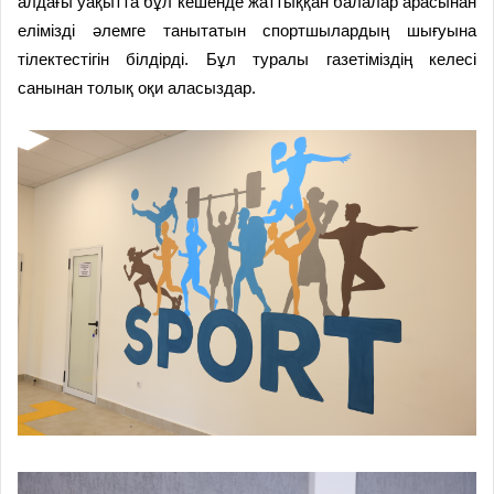
алдағы уақытта бұл кешенде жаттыққан балалар арасынан
елімізді әлемге танытатын спортшылардың шығуына
тілектестігін білдірді. Бұл туралы газетіміздің келесі
санынан толық оқи аласыздар.