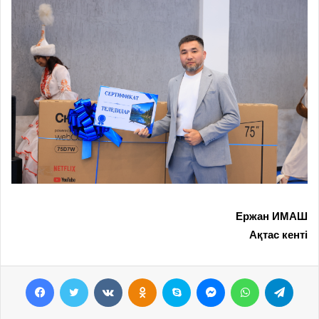
Ержан ИМАШ
Ақтас кенті
Facebook
Twitter
VKontakte
Odnoklassniki
Skype
Messenger
WhatsApp
Telegram