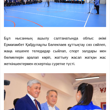
Бұл нысанның ашылу салтанатында облыс әкімі
Ермағамбет Қабдулаұлы Бөлекпаев құттықтау сөз сөйлеп,
жаңа кешенге теледидар сыйлап, спорт залдары мен
бөлмелерін аралап көріп, жаттығу жасап жатқан жас
жеткіншектермен ескерткіш суретке түсті.