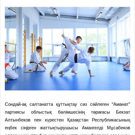
Сондай-ақ салтанатта құттықтау сөз сөйлеген “Аманат”
партиясы облыстық бөлімшесінің төрағасы Бекзат
Алтынбеков пен күрестен Қазақстан Республикасының
еңбек сіңірген жаттықтырушысы Амангелді Мұсабеков