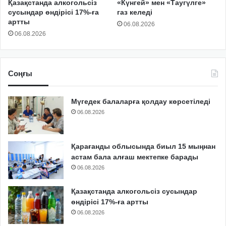
Қазақстанда алкогольсіз
«Күнгей» мен «Таугүлге»
сусындар өндірісі 17%-ға
газ келеді
артты
06.08.2026
06.08.2026
Соңғы
Мүгедек балаларға қолдау көрсетіледі
06.08.2026
Қарағанды облысында биыл 15 мыңнан
астам бала алғаш мектепке барады
06.08.2026
Қазақстанда алкогольсіз сусындар
өндірісі 17%-ға артты
06.08.2026