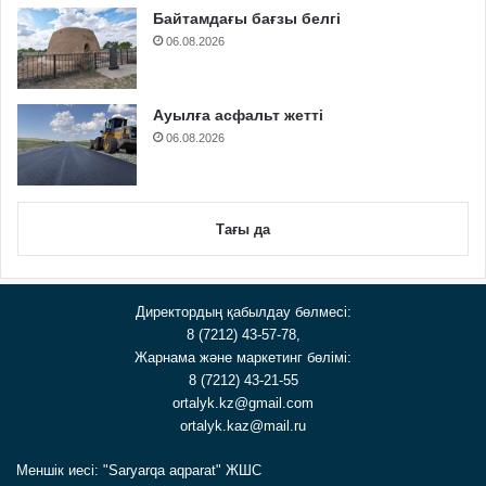
Байтамдағы бағзы белгі
06.08.2026
Ауылға асфальт жетті
06.08.2026
Тағы да
Директордың қабылдау бөлмесі:
8 (7212) 43-57-78,
Жарнама және маркетинг бөлімі:
8 (7212) 43-21-55
ortalyk.kz@gmail.com
ortalyk.kaz@mail.ru
Меншік иесі: "Saryarqa aqparat" ЖШС