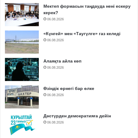
Мектеп формасын таңдауда нені ескеру
керек?
06.08.2026
«Күнгей» мен «Таугүлге» газ келеді
06.08.2026
Алаяқта айла көп
06.08.2026
Өзіндік өрнегі бар өлке
06.08.2026
Дәстүрден демократияға дейін
06.08.2026