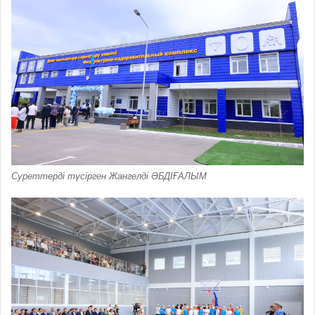
Суреттерді түсірген Жангелді ӘБДІҒАЛЫМ