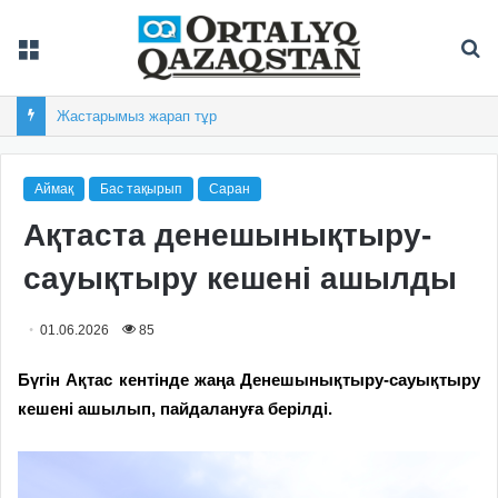
Мәзір
Із
Жеңіс жылнамасының бастауы
Аймақ
Бас тақырып
Саран
Ақтаста денешынықтыру-
сауықтыру кешені ашылды
01.06.2026
85
Бүгін Ақтас кентінде жаңа Денешынықтыру-сауықтыру
кешені ашылып, пайдалануға берілді.