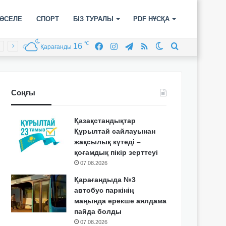
ӘСЕЛЕ
СПОРТ
БІЗ ТУРАЛЫ
PDF НҰСҚА
℃
16
Facebook
Instagram
Telegram
RSS
Switch
Іздеу
Қарағанды
skin
Соңғы
Қазақстандықтар
Құрылтай сайлауынан
жақсылық күтеді –
қоғамдық пікір зерттеуі
07.08.2026
Қарағандыда №3
автобус паркінің
маңында ерекше аялдама
пайда болды
07.08.2026