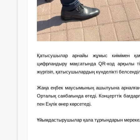
Қатысушылар арнайы жұмыс киімімен қам
цифрландыру мақсатында QR-код арқылы тір
жүргізіп, қатысушылардың күнделікті белсенділі
Жаңа еңбек маусымының ашылуына арналған 
Орталық саябағында өтеді. Концерттік бағдар
пен Еңлік өнер көрсетеді.
Ұйымдастырушылар қала тұрғындарын мерекел