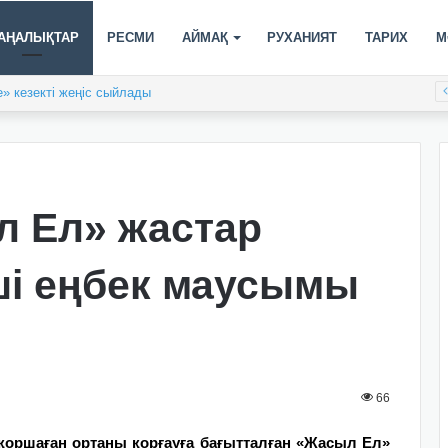
АҢАЛЫҚТАР
РЕСМИ
АЙМАҚ
РУХАНИЯТ
ТАРИХ
М
XIX спартакиадасы басталды
л Ел» жастар
ші еңбек маусымы
66
қоршаған ортаны қорғауға бағытталған «Жасыл Ел»