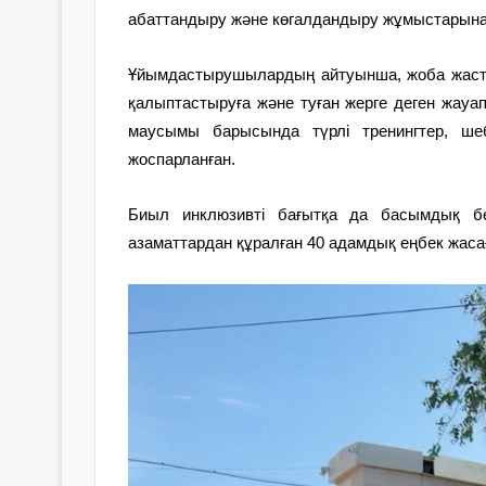
абаттандыру және көгалдандыру жұмыстарына
Ұйымдастырушылардың айтуынша, жоба жастар
қалыптастыруға және туған жерге деген жауап
маусымы барысында түрлі тренингтер, ше
жоспарланған.
Биыл инклюзивті бағытқа да басымдық бе
азаматтардан құралған 40 адамдық еңбек жасағ