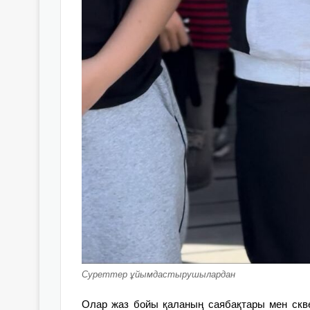
Суреттер ұйымдастырушылардан
Олар жаз бойы қаланың саябақтары мен скв