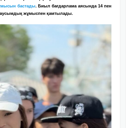
ұмысын бастады
.
Биыл бағдарлама аясында 14 пен
 маусымдық жұмыспен қамтылады.