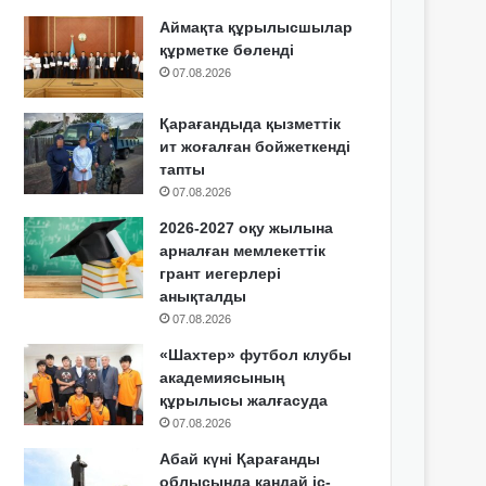
Аймақта құрылысшылар
құрметке бөленді
07.08.2026
Қарағандыда қызметтік
ит жоғалған бойжеткенді
тапты
07.08.2026
2026-2027 оқу жылына
арналған мемлекеттік
грант иегерлері
анықталды
07.08.2026
«Шахтер» футбол клубы
академиясының
құрылысы жалғасуда
07.08.2026
Абай күні Қарағанды
облысында қандай іс-