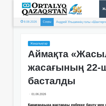
Ж
8.08.2026
Соңғы
Балқашта облыстық «Арай-2026» 
Жаңалықтар
Аймақта «Жасы
жасағының 22-
басталды
01.06.2026
Қарағандыда жастарды еңбекке баулу мен 