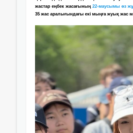
жастар еңбек жасағының
22-маусымы өз ж
35 жас аралығындағы екі мыңға жуық жас