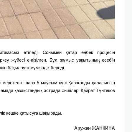
тамасыз етіледі. Сонымен қатар еңбек процесін
кеу жүйесі енгізілген. Бұл жұмыс уақытының есебін
гін бақылауға мүмкіндік береді.
мерекелік шара 5 маусым күні Қарағанды қаласының
ламада қазақстандық эстрада әншілері Қайрат Түнтеков
ік кешке қатысуға шақырады.
Аружан ЖАНКИНА