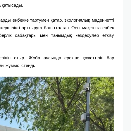
 қатысады.
ды еңбекке тартумен қатар, экологиялық мәдениетті
кершілікті арттыруға бағытталған. Осы мақсатта еңбек
берлік сабақтары мен танымдық кездесулер өткізу
ріліп отыр. Жоба аясында ерекше қажеттілігі бар
ы жұмыс істейді.