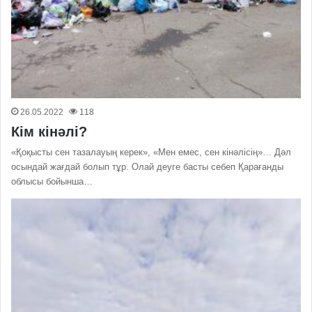
26.05.2022
118
Кім кінәлі?
«Қоқысты сен тазалауың керек», «Мен емес, сен кінәлісің»… Дәл
осындай жағдай болып тұр. Олай деуге басты себеп Қарағанды
облысы бойынша…