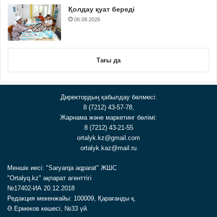
Қолдау қуат береді
06.08.2026
Тағы да
Директордың қабылдау бөлмесі:
8 (7212) 43-57-78,
Жарнама және маркетинг бөлімі:
8 (7212) 43-21-55
ortalyk.kz@gmail.com
ortalyk.kaz@mail.ru
Меншік иесі: "Saryarqa aqparat" ЖШС
"Ortalyq.kz" ақпарат агенттігі
№17402-ИА 20.12.2018
Редакция мекенжайы: 100009, Қарағанды қ.
Ә.Ермеков көшесі, №33 үй.