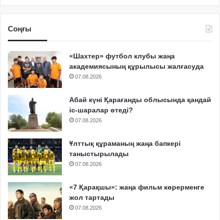
Соңғы
«Шахтер» футбол клубы жаңа
академиясының құрылысы жалғасуда
07.08.2026
Абай күні Қарағанды облысында қандай
іс-шаралар өтеді?
07.08.2026
Ұлттық құраманың жаңа бапкері
таныстырылады
07.08.2026
«7 Қарақшы»: жаңа фильм көрерменге
жол тартады
07.08.2026