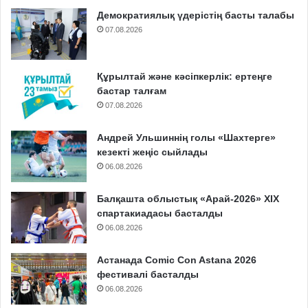
Демократиялық үдерістің басты талабы
07.08.2026
Құрылтай және кәсіпкерлік: ертеңге
бастар талғам
07.08.2026
Андрей Ульшиннің голы «Шахтерге»
кезекті жеңіс сыйлады
06.08.2026
Балқашта облыстық «Арай-2026» XIX
спартакиадасы басталды
06.08.2026
Астанада Comic Con Astana 2026
фестивалі басталды
06.08.2026