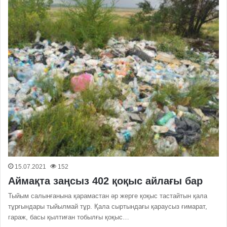
15.07.2021
152
Аймақта заңсыз 402 қоқыс айлағы бар
Тыйым салынғанына қарамастан әр жерге қоқыс тастайтын қала
тұрғындары тыйылмай тұр. Қала сыртындағы қараусыз ғимарат,
гараж, басы қылтиған тобылғы қоқыс…