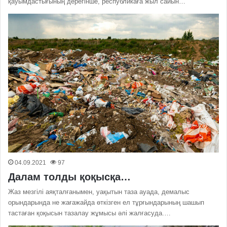
қауымдастығының дерегінше, республикаға жыл сайын…
04.09.2021
97
Далам толды қоқысқа…
Жаз мезгілі аяқталғанымен, уақытын таза ауада, демалыс
орындарында не жағажайда өткізген ел тұрғындарының шашып
тастаған қоқысын тазалау жұмысы әлі жалғасуда.…