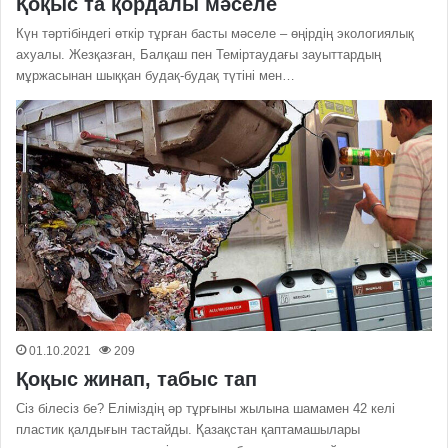
Қоқыс та қордалы мәселе
Күн тәртібіндегі өткір тұрған басты мәселе – өңірдің экологиялық
ахуалы. Жезқазған, Балқаш пен Теміртаудағы зауыттардың
мұржасынан шыққан будақ-будақ түтіні мен…
01.10.2021
209
Қоқыс жинап, табыс тап
Сіз білесіз бе? Еліміздің әр тұрғыны жылына шамамен 42 келі
пластик қалдығын тастайды. Қазақстан қаптамашылары