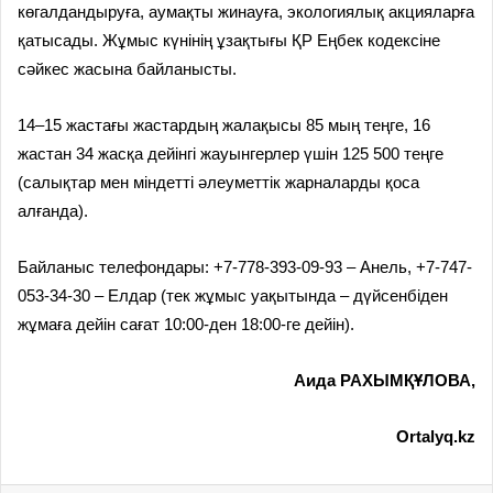
көгалдандыруға, аумақты жинауға, экологиялық акцияларға
қатысады. Жұмыс күнінің ұзақтығы ҚР Еңбек кодексіне
сәйкес жасына байланысты.
14–15 жастағы жастардың жалақысы 85 мың теңге, 16
жастан 34 жасқа дейінгі жауынгерлер үшін 125 500 теңге
(салықтар мен міндетті әлеуметтік жарналарды қоса
алғанда).
Байланыс телефондары:
+7-778-393-09-93
– Анель,
+7-747-
053-34-30
– Елдар (тек жұмыс уақытында – дүйсенбіден
жұмаға дейін сағат 10:00-ден 18:00-ге дейін).
Аида РАХЫМҚҰЛОВА,
Ortalyq.kz