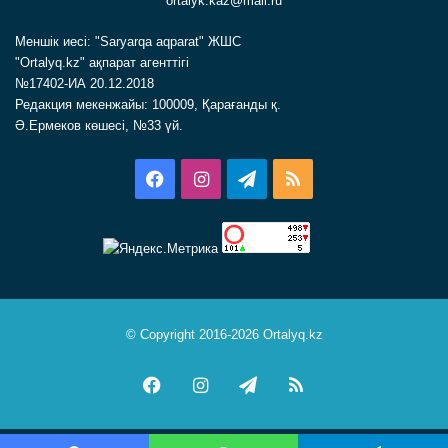
ortalyk.kaz@mail.ru
Меншік иесі: "Saryarqa aqparat" ЖШС
"Ortalyq.kz" ақпарат агенттігі
№17402-ИА 20.12.2018
Редакция мекенжайы: 100009, Қарағанды қ.
Ә.Ермеков көшесі, №33 үй.
Facebook
Instagram
Telegram
RSS
© Copyright 2016-2026 Ortalyq.kz
Facebook
Instagram
Telegram
RSS