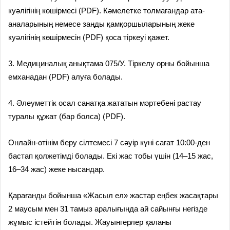
куәлігінің көшірмесі (PDF). Кәмелетке толмағандар ата-
аналарының немесе заңды қамқоршыларының жеке
куәлігінің көшірмесін (PDF) қоса тіркеуі қажет.
3. Медициналық анықтама 075/У. Тіркелу орны бойынша
емханадан (PDF) алуға болады.
4. Әлеуметтік осал санатқа жататын мәртебені растау
туралы құжат (бар болса) (PDF).
Онлайн-өтінім беру сілтемесі 7 сәуір күні сағат 10:00-ден
бастап қолжетімді болады. Екі жас тобы үшін (14–15 жас,
16–34 жас) жеке нысандар.
Қарағанды бойынша «Жасыл ел» жастар еңбек жасақтары
2 маусым мен 31 тамыз аралығында ай сайынғы негізде
жұмыс істейтін болады. Жауынгерлер қаланы