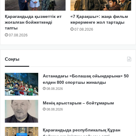
Қарағандыда қызметтік ит
«7 Қарақшы»: жаңа фильм
жоғалған бойжеткенді
көрерменге жол тартады
тапты
07.08.2026
07.08.2026
Соңғы
Астанадағы «Болашақ ойындарына» 50
елден 800 спортшы жиналды
08.08.2026
Менің арыстарым – бойтұмарым
08.08.2026
Қарағандыда республикалық Құран