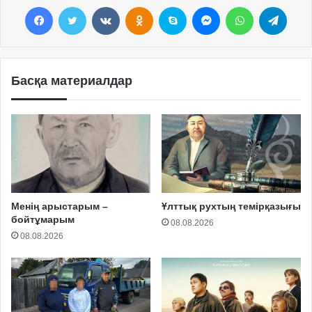
Facebook
Twitter
VKontakte
Odnoklassniki
Skype
Messenger
WhatsApp
Telegram
Басқа материалдар
Менің арыстарым –
Ұлттық рухтың темірқазығы
бойтұмарым
08.08.2026
08.08.2026