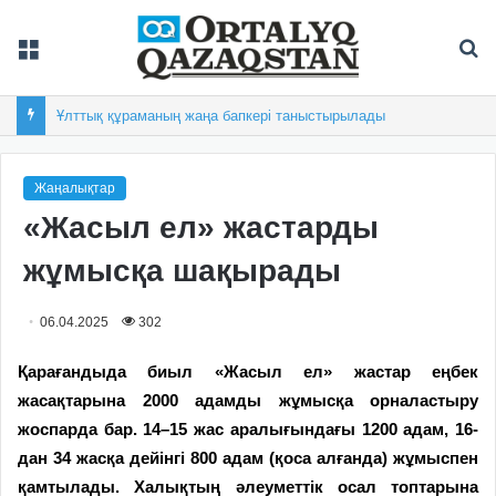
Мәзір
Із
Ұлттық құраманың жаңа бапкері таныстырылады
Жаңалықтар
«Жасыл ел» жастарды
жұмысқа шақырады
06.04.2025
302
Қарағандыда биыл «Жасыл ел» жастар еңбек
жасақтарына 2000 адамды жұмысқа орналастыру
жоспарда бар. 14–15 жас аралығындағы 1200 адам, 16-
дан 34 жасқа дейінгі 800 адам (қоса алғанда) жұмыспен
қамтылады. Халықтың әлеуметтік осал топтарына