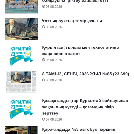
байқауына іріктеу сайысы өтті
08.08.2026
Ұлттық рухтың темірқазығы
08.08.2026
Құрылтай: ғылым мен технологияға
жаңа серпін қажет
08.08.2026
8 ТАМЫЗ, СЕНБІ, 2026 ЖЫЛ №85 (23 699)
08.08.2026
Қазақстандықтар Құрылтай сайлауынан
жақсылық күтеді – қоғамдық пікір
зерттеуі
07.08.2026
Қарағандыда №3 автобус паркінің