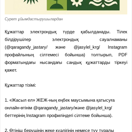
Сурет ұйымдастырушылардан
Құжаттар электрондық түрде қабылданады. Тілек
білдірушілер электрондық сауалнаманы
(@
qaragandy_jastary/
және @
jasylel_krg/
Instagram
профайлының сілтемесі бойынша) толтырып, PDF
форматындағы нысандағы сандық құжаттарды тіркеуі
қажет.
Құжаттар тізімі:
1. «Жасыл ел» ЖЕЖ-ның еңбек маусымына қатысуға
онлайн-өтінім @
qaragandy_jastary/
және @
jasylel_krg/
беттерінің Instagram профиліндегі сілтеме бойынша).
2. Өтініш берушінің жеке куәлігінің немесе туу туралы