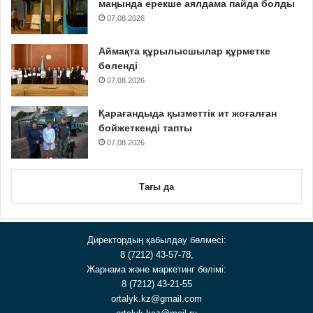
маңында ерекше аялдама пайда болды
07.08.2026
Аймақта құрылысшылар құрметке
бөленді
07.08.2026
Қарағандыда қызметтік ит жоғалған
бойжеткенді тапты
07.08.2026
Тағы да
Директордың қабылдау бөлмесі:
8 (7212) 43-57-78,
Жарнама және маркетинг бөлімі:
8 (7212) 43-21-55
ortalyk.kz@gmail.com