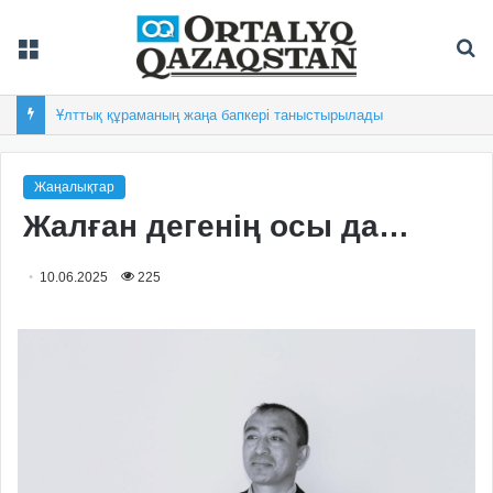
Мәзір
Із
Ұлттық құраманың жаңа бапкері таныстырылады
Жаңалықтар
Жалған дегенің осы да…
10.06.2025
225