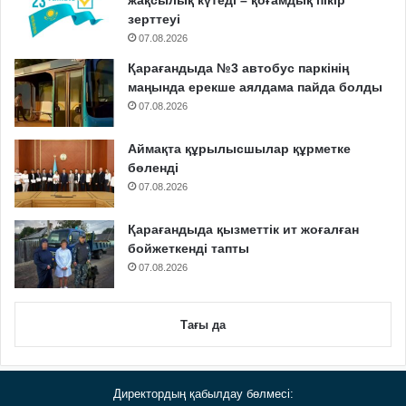
жақсылық күтеді – қоғамдық пікір
зерттеуі
07.08.2026
Қарағандыда №3 автобус паркінің
маңында ерекше аялдама пайда болды
07.08.2026
Аймақта құрылысшылар құрметке
бөленді
07.08.2026
Қарағандыда қызметтік ит жоғалған
бойжеткенді тапты
07.08.2026
Тағы да
Директордың қабылдау бөлмесі: