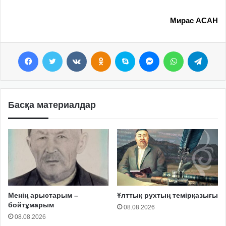
Мирас АСАН
Facebook
Twitter
VKontakte
Odnoklassniki
Skype
Messenger
WhatsApp
Telegram
Басқа материалдар
Менің арыстарым –
Ұлттық рухтың темірқазығы
бойтұмарым
08.08.2026
08.08.2026