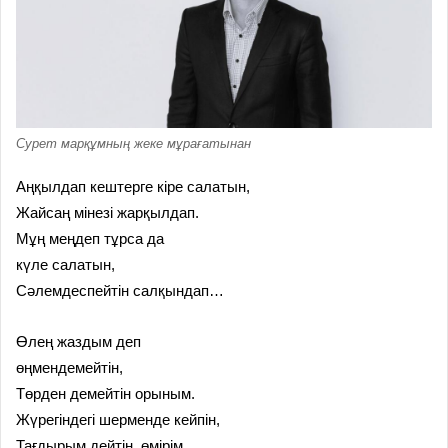
Сурет марқұмның жеке мұрағатынан
Аңқылдап кештерге кіре
салатын,
Жайсаң мінезі жарқылдап.
Мұң меңдеп тұрса да
күле салатын,
Сәлемдеспейтін салқындап…
Өлең жаздым деп
өңмендемейтін,
Төрден демейтін орыным.
Жүрегіндегі шерменде кейпін,
Тағдырым дейтін, өмірім.