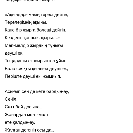
«Ақындарымның төресі дейтін,
Төрелерімнің ақыны.
Қане бір жырға бөлеші дейтін,
Кездесіп қаппыз ақыры…»
Мөп-мөлдір жырдың тұнығы
деуші ек,
Тыңдаушы ек жырын кіл ұйып.
Бала сияқты қылығы деуші ек,
Періште деуші ек, жымиып.
Асығып сен де кете бардың-ау,
Сейіл,
Сәттібай досыңа…
Жанардан мөлт-мөлт
ете қалдың-ау,
Жалған дегенің осы да…