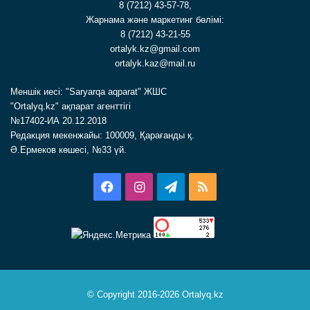
8 (7212) 43-57-78,
Жарнама және маркетинг бөлімі:
8 (7212) 43-21-55
ortalyk.kz@gmail.com
ortalyk.kaz@mail.ru
Меншік иесі: "Saryarqa aqparat" ЖШС
"Ortalyq.kz" ақпарат агенттігі
№17402-ИА 20.12.2018
Редакция мекенжайы: 100009, Қарағанды қ.
Ә.Ермеков көшесі, №33 үй.
Facebook
Instagram
Telegram
RSS
© Copyright 2016-2026 Ortalyq.kz