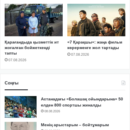
Қарағандыда қызметтік ит
«7 Қарақшы»: жаңа фильм
жоғалған бойжеткенді
көрерменге жол тартады
тапты
07.08.2026
07.08.2026
Соңғы
Астанадағы «Болашақ ойындарына» 50
елден 800 спортшы жиналды
08.08.2026
Менің арыстарым – бойтұмарым