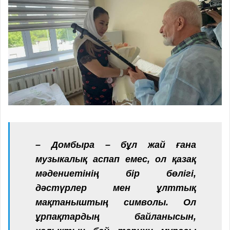
– Домбыра – бұл жай ғана
музыкалық аспап емес, ол қазақ
мәдениетінің бір бөлігі,
дәстүрлер мен ұлттық
мақтаныштың символы. Ол
ұрпақтардың байланысын,