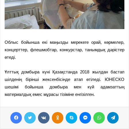
Облыс бойынша екі маңызды мерекеге орай, көрмелер,
концерттер, флешмобтар, конкурстар, танымдық дәрістер
өтеді.
Ұлттық домбыра күні Қазақстанда 2018 жылдан бастап
шілденің бірінші жексенбісінде атап өтіледі. ЮНЕСКО
шешімі бойынша домбыра мен күй адамзаттың
материалдық емес мұрасы тізіміне енгізілген.
Facebook
Twitter
VKontakte
Odnoklassniki
Skype
Messenger
WhatsApp
Telegram