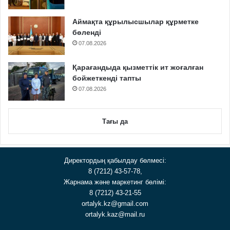
Аймақта құрылысшылар құрметке
бөленді
07.08.2026
Қарағандыда қызметтік ит жоғалған
бойжеткенді тапты
07.08.2026
Тағы да
Директордың қабылдау бөлмесі:
8 (7212) 43-57-78,
Жарнама және маркетинг бөлімі:
8 (7212) 43-21-55
ortalyk.kz@gmail.com
ortalyk.kaz@mail.ru