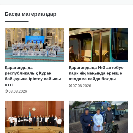
Басқа материалдар
Қарағандыда
Қарағандыда №3 автобус
республикалық Құран
паркінің маңында ерекше
байқауына іріктеу сайысы
аялдама пайда болды
өтті
07.08.2026
08.08.2026