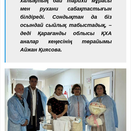
халықтың бай тарихи мұрасы
мен рухани сабақтастығын
білдіреді. Сондықтан да біз
осындай сыйлық табыстадық, –
деді Қарағанды облысы ҚХА
аналар кеңесінің төрайымы
Айжан Қиясова.