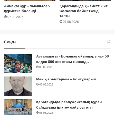
Аймақта құрылысшылар
Қарағандыда қызметтік ит
құрметке бөленді
жоғалған бойжеткенді
тапты
07.08.2026
07.08.2026
Соңғы
Астанадағы «Болашақ ойындарына» 50
елден 800 спортшы жиналды
08.08.2026
Менің арыстарым – бойтұмарым
08.08.2026
Қарағандыда республикалық Құран
байқауына іріктеу сайысы өтті
08.08.2026