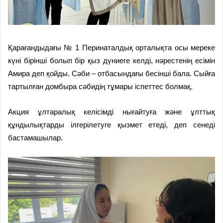
Қарағандыдағы № 1 Перинаталдық орталықта осы мереке
күні бірінші болып бір қыз дүниеге келді, нәрестенің есімін
Амира деп қойды. Сәби – отбасындағы бесінші бала. Сыйға
тартылған домбыра сәбидің тұмары іспеттес болмақ.
Акция ұлтаралық келісімді нығайтуға және ұлттық
құндылықтарды ілгерілетуге қызмет етеді, деп сенеді
бастамашылар.