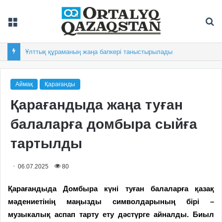
Мәзір
Із
Ұлттық құраманың жаңа бапкері таныстырылады
Аймақ
Қарағанды
Қарағандыда жаңа туған
балаларға домбыра сыйға
тартылды
06.07.2025
80
Қарағандыда Домбыра күні туған балаларға қазақ
мәдениетінің маңызды символдарының бірі –
музыкалық аспап тарту ету дәстүрге айналды. Биыл