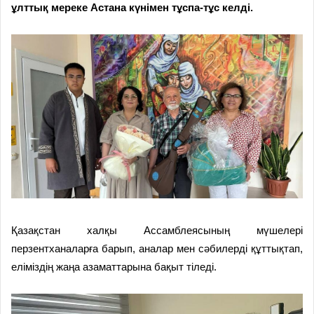
ұлттық мереке Астана күнімен тұспа-тұс келді.
Қазақстан халқы Ассамблеясының мүшелері
перзентханаларға барып, аналар мен сәбилерді құттықтап,
еліміздің жаңа азаматтарына бақыт тіледі.