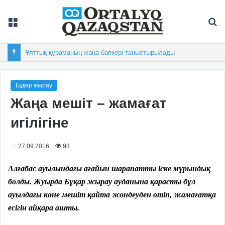
Мәзір
Із
Ұлттық құраманың жаңа бапкері таныстырылады
Бұқар жырау
Жаңа мешіт – жамағат
игілігіне
27.09.2016
93
Алғабас ауылындағы ағайын шарапатты іске мұрындық
болды. Жуырда Бұқар жырау ауданына қарасты бұл
ауылдағы көне мешіт қайта жөндеуден өтіп, жамағатқа
есігін айқара ашты.