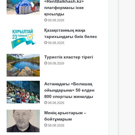
«RentBalkhash.kz»
платформасы іске
қосылды
09.08.2026
Қазақстанның жаңа
тарихындағы биік белес
09.08.2026
Туристік кластер тірегі
09.08.2026
Астанадағы «Болашақ
ойындарына» 50 елден
800 спортшы жиналды
08.08.2026
Менің арыстарым –
бойтұмарым
08.08.2026