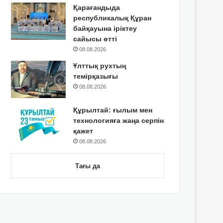
Қарағандыда
республикалық Құран
байқауына іріктеу
сайысы өтті
08.08.2026
Ұлттық рухтың
темірқазығы
08.08.2026
Құрылтай: ғылым мен
технологияға жаңа серпін
қажет
08.08.2026
Тағы да