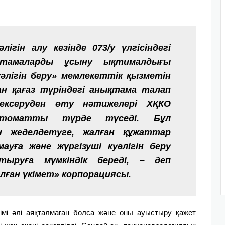
лігін алу кезінде 073/у үлгісіндегі
қтамаларды ұсыну ықтималдығы
уәлігін беру» мемлекеттік қызметін
н қағаз түріндегі анықтама талап
тексеруден өту нәтижелері ХҚКО
втоматты түрде түседі. Бұл
ін жеделдетуге, жалған құжаттар
уға және жүргізуші куәлігін беру
тыруға мүмкіндік береді, – деп
лған үкімет» корпорациясы.
ерзімі әлі аяқталмаған болса және оны ауыстыру қажет