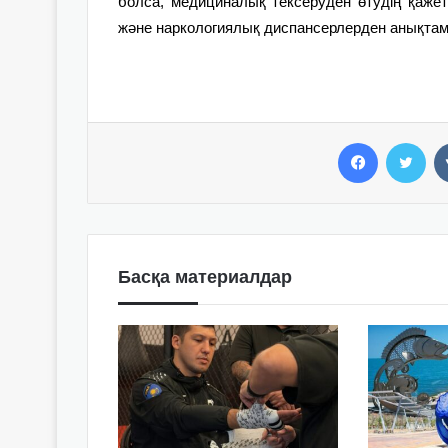
болса, медициналық тексеруден өтудің қажеті
және наркологиялық диспансерлерден анықтама
Facebook
Twitter
Басқа материалдар