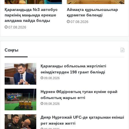
Қарағандыда №3 автобус
Аймақта құрылысшылар
паркінің маңында ерекше
құрметке бөленді
аялдама пайда болды
07.08.2026
07.08.2026
Соңғы
Қарағанды облысына жергілікті
әкімдіктерден 198 грант бөлінді
09.08.2026
Нұркен Әбдіровтың туған күніне орай
облыстық жарыс өтті
09.08.2026
Дияр Нұрғожай UFC-де қатарынан екінші
рет жеңіске жетті