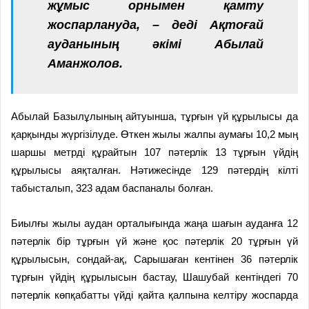
жұмыс орнымен қамту
жоспарлануда, – деді Ақтоғай
ауданының әкімі Абылай
Аманжолов.
Абылай Базылұлының айтуынша, тұрғын үй құрылысы да
қарқынды жүргізілуде. Өткен жылы жалпы аумағы 10,2 мың
шаршы метрді құрайтын 107 пәтерлік 13 тұрғын үйдің
құрылысы аяқталған. Нәтижесінде 129 пәтердің кілті
табысталып, 323 адам баспаналы болған.
Биылғы жылы аудан орталығында жаңа шағын ауданға 12
пәтерлік бір тұрғын үй және қос пәтерлік 20 тұрғын үй
құрылысын, сондай-ақ, Сарышаған кентінен 36 пәтерлік
тұрғын үйдің құрылысын бастау, Шашубай кентіндегі 70
пәтерлік көпқабатты үйді қайта қалпына келтіру жоспарда