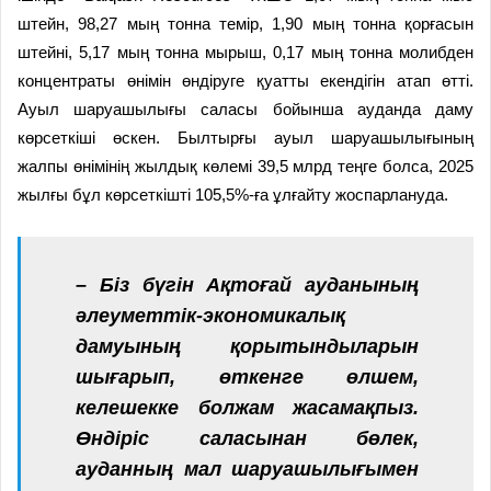
штейн, 98,27 мың тонна темір, 1,90 мың тонна қорғасын
штейні, 5,17 мың тонна мырыш, 0,17 мың тонна молибден
концентраты өнімін өндіруге қуатты екендігін атап өтті.
Ауыл шаруашылығы саласы бойынша ауданда даму
көрсеткіші өскен. Былтырғы ауыл шаруашылығының
жалпы өнімінің жылдық көлемі 39,5 млрд теңге болса, 2025
жылғы бұл көрсеткішті 105,5%-ға ұлғайту жоспарлануда.
– Біз бүгін Ақтоғай ауданының
әлеуметтік-экономикалық
дамуының қорытындыларын
шығарып, өткенге өлшем,
келешекке болжам жасамақпыз.
Өндіріс саласынан бөлек,
ауданның мал шаруашылығымен