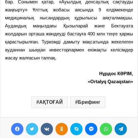
бар. Сонымен қатар, «Ауылдық денсаулық сақтауды
жаңғырту» Ұлттық жобасы аясында 9 елдімекенде
медициналық нысандардың құрылысы аяқталмақшы.
Аудандық маңыздағы Қызыларай және Бектауата
жолдарын орташа жөндеуді бастауға 400 млн теңге қаржы
қарастырылған. Туризмді дамыту мақсатында жекелеген
ауданнан шыққан инвесторлармен екіжақты келісімдер
жасау жалғасын таппақ.
Нұрдос КӘРІМ,
«Ortalyq Qazaqstan»
АҚТОҒАЙ
Брифинг
Facebook
Twitter
VKontakte
Odnoklassniki
Skype
Messenger
WhatsApp
Telegram