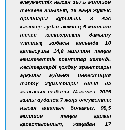
әлеуметтік нысан 157,5 миллион
теңгеге ашылып, 16 жаңа жұмыс
орындары құрылды. 8 жас
кәсіпкер аудан әкімінің 5 миллион
теңге кәсіпкерлікті дамыту
ұлттық жобасы аясында 10
қатысушы 14,8 миллион теңге
мемлекеттік гранттар иеленді.
Кәсіпкерлерді қолдау гранттары
арқылы ауданға инвестиция
тарту жұмыстары биыл да
жалғасын табады. Мәселен, 2025
жылы ауданда 7 жаңа әлеуметтік
нысан ашатын боламыз. 98,5
миллион теңге қаржы
қарастырылып, жаңадан 17