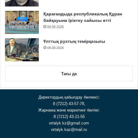
Қарағандыда республикалық Құран
байқауына іріктеу сайысы өтті
08.08.2026
Ұлттық рухтың темірқазығы
08.08.2026
Тағы да
Директордың қабылдау бөлмесі:
8 (7212) 43-57-78,
Жарнама және маркетинг бөлімі:
8 (7212) 43-21-55
ortalyk.kz@gmail.com
ortalyk.kaz@mail.ru