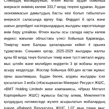
Спикердің мәлімдеуінше, өткен жылы аудан бойынша
өнеркәсіп өнімінің көлемі 333,7 млрд теңгені құраған. Аудан
экономикасын дамытудың басты көзі болып табылатын
өнеркәсіп саласында өрлеу бар. Өңірдегі 6 орта және
шағын деңгейдегі кәсіпорындардың жылдағы көрсеткішінде
өнім беру ұлғайған. Өткен жылы осы салада нақты көлем
индексі жағынан облыстағы үлесі бойынша Қарағанды,
Теміртау және Балқаш қалаларынан кейінгі 4 орынға
тұрақтаған. Сонымен қатар, 2025-2029 жылдары жалпы
құны 60 млрд теңге болатын темір және түсті металл өңдеу,
мыс штейн және молибден өндіретін 3 ірі жобаны жүзеге
асыру көзделуде. Жоспар бойынша 600-ден астам жұмыс
орны ашылмақшы. Бұдан бөлек, алдағы жылдары іске
қосылатын 3 жоба («Каскырказган Минерал Ресурс» ЖШС,
«BMT Holding Limited» жеке компаниясы, «Ирказ Металл
Корпорейшн» ЖШС) жұмысы бастау алмақ. Мемлекеттік
қолдаудың нәтижесінде жүзеге асырылатын жобалардың
ішінде «Balqash Resources» ЖШС 1,07 мың тонна мыс