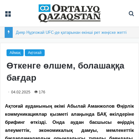
Мәзір
Із
Дияр Нұрғожай UFC-де қатарынан екінші рет жеңіске жетті
Аймақ
Ақтоғай
Өткенге өлшем, болашаққа
бағдар
04.02.2025
176
Ақтоғай ауданының әкімі Абылай Аманжолов Өңірлік
коммуникациялар қызметі алаңында БАҚ өкілдеріне
брифинг өткізді. Онда аудан басшысы өңірдің
әлеуметтік, экономикалық дамуы, мемлекеттік
бағдарламалардың орындалысы туралы баяндады.