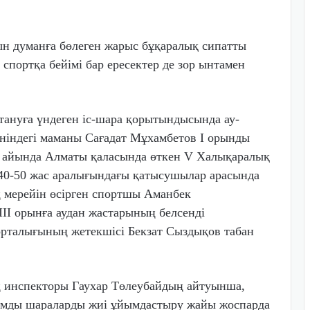
ын думанға бөлеген жарыс бұқа­ралық сипатты
 спортқа бейімі бар ересектер де зор ынтамен
ануға үн­деген іс-шара қо­ры­тындысында ау­
жөніндегі маманы Сағадат Мұxамбетов І орынды
ір айында Алматы қаласында өткен V Халықаралық
 40-50 жас аралығындағы қатысушылар арасында
ің мерейін өсірген спортшы Аманбек
III орынға аудан жастарының белсенді
орталығының жетекшісі Бекзат Сыздықов табан
ң инспекторы Гаухар Төлеубайдың айтуынша,
тымды шараларды жиі ұй­ымдастыру жайы жоспарда