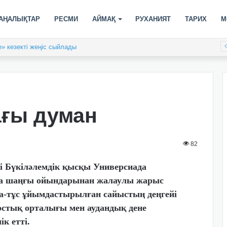
АҢАЛЫҚТАР
РЕСМИ
АЙМАҚ
РУХАНИЯТ
ТАРИХ
М
» кезекті жеңіс сыйлады
ағы думан
82
 Бүкіләлемдік қысқы Универсиада
да шаңғы ойындарынан жалаулы жарыс
спа-тұс ұйымдастырылған сайыстың деңгейі
рстық орталығы мен аудандық дене
к етті.