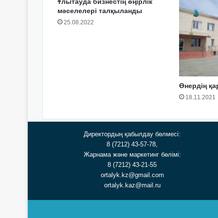
Ұлытауда бизнестің өңірлік
мәселелері талқыланды
25.08.2022
Өнердің қ
18.11.2021
Директордың қабылдау бөлмесі:
8 (7212) 43-57-78,
Жарнама және маркетинг бөлімі:
8 (7212) 43-21-55
ortalyk.kz@gmail.com
ortalyk.kaz@mail.ru