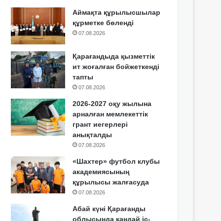
Аймақта құрылысшылар
құрметке бөленді
07.08.2026
Қарағандыда қызметтік
ит жоғалған бойжеткенді
тапты
07.08.2026
2026-2027 оқу жылына
арналған мемлекеттік
грант иегерлері
анықталды
07.08.2026
«Шахтер» футбол клубы
академиясының
құрылысы жалғасуда
07.08.2026
Абай күні Қарағанды
облысында қандай іс-