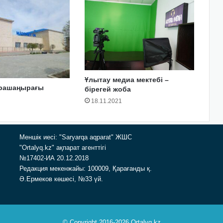
Ұлытау медиа мектебі –
арашаңырағы
бірегей жоба
18.11.2021
Меншік иесі: "Saryarqa aqparat" ЖШС
"Ortalyq.kz" ақпарат агенттігі
№17402-ИА 20.12.2018
Редакция мекенжайы: 100009, Қарағанды қ.
Ә.Ермеков көшесі, №33 үй.
© Copyright 2016-2026 Ortalyq.kz