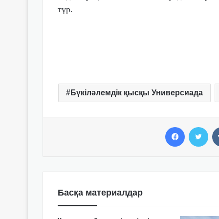
тұр.
Бүкіләлемдік қысқы Универсиада
Facebook
Twitter
Басқа материалдар