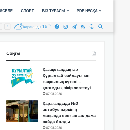
ӘСЕЛЕ
СПОРТ
БІЗ ТУРАЛЫ
PDF НҰСҚА
℃
16
Facebook
Instagram
Telegram
RSS
Switch
Іздеу
Қарағанды
skin
Соңғы
Қазақстандықтар
Құрылтай сайлауынан
жақсылық күтеді –
қоғамдық пікір зерттеуі
07.08.2026
Қарағандыда №3
автобус паркінің
маңында ерекше аялдама
пайда болды
07.08.2026