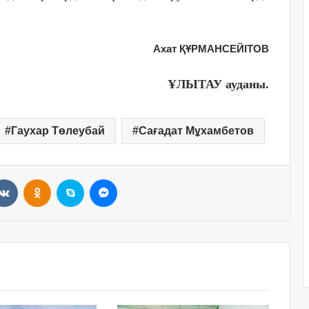
Ахат ҚҰРМАНСЕЙІТОВ
ҰЛЫТАУ ауданы.
Гаухар Төлеубай
Сағадат Мұxамбетов
VKontakte
Odnoklassniki
Skype
Messenger