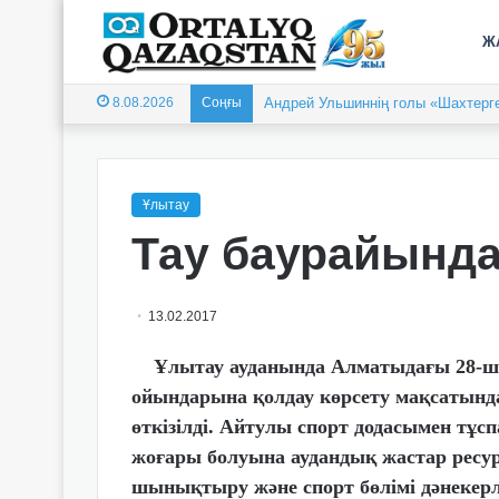
Ж
8.08.2026
Соңғы
Андрей Ульшиннің голы «Шахтерге
Ұлытау
Тау баурайынд
13.02.2017
Ұлытау ауданында Алматыдағы 28-ші
ойындарына қолдау көрсету мақсатын
өткізілді. Айтулы спорт додасымен тұ
жоғары болуына аудандық жастар ресу
шынықтыру және спорт бөлімі дәнекерлі