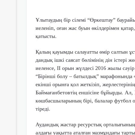
Ұлытаудың бір сілемі “Өркештау” бау­рай
иеленіп, оған жас буын өкілдерімен қатар,
қатысты.
Қалың қауымды салауатты өмір сал­тын ұст
дандық ішкі саясат бөлімінің дін істері 
иеленсе, II орын жүлдесі 2016 жылы сәу
“Бірінші болу – батылдық” марафонында
екінші орынға қол жеткізіп, жерлестерін
Баймағанбетовтің еншісіне бұйырды. Ал, 
көшбасшыларының бірі, балалар футбол 
тіреді.
Аудандық жастар ресурстық орта­лығыны
алдағы уақытта аталған маз­мұндағы тар