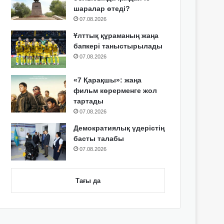
шаралар өтеді?
07.08.2026
Ұлттық құраманың жаңа
бапкері таныстырылады
07.08.2026
«7 Қарақшы»: жаңа
фильм көрерменге жол
тартады
07.08.2026
Демократиялық үдерістің
басты талабы
07.08.2026
Тағы да