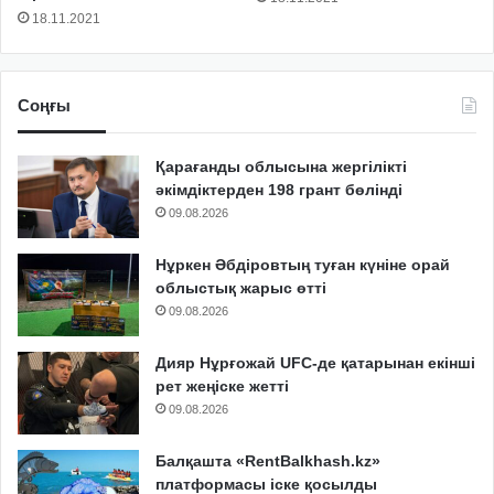
18.11.2021
Соңғы
Қарағанды облысына жергілікті
әкімдіктерден 198 грант бөлінді
09.08.2026
Нұркен Әбдіровтың туған күніне орай
облыстық жарыс өтті
09.08.2026
Дияр Нұрғожай UFC-де қатарынан екінші
рет жеңіске жетті
09.08.2026
Балқашта «RentBalkhash.kz»
платформасы іске қосылды