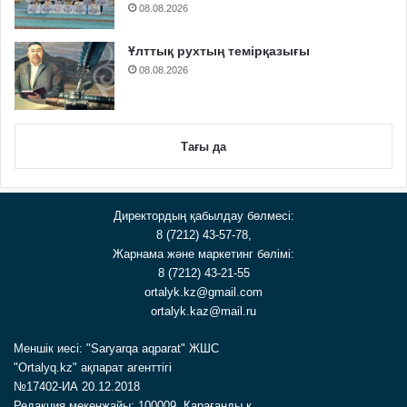
08.08.2026
Ұлттық рухтың темірқазығы
08.08.2026
Тағы да
Директордың қабылдау бөлмесі:
8 (7212) 43-57-78,
Жарнама және маркетинг бөлімі:
8 (7212) 43-21-55
ortalyk.kz@gmail.com
ortalyk.kaz@mail.ru
Меншік иесі: "Saryarqa aqparat" ЖШС
"Ortalyq.kz" ақпарат агенттігі
№17402-ИА 20.12.2018
Редакция мекенжайы: 100009, Қарағанды қ.