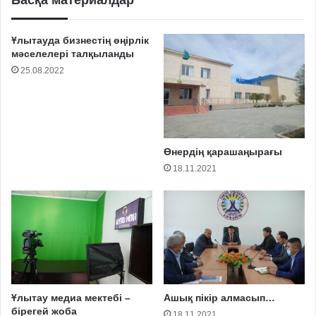
Ұлытауда бизнестің өңірлік
мәселелері талқыланды
25.08.2022
Өнердің қарашаңырағы
18.11.2021
Ұлытау медиа мектебі –
Ашық пікір алмасып…
бірегей жоба
18.11.2021