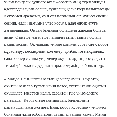
үнемі пайдалы дүниеге әуес жасөспірімнің түрлі зиянды
әдеттерден аулақ
болып, тұлғалық қасиеттері қалыптасады.
Қоғаммен араласып, өзін сол қоғамның бір мүшесі екенін
сезініп, елдің дамуына үлес қосуға, адал еңбек етуге
дағдыланады. Ондай баланың болашағы жарқын болары
анық. Өзіне де, өзгеге де пайдалы атпал азамат болып
қалыптасады. Оқушылар үйінде құммен сурет салу, робот
құрастыру, кескіндеме, қол өнер, дойбы, тоғызқұмалақ,
сәндік өнер сынды үйірмелер оқушылардың бос уақытын
тиімді ұйымдастыруда таптырмас мүмкіндік болып тұр.
– Мұнда 1 сыныптан бастап қабылдаймыз. Таңертең
оқитын балалар түстен кейін келсе, түстен кейін оқитын
оқушылар таңертең келіп, сабақтан тыс үйірмелерге
қатысады. Көріп отырғаныңыздай, балалардың
қызығушылығы жоғары. Енді, робот құрастыру үйірмесі
бойынша жаңа роботтарды сатып алуымыз қажет. Мына