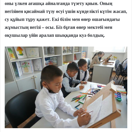
оны үлкен ағашқа айналғанда түзету қиын. Оның
негізінен қисаймай түзу өсуі үшін күнделікті күтім жасап,
су құйып тұру қажет. Екі білім мен өнер ошағындағы
жұмыстың негізі – осы. Біз бұған өнер мектебі мен
оқушылар үйін аралап шыққанда куә болдық.