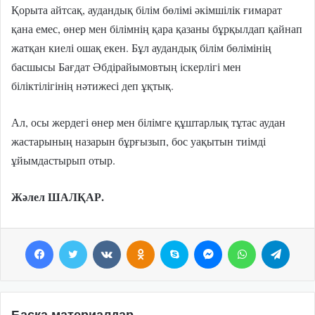
Қорыта айтсақ, аудандық білім бөлімі әкімшілік ғимарат
қана емес, өнер мен білімнің қара қазаны бұрқылдап қайнап
жатқан киелі ошақ екен. Бұл аудандық білім бөлімінің
басшысы Бағдат Әбдірайымовтың іскерлігі мен
біліктілігінің нәтижесі деп ұқтық.
Ал, осы жердегі өнер мен білімге құштарлық тұтас аудан
жастарының назарын бұрғызып, бос уақытын тиімді
ұйымдастырып отыр.
Жәлел ШАЛҚАР.
Facebook
Twitter
VKontakte
Odnoklassniki
Skype
Messenger
WhatsApp
Telegram
Басқа материалдар