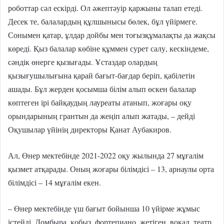
роботтар сәл ескірді. Ол әжептәуір қаржыны талап етеді.
Десек те, балалардың құлшынысы бөлек, бұл үйірмеге.
Сонымен қатар, ұлдар дойбы мен тоғызқұмалақты да жақсы
көреді. Қыз балалар көбіне құммен сурет салу, кескіндеме,
сәндік өнерге қызығады. Ұстаздар олардың
қызығушылығына қарай бағыт-бағдар беріп, қабілетін
ашады. Бұл жерден қосымша білім алып өскен балалар
көптеген ірі байқаудың лауреаты атанып, жоғары оқу
орындарының грантын да жеңіп алып жатады, – дейді
Оқушылар үйінің директоры Қанат Аубакиров.
Ал, Өнер мектебінде 2021-2022 оқу жылында 27 мұғалім
қызмет атқарады. Оның жоғары білімдісі – 13, арнаулы орта
білім­дісі – 14 мұғалім екен.
– Өнер мектебінде үш бағыт бойынша 10 үйірме жұмыс
істейді. Домбыра, қобыз, фортепиано, жетіген, вокал, театр