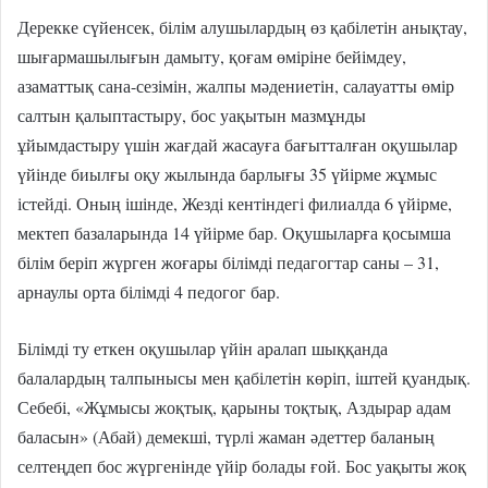
Дерекке сүйенсек, білім алушылардың өз қабілетін анықтау,
шығармашылығын дамыту, қоғам өміріне бейімдеу,
азаматтық сана-сезімін, жалпы мәдениетін, салауатты өмір
салтын қалыптастыру, бос уақытын мазмұнды
ұйымдастыру үшін жағдай жасауға бағытталған оқушылар
үйінде биылғы оқу жылында барлығы 35 үйірме жұмыс
істейді. Оның ішінде, Жезді кентіндегі филиалда 6 үйірме,
мектеп базаларында 14 үйірме бар. Оқушыларға қосымша
білім беріп жүрген жоғары білімді педагогтар саны – 31,
арнаулы орта білімді 4 педогог бар.
Б
ілімді ту еткен оқушылар үйін аралап шыққанда
балалардың талпынысы мен қабілетін көріп, іштей қуандық.
Себебі, «Жұмысы жоқтық, қарыны тоқтық, Аздырар адам
баласын» (Абай) демекші, түрлі жаман әдеттер баланың
селтеңдеп бос жүргенінде үйір болады ғой. Бос уақыты жоқ