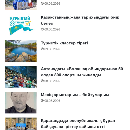
09.08.2026
Қазақстанның жаңа тарихындағы биік
белес
09.08.2026
Туристік кластер тірегі
09.08.2026
Астанадағы «Болашақ ойындарына» 50
елден 800 спортшы жиналды
08.08.2026
Менің арыстарым – бойтұмарым
08.08.2026
Қарағандыда республикалық Құран
байқауына іріктеу сайысы өтті