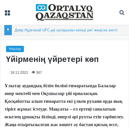
Мәзір
Із
Дияр Нұрғожай UFC-де қатарынан екінші рет жеңіске жетті
Ұлытау
Үйірменің үйретері көп
18.11.2021
367
Ұлытау аудандық білім бөлімі ғимаратында Балалар
өнер мектебі мен Оқушылар үйі орналасқан.
Қосқабатты алып ғимаратта екі үлкен рухани орда иық
тірісе жұмыс істеуде. Мақсаты – ел ертеңі саналатын
өскелең ұрпақты білімді, өнерлі әрі рухты етіп тәрбиелеу.
Жаңа отырғызылған жас көшет әу бастан қисық өссе,