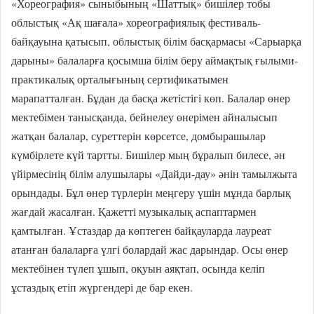
«Хореография» сыныбының «Шаттық» бишілер тобы
облыстық «Ақ шағала» хореографиялық фестиваль-
байқауына қатысып, облыстық білім басқармасы «Сарыарқа
дарыны» балаларға қосымша білім беру аймақтық ғылыми-
практикалық орталығының сертификатымен
марапатталған. Бұдан да басқа жетістігі көп. Балалар өнер
мектебімен танысқанда, бейнелеу өнерімен айналысып
жатқан балалар, суреттерін көрсетсе, домбырашылар
күмбірлете күй тартты. Бишілер мың бұралып билесе, ән
үйірмесінің білім алушылары «Дайди-дау» әнін тамылжыта
орындады. Бұл өнер түрлерін меңгеру үшін мұнда барлық
жағдай жасалған. Қажетті музыкалық аспаптармен
қамтылған. Ұстаздар да көптеген байқауларда лауреат
атанған балаларға үлгі болардай жас дарындар. Осы өнер
мектебінен түлеп ұшып, оқуын аяқтап, осында келіп
ұстаздық етіп жүргендері де бар екен.