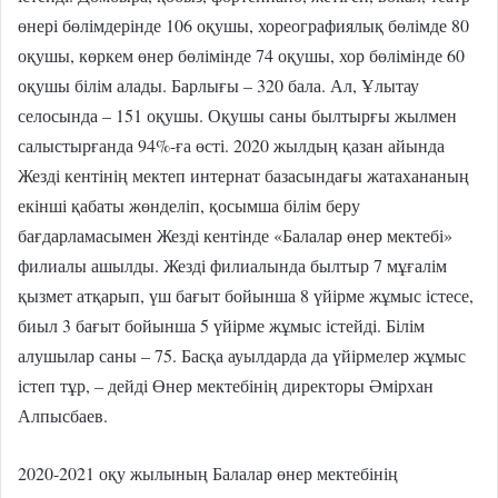
өнері бөлімдерінде 106 оқушы, хореографиялық бөлімде 80
оқушы, көркем өнер бөлімінде 74 оқушы, хор бөлімінде 60
оқушы білім алады. Барлығы – 320 бала. Ал, Ұлытау
селосында – 151 оқушы. Оқушы саны былтырғы жылмен
салыстырғанда 94%-ға өсті. 2020 жылдың қазан айында
Жезді кентінің мектеп интернат базасындағы жатахананың
екінші қабаты жөнделіп, қосымша білім беру
бағдарламасымен Жезді кентінде «Балалар өнер мектебі»
филиалы ашылды. Жезді филиалында былтыр 7 мұғалім
қызмет атқарып, үш бағыт бойынша 8 үйірме жұмыс істесе,
биыл 3 бағыт бойынша 5 үйірме жұмыс істейді. Білім
алушылар саны – 75. Басқа ауылдарда да үйірмелер жұмыс
істеп тұр, – дейді Өнер мектебінің директоры Әмірхан
Алпысбаев.
2020-2021 оқу жылының Балалар өнер мектебінің