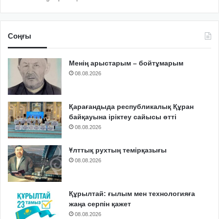
Соңғы
Менің арыстарым – бойтұмарым
08.08.2026
Қарағандыда республикалық Құран
байқауына іріктеу сайысы өтті
08.08.2026
Ұлттық рухтың темірқазығы
08.08.2026
Құрылтай: ғылым мен технологияға
жаңа серпін қажет
08.08.2026