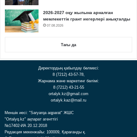
2026-2027 оқу жылына арналған
мемлекеттік грант иегерлері анықталды
07.08.2026
Тағы да
Директордың қабылдау бөлмесі:
8 (7212) 43-57-78,
Жарнама және маркетинг бөлімі:
8 (7212) 43-21-55
ortalyk.kz@gmail.com
ortalyk.kaz@mail.ru
Меншік иесі: "Saryarqa aqparat" ЖШС
"Ortalyq.kz" ақпарат агенттігі
№17402-ИА 20.12.2018
Редакция мекенжайы: 100009, Қарағанды қ.