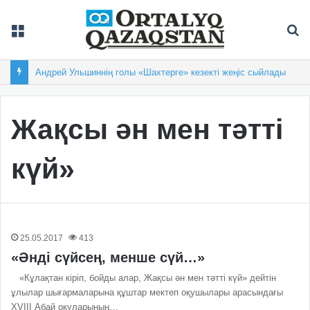
Мәзір
Із
Андрей Ульшиннің голы «Шахтерге» кезекті жеңіс сыйлады
Жақсы ән мен тәтті
күй»
25.05.2017
413
«Әнді сүйсең, менше сүй…»
«Кұлақтан кіріп, бойды алар, Жақсы ән мен тәтті күй» дейтін
ұлылар шығармаларына құштар мектеп оқушылары арасындағы
XVIII Абай оқуларының…