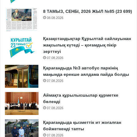
8 ТАМЫЗ, СЕНБІ, 2026 ЖЫЛ №85 (23 699)
08.08.2026
Қазақстандықтар Құрылтай сайлауынан
жақсылық күтеді – қоғамдық пікір
зерттеуі
07.08.2026
Қарағандыда №3 автобус паркінің
маңында ерекше аялдама пайда болды
07.08.2026
Аймақта құрылысшылар құрметке
бөленді
07.08.2026
Қарағандыда қызметтік ит жоғалған
бойжеткенді тапты
07.08.2026