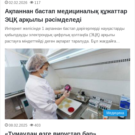
02.02.2026
117
Ақпаннан бастап медициналық құжаттар
ЭЦҚ арқылы рәсімделеді
Интернет желісінде 1 ақпаннан бастап дәрігерлерді науқастарды
қабылдауды электрондық цифрлық қолтаңба (ЭЦҚ) арқылы
растауға міндеттейді деген ақпарат таралуда. Бұл жағдайға…
Медицина
08.02.2025
403
«Тұмаудан өзге вирустар бар»