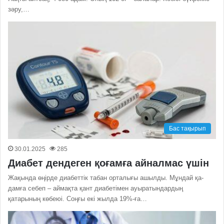
зәру,…
Бас тақырып
30.01.2025
285
Диабет дендеген қоғамға айналмас үшін
Жақында өңірде диабеттік табан орталығы ашылды. Мұндай қа­
дамға себеп – аймақта қант диабетімен ауыратындардың
қатарының көбеюі. Соңғы екі жылда 19%-ға…