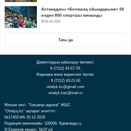
Астанадағы «Болашақ ойындарына» 50
елден 800 спортшы жиналды
08.08.2026
Тағы да
Директордың қабылдау бөлмесі:
8 (7212) 43-57-78,
Жарнама және маркетинг бөлімі:
8 (7212) 43-21-55
ortalyk.kz@gmail.com
ortalyk.kaz@mail.ru
Меншік иесі: "Saryarqa aqparat" ЖШС
"Ortalyq.kz" ақпарат агенттігі
№17402-ИА 20.12.2018
Редакция мекенжайы: 100009, Қарағанды қ.
Ә.Ермеков көшесі, №33 үй.