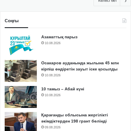
Келесі бет
Соңғы
Азаматтық парыз
10.08.2026
Осакаров ауданында жылына 45 млн
кірпіш өндіретін зауыт іске қосылды
10.08.2026
10 тамыз – Абай күні
10.08.2026
Қарағанды облысына жергілікті
әкімдіктерден 198 грант бөлінді
09.08.2026