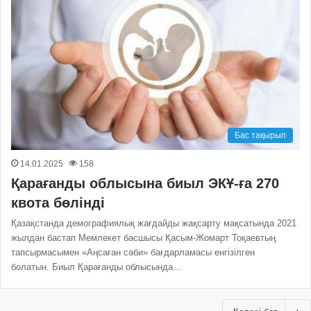
Бас тақырып
14.01.2025
158
Қарағанды облысына биыл ЭКҰ-ға 270
квота бөлінді
Қазақстанда демографиялық жағдайды жақсарту мақсатында 2021
жылдан бастап Мемлекет басшысы Қасым-Жомарт Тоқаевтың
тапсырмасымен «Аңсаған сәби» бағдарламасы енгізілген
болатын. Биыл Қарағанды облысында…