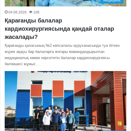
Медицина
04.06.2026
106
Қарағанды балалар
кардиохирургиясында қандай оталар
жасалады?
Қарағанды қаласының №2 көпсалалы ауруханасында туа біткен
жүрек ақауы бар балаларға жоғары мамандандырылған
медициналық көмек көрсететін балалар кардиохирургиясы
бөлімшесі жұмыс…