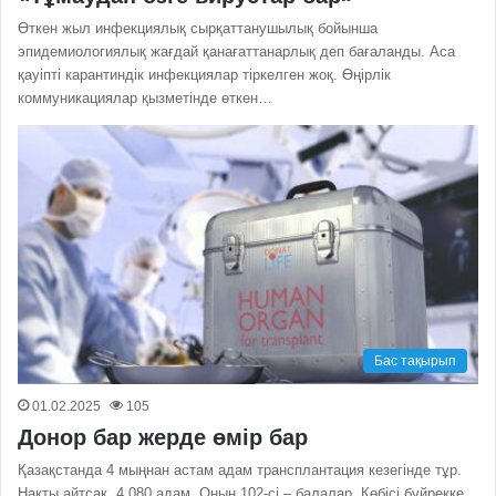
Өткен жыл инфекциялық сырқаттанушылық бойынша
эпидемиологиялық жағдай қанағаттанарлық деп бағаланды. Аса
қауіпті карантиндік инфекциялар тіркелген жоқ. Өңірлік
коммуникациялар қызметінде өткен…
Бас тақырып
01.02.2025
105
Донор бар жерде өмір бар
Қазақстанда 4 мыңнан астам адам трансплантация кезегінде тұр.
Нақты айтсақ, 4 080 адам. Оның 102-сі – балалар. Көбісі бүйрекке