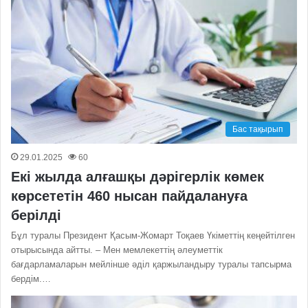
Бас тақырып
29.01.2025
60
Екі жылда алғашқы дәрігерлік көмек
көрсететін 460 нысан пайдалануға
берілді
Бұл туралы Президент Қасым-Жомарт Тоқаев Үкіметтің кеңейтілген
отырысында айтты. – Мен мемлекеттің әлеуметтік
бағдарламаларын мейлінше әділ қаржыландыру туралы тапсырма
бердім.…