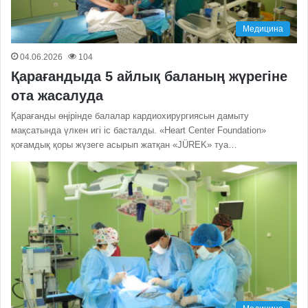
Медицина
04.06.2026
104
Қарағандыда 5 айлық баланың жүрегіне
ота жасалуда
Қарағанды өңірінде балалар кардиохирургиясын дамыту
мақсатында үлкен игі іс басталды. «Heart Center Foundation»
қоғамдық қоры жүзеге асырып жатқан «JÜREK» туа…