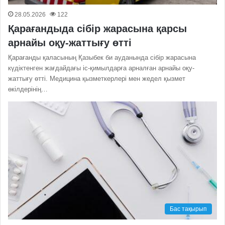
28.05.2026
122
Қарағандыда сібір жарасына қарсы
арнайы оқу-жаттығу өтті
Қарағанды қаласының Қазыбек би ауданында сібір жарасына
күдіктенген жағдайдағы іс-қимылдарға арналған арнайы оқу-
жаттығу өтті. Медицина қызметкерлері мен жедел қызмет
өкілдерінің…
Бас тақырып