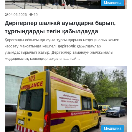
Медицина
04.06.2026
69
Дәрігерлер шалғай ауылдарға барып,
тұрғындарды тегін қабылдауда
Қарағанды облысында ауыл тұрғындарына медициналық көмек
көрсету мақсатында көшпелі дәрігерлік қабылдаулар
ұйымдастырылып жатыр. Дәрігерлер заманауи жылжымалы
медициналық кешендер арқылы шалғай…
Медицина