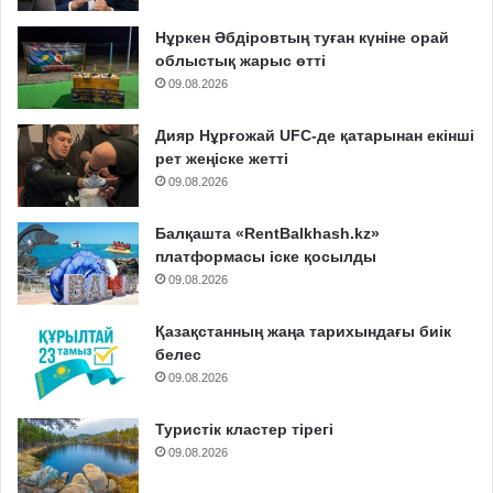
Нұркен Әбдіровтың туған күніне орай
облыстық жарыс өтті
09.08.2026
Дияр Нұрғожай UFC-де қатарынан екінші
рет жеңіске жетті
09.08.2026
Балқашта «RentBalkhash.kz»
платформасы іске қосылды
09.08.2026
Қазақстанның жаңа тарихындағы биік
белес
09.08.2026
Туристік кластер тірегі
09.08.2026