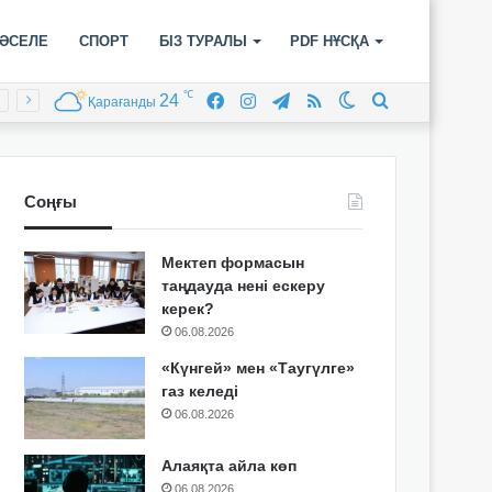
ӘСЕЛЕ
СПОРТ
БІЗ ТУРАЛЫ
PDF НҰСҚА
℃
24
Facebook
Instagram
Telegram
RSS
Switch
Іздеу
Қарағанды
skin
Соңғы
Мектеп формасын
таңдауда нені ескеру
керек?
06.08.2026
«Күнгей» мен «Таугүлге»
газ келеді
06.08.2026
Алаяқта айла көп
06.08.2026