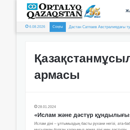
Ж
6.08.2026
Соңғы
Дастан Сатпаев Австралиядағы ту
Қазақстанмұсы
армасы
28.01.2024
«Ислам және дәстүр құндылығы
Ислам діні – ұлты­мыз­дың басты рухани негізі, ата-б
мұсылман болған халқымыз әркез діні мен дәстүрін