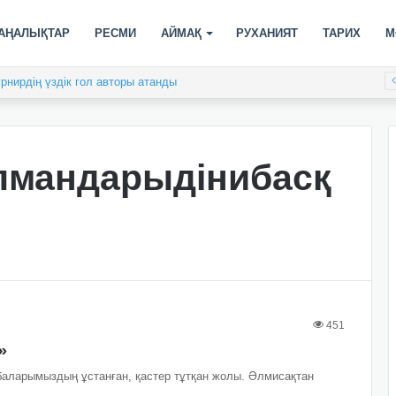
АҢАЛЫҚТАР
РЕСМИ
АЙМАҚ
РУХАНИЯТ
ТАРИХ
М
рнирдің үздік гол авторы атанды
лмандарыдінибасқ
451
»
аба­ларымыздың ұстанған, қас­тер тұтқан жолы. Әлмисақтан
…