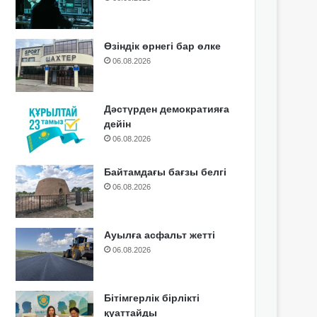
Өзіндік өрнегі бар өлке
06.08.2026
Дәстүрден демократияға
дейін
06.08.2026
Байтамдағы бағзы белгі
06.08.2026
Ауылға асфальт жетті
06.08.2026
Бітімгерлік бірлікті
қуаттайды