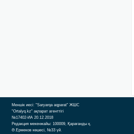
Меншік иесі: "Saryarqa aqparat" ЖШС
"Ortalyq.kz" ақпарат агенттігі
№17402-ИА 20.12.2018
Редакция мекенжайы: 100009, Қарағанды қ.
Ә.Ермеков көшесі, №33 үй.