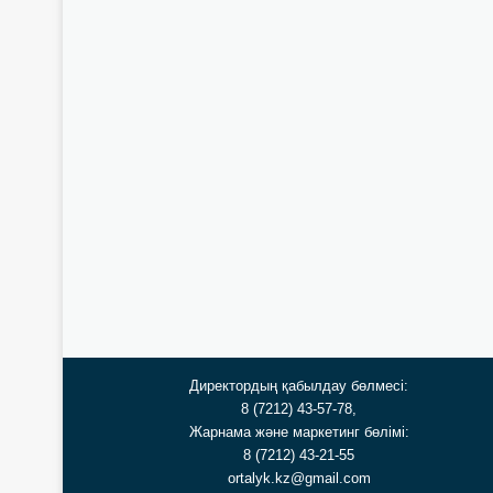
Директордың қабылдау бөлмесі:
8 (7212) 43-57-78,
Жарнама және маркетинг бөлімі:
8 (7212) 43-21-55
ortalyk.kz@gmail.com