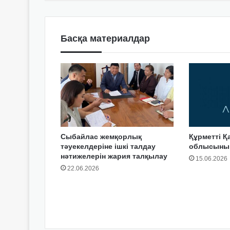
Басқа материалдар
Сыбайлас жемқорлық
Құрметті Қ
тәуекелдеріне ішкі талдау
облысының
нәтижелерін жария талқылау
15.06.2026
22.06.2026