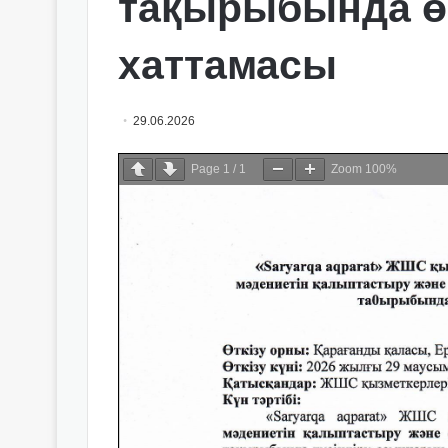
тақырыбында ө
хаттамасы
29.06.2026
Page
1
/
1
Zoom
100%