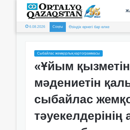
Ж
6.08.2026
Соңғы
Өзіндік өрнегі бар өлке
Сыбайлас жемқорлық картограммасы
«Ұйым қызметін
мәдениетін қал
сыбайлас жемқ
тәуекелдерінің