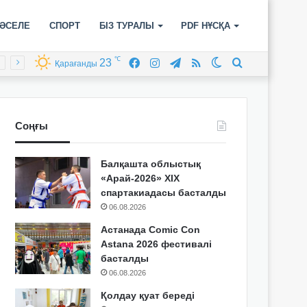
ӘСЕЛЕ
СПОРТ
БІЗ ТУРАЛЫ
PDF НҰСҚА
℃
23
Facebook
Instagram
Telegram
RSS
Switch
Іздеу
Қарағанды
skin
Соңғы
Балқашта облыстық
«Арай-2026» XIX
спартакиадасы басталды
06.08.2026
Астанада Comic Con
Astana 2026 фестивалі
басталды
06.08.2026
Қолдау қуат береді