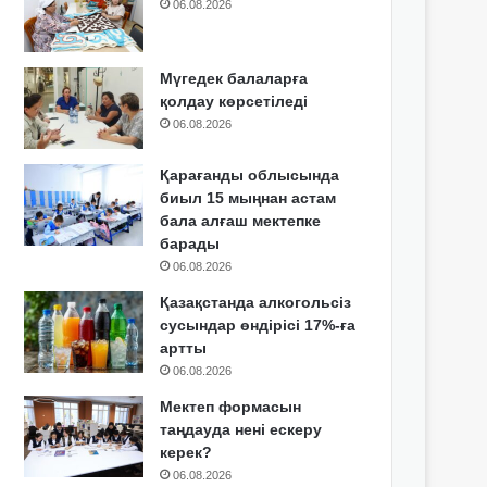
06.08.2026
Мүгедек балаларға
қолдау көрсетіледі
06.08.2026
Қарағанды облысында
биыл 15 мыңнан астам
бала алғаш мектепке
барады
06.08.2026
Қазақстанда алкогольсіз
сусындар өндірісі 17%-ға
артты
06.08.2026
Мектеп формасын
таңдауда нені ескеру
керек?
06.08.2026