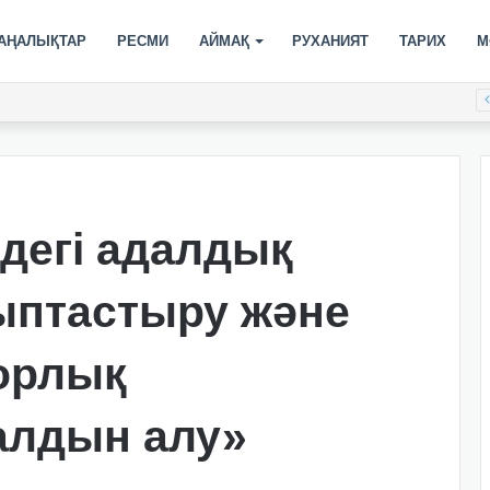
АҢАЛЫҚТАР
РЕСМИ
АЙМАҚ
РУХАНИЯТ
ТАРИХ
М
дегі адалдық
ыптастыру және
орлық
 алдын алу»