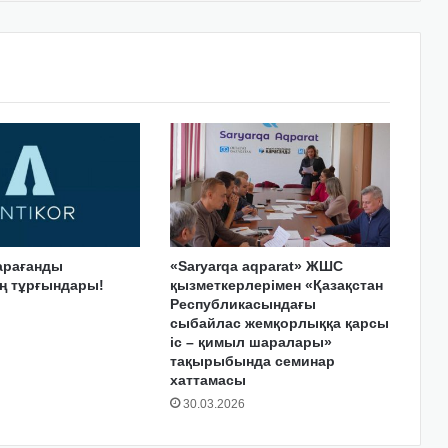
арағанды
«Saryarqa aqparat» ЖШС
 тұрғындары!
қызметкерлерімен «Қазақстан
Республикасындағы
сыбайлас жемқорлыққа қарсы
іс – қимыл шаралары»
тақырыбында семинар
хаттамасы
30.03.2026