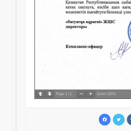
Page
1
/
1
Zoom
100%
Facebook
Twitter