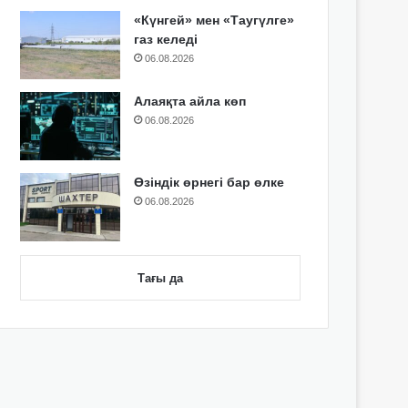
«Күнгей» мен «Таугүлге»
газ келеді
06.08.2026
Алаяқта айла көп
06.08.2026
Өзіндік өрнегі бар өлке
06.08.2026
Тағы да