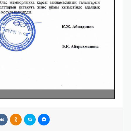
VKontakte
Odnoklassniki
Skype
Messenger