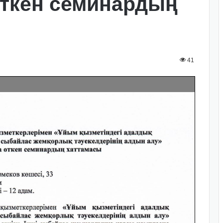
ткен семинардың
41