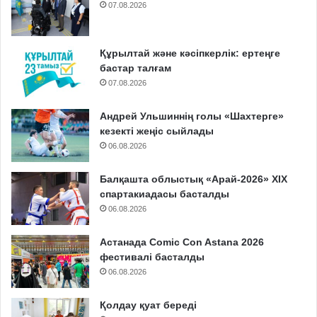
07.08.2026
Құрылтай және кәсіпкерлік: ертеңге
бастар талғам
07.08.2026
Андрей Ульшиннің голы «Шахтерге»
кезекті жеңіс сыйлады
06.08.2026
Балқашта облыстық «Арай-2026» XIX
спартакиадасы басталды
06.08.2026
Астанада Comic Con Astana 2026
фестивалі басталды
06.08.2026
Қолдау қуат береді