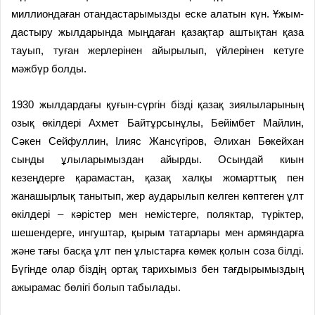
миллиондаған отандастары­мызды еске алатын күн. Ұжым­
дастыру жылдарында мыңдаған қазақтар аштықтан қаза
тауып, туған жер­лерінен айырылып, үйле­рінен кетуге
мәжбүр болды.
1930 жылдардағы қу­ғын-сүргін бізді қазақ зиялылары­ның
озық өкілдері Ахмет Бай­тұрсынұлы, Бейімбет Майлин,
Сәкен Сейфуллин, Ілияс Жансүгіров, Әлихан Бөкейхан
сынды ұлыларымыздан айырды. Осындай киын
кезеңдерге қарамастан, қазақ халқы жомарттық пен
жанашырлық танытып, жер аударылып келген көптеген ұлт
өкілдері – кәрістер мен немістерге, поляктар, түріктер,
шешендерге, ингуштар, қырым татарлары мен армяндарға
және тағы басқа ұлт пен ұлыстарға көмек қолын соза білді.
Бүгінде олар біздің ортақ тарихымыз бен тағдырымыздың
ажырамас бөлігі болып табылады.