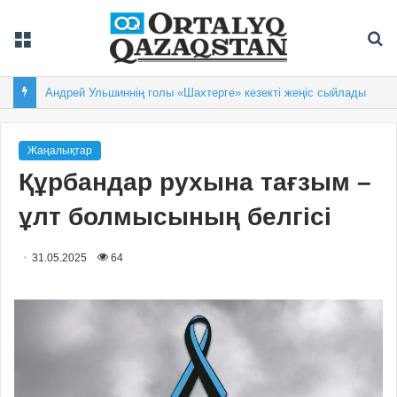
Мәзір
Із
Андрей Ульшиннің голы «Шахтерге» кезекті жеңіс сыйлады
Жаңалықтар
Құрбандар рухына тағзым –
ұлт болмысының белгісі
31.05.2025
64