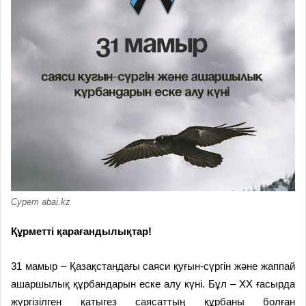
Сурет abai.kz
Құрметті қарағандылықтар!
31 мамыр – Қазақстанда­ғы саяси қуғын-сүргін және жаппай
ашаршылық құрбандарын еске алу күні. Бұл – ХХ ғасырда
жүргізілген қатыгез саясаттың құрбаны болған