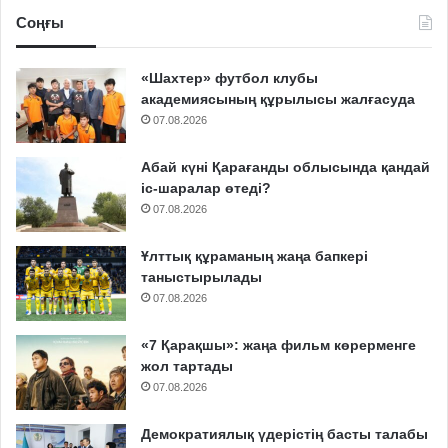
Соңғы
«Шахтер» футбол клубы
академиясының құрылысы жалғасуда
07.08.2026
Абай күні Қарағанды облысында қандай
іс-шаралар өтеді?
07.08.2026
Ұлттық құраманың жаңа бапкері
таныстырылады
07.08.2026
«7 Қарақшы»: жаңа фильм көрерменге
жол тартады
07.08.2026
Демократиялық үдерістің басты талабы