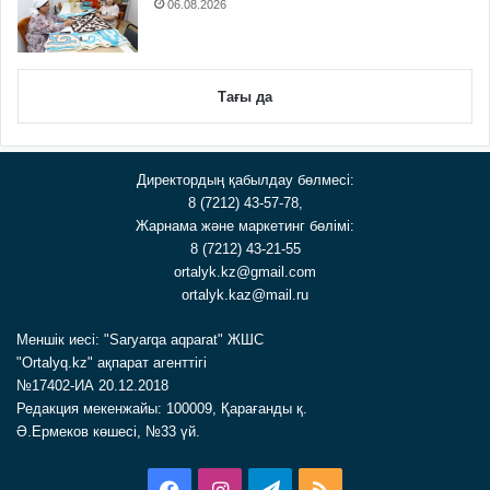
06.08.2026
Тағы да
Директордың қабылдау бөлмесі:
8 (7212) 43-57-78,
Жарнама және маркетинг бөлімі:
8 (7212) 43-21-55
ortalyk.kz@gmail.com
ortalyk.kaz@mail.ru
Меншік иесі: "Saryarqa aqparat" ЖШС
"Ortalyq.kz" ақпарат агенттігі
№17402-ИА 20.12.2018
Редакция мекенжайы: 100009, Қарағанды қ.
Ә.Ермеков көшесі, №33 үй.