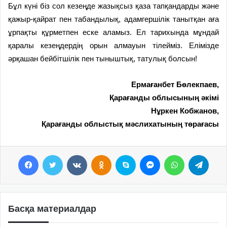
Бұл күні біз сол кезеңде жа­зықсыз қаза тапқандарды және
қажыр-қайрат пен та­­бандылық, адамгершілік та­нытқан аға
ұрпақты құрметпен еске аламыз. Ел та­ри­хында мұн­дай
қаралы ке­зеңдердің орын алмауын ті­лейміз. Елі­мізде
әрқашан бейбітшілік пен тыныштық, татулық болсын!
Ермағанбет Бөлекпаев,
Қарағанды
облысының әкімі
Нұркен Кобжанов,
Қарағанды облыстық
мәслихатының төрағасы
Facebook
Twitter
VKontakte
Odnoklassniki
Skype
Messenger
WhatsApp
Telegram
Басқа материалдар