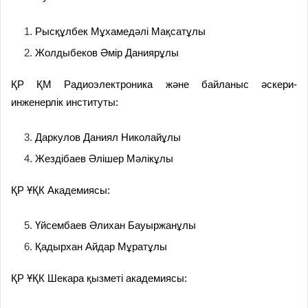
Рысқұлбек Мұхамедәлі Мақсатұлы
Жолдыбеков Әмір Даниярұлы
ҚР ҚМ Радиоэлектроника және байланыс әскери-
инженерлік институты:
Даркулов Даниял Николайұлы
Жездібаев Әлішер Мәлікұлы
ҚР ҰҚК Академиясы:
Үйсембаев Әлихан Бауыржанұлы
Қадырхан Айдар Мұратұлы
ҚР ҰҚК Шекара қызметі академиясы: