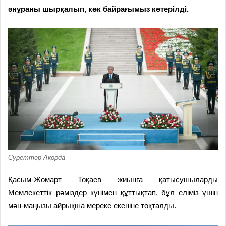
әнұраны шырқалып, көк байрағымыз көтерілді.
Суреттер Ақорда
Қасым-Жомарт Тоқаев жиынға қатысушыларды
Мемлекеттік рәміздер күнімен құттықтап, бұл еліміз үшін
мән-маңызы айрықша мереке екеніне тоқталды.