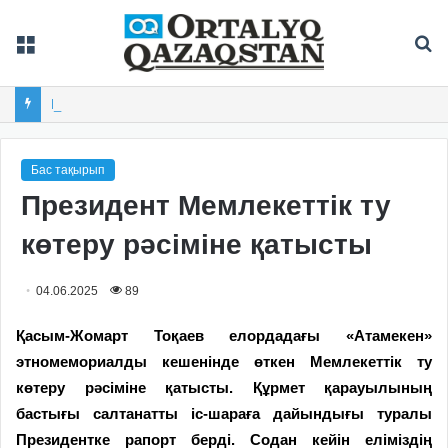
Мәзір
Із
Балқашта облыстық «Арай-2026» XIX спартакиадасы басталды
Бас тақырып
Президент Мемлекеттік ту
көтеру рәсіміне қатысты
04.06.2025
89
Қасым-Жомарт Тоқаев елордадағы «Атамекен»
этномемориалды кешенінде өткен Мемлекеттік ту
көтеру рәсіміне қатысты. Құрмет қарауылының
бастығы салтанатты іс-шараға дайындығы туралы
Президентке рапорт берді. Содан кейін еліміздің