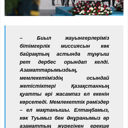
– Биыл жауынгерлеріміз
бітімгерлік миссиясын көк
байрақтың астында тұңғыш
рет дербес орындап келді.
Азаматтарымыздың,
мемлекетіміздің осындай
жетістіктері Қазақстанның
қуатты әрі жасампаз ел екенін
көрсетеді. Мемлекеттік рәміздер
– ел мақтанышы. Елтаңбамыз,
көк Туымыз бен Әнұранымыз әр
азаматтың жүрегінен ерекше