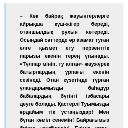
– Көк байрақ жауынгерлерге
айрықша күш-жігер береді,
отаншылдық рухын көтереді.
Осындай сәттерде әр азамат туған
елге қызмет ету перзенттік
парызы екенін терең ұғынады.
«Тұлпар мініп, ту алған» жаужүрек
батырлардың ұрпағы екенін
сезінеді. Отан күзетінде тұрған
ұландарымызды баһадүр
бабалардың бүгінгі ізбасары
деуге болады. Қастерлі Туымызды
әрдайым тік ұстаңыздар! Мен
бұған кәміл сенемін! Байрағымыз
биікте желбіресін! Еліміз аман,