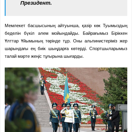
Президент.
Мемлекет басшысының айтуынша, қазір көк Туымыздың
беделін бүкіл әлем мойындайды. Байрағымыз Біріккен
Ұлттар Ұйымының төрінде тұр. Оны альпинистеріміз жер
шарындағы ең биік шыңдарға көтерді. Спортшыларымыз
талай мәрте жеңіс тұғырына шығарды.