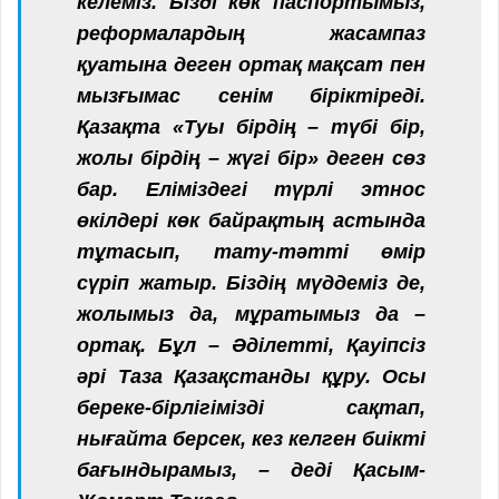
келеміз. Бізді көк паспортымыз,
реформалардың жасампаз
қуатына деген ортақ мақсат пен
мызғымас сенім біріктіреді.
Қазақта «Туы бірдің – түбі бір,
жолы бірдің – жүгі бір» деген сөз
бар. Еліміздегі түрлі этнос
өкілдері көк байрақтың астында
тұтасып, тату-тәтті өмір
сүріп жатыр. Біздің мүддеміз де,
жолымыз да, мұратымыз да –
ортақ. Бұл – Әділетті, Қауіпсіз
әрі Таза Қазақстанды құру. Осы
береке-бірлігімізді сақтап,
нығайта берсек, кез келген биікті
бағындырамыз, – деді Қасым-