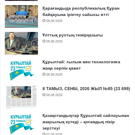
Қарағандыда республикалық Құран
байқауына іріктеу сайысы өтті
08.08.2026
Ұлттық рухтың темірқазығы
08.08.2026
Құрылтай: ғылым мен технологияға
жаңа серпін қажет
08.08.2026
8 ТАМЫЗ, СЕНБІ, 2026 ЖЫЛ №85 (23 699)
08.08.2026
Қазақстандықтар Құрылтай сайлауынан
жақсылық күтеді – қоғамдық пікір
зерттеуі
07.08.2026