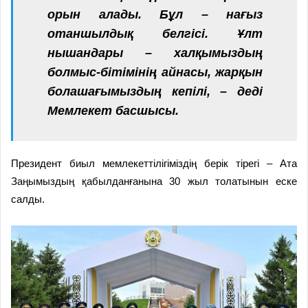
орын алады. Бұл – нағыз
отаншылдық белгісі. Ұлт
нышандары – халқымыздың
болмыс-бітімінің айнасы, жарқын
болашағымыздың кепілі, – деді
Мемлекет басшысы.
Президент биыл мемлекеттілігіміздің берік тірегі – Ата
Заңымыздың қабылданғанына 30 жыл толатынын еске
салды.