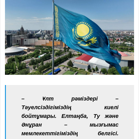
– Ұлт рәміздері –
Тәуелсіздігіміздің киелі
бойтұмары. Елтаңба, Ту және
Әнұран – мызғымас
мемлекеттігіміздің белгісі.