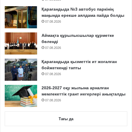
Қарағандыда №3 автобус паркінің
маңында ерекше аялдама пайда болды
07.08.2026
Аймақта құрылысшылар құрметке
бөленді
07.08.2026
Қарағандыда қызметтік ит жоғалған
бойжеткенді тапты
07.08.2026
2026-2027 оқу жылына арналған
мемлекеттік грант иегерлері анықталды
07.08.2026
Тағы да