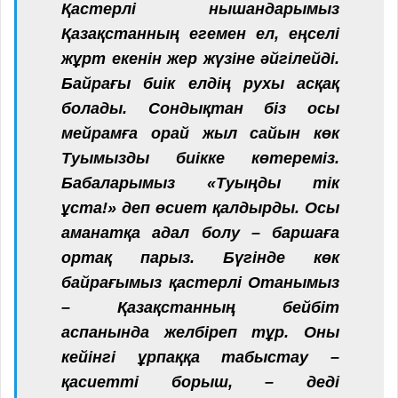
Қастерлі нышандарымыз
Қазақстанның егемен ел, еңселі
жұрт екенін жер жүзіне әйгілейді.
Байрағы биік елдің рухы асқақ
болады. Сондықтан біз осы
мейрамға орай жыл сайын көк
Туымызды биікке көтереміз.
Бабаларымыз «Туыңды тік
ұста!» деп өсиет қалдырды. Осы
аманатқа адал болу – баршаға
ортақ парыз. Бүгінде көк
байрағымыз қастерлі Отанымыз
– Қазақстанның бейбіт
аспанында желбіреп тұр. Оны
кейінгі ұрпаққа табыстау –
қасиетті борыш, – деді