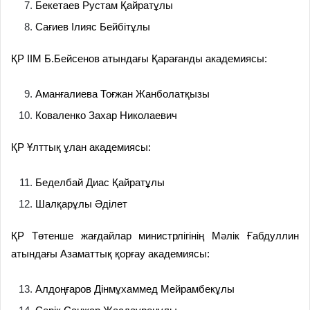
Бекетаев Рустам Қайратұлы
Сағиев Ілияс Бейбітұлы
ҚР ІІМ Б.Бейсенов атындағы Қарағанды академиясы:
Аманғалиева Тоғжан Жанболатқызы
Коваленко Захар Николаевич
ҚР Ұлттық ұлан академиясы:
Беделбай Диас Қайратұлы
Шалқарұлы Әділет
ҚР Төтенше жағдайлар министрлігінің Мәлік Ғабдуллин
атындағы Азаматтық қорғау академиясы:
Алдоңғаров Дінмұхаммед Мейрамбекұлы