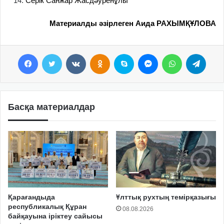
Серік Санжар Жасдәуренұлы
Материалды әзірлеген Аида РАХЫМҚҰЛОВА
Facebook
Twitter
VKontakte
Odnoklassniki
Skype
Messenger
WhatsApp
Telegram
Басқа материалдар
Қарағандыда
Ұлттық рухтың темірқазығы
республикалық Құран
08.08.2026
байқауына іріктеу сайысы