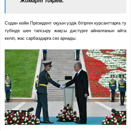
Жомарт Тоқаев.
Содан кейін Президент оқуын үздік бітірген курсанттарға ту
түбінде шен тапсыру жақсы дәстүрге айналғанын айта
келіп, жас сарбаздарға сөз арнады.