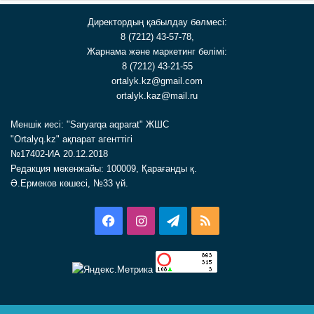
Директордың қабылдау бөлмесі:
8 (7212) 43-57-78,
Жарнама және маркетинг бөлімі:
8 (7212) 43-21-55
ortalyk.kz@gmail.com
ortalyk.kaz@mail.ru
Меншік иесі: "Saryarqa aqparat" ЖШС
"Ortalyq.kz" ақпарат агенттігі
№17402-ИА 20.12.2018
Редакция мекенжайы: 100009, Қарағанды қ.
Ә.Ермеков көшесі, №33 үй.
Facebook
Instagram
Telegram
RSS