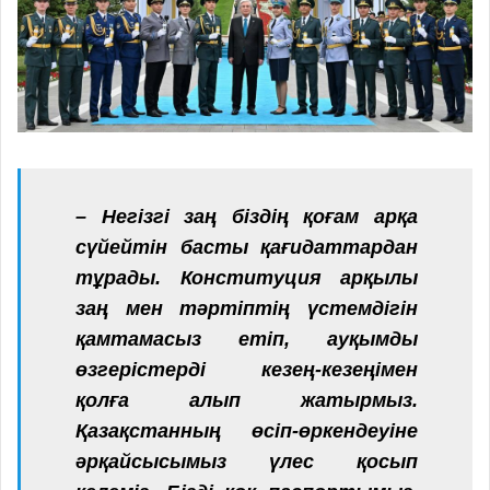
– Негізгі заң біздің қоғам арқа
сүйейтін басты қағидаттардан
тұрады. Конституция арқылы
заң мен тәртіптің үстемдігін
қамтамасыз етіп, ауқымды
өзгерістерді кезең-кезеңімен
қолға алып жатырмыз.
Қазақстанның өсіп-өркендеуіне
әрқайсысымыз үлес қосып