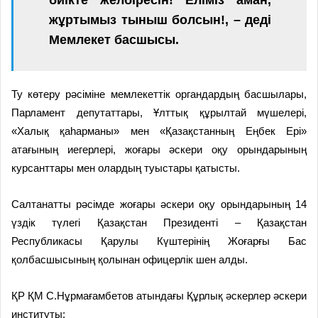
жұртымыз тыныш болсын!, – деді
Мемлекет басшысы.
Ту көтеру рәсіміне мемлекеттік органдардың басшылары,
Парламент депутаттары, Ұлттық құрылтай мүшелері,
«Халық қаһарманы» мен «Қазақстанның Еңбек Ері»
атағының иегерлері, жоғары әскери оқу орындарының
курсанттары мен олардың туыстары қатысты.
Салтанатты рәсімде жоғары әскери оқу орындарының 14
үздік түлегі Қазақстан Президенті – Қазақстан
Республикасы Қарулы Күштерінің Жоғарғы Бас
қолбасшысының қолынан офицерлік шен алды.
ҚР ҚМ С.Нұрмағамбетов атындағы Құрлық әскерлер әскери
институты: