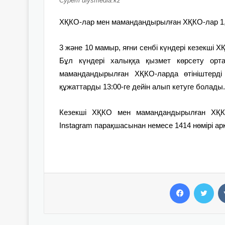
Сурет ulysmedia.kz
ХҚКО-лар мен мамандандырылған ХҚКО-лар 1,
3 және 10 мамыр, яғни сенбі күндері кезекші
Бұл күндері халыққа қызмет көрсету ортал
мамандандырылған ХҚКО-ларда өтініштерді
құжаттарды 13:00-ге дейін алып кетуге болады.
Кезекші ХҚКО мен мамандандырылған ХҚКО
Instagram парақшасынан немесе 1414 нөмірі ар
Facebook
Twitter