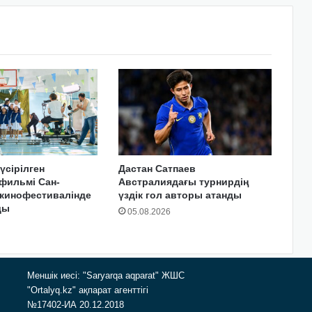
үсірілген
Дастан Сатпаев
фильмі Сан-
Австралиядағы турнирдің
 кинофестивалінде
үздік гол авторы атанды
ды
05.08.2026
Меншік иесі: "Saryarqa aqparat" ЖШС
"Ortalyq.kz" ақпарат агенттігі
№17402-ИА 20.12.2018