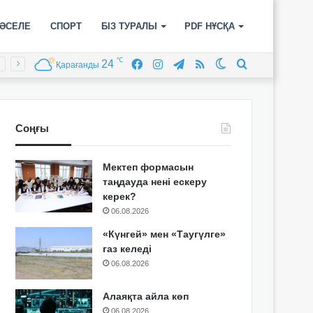
ӘСЕЛЕ
СПОРТ
БІЗ ТУРАЛЫ
PDF НҰСҚА
℃
24
Facebook
Instagram
Telegram
RSS
Switch
Іздеу
Қарағанды
skin
Соңғы
Мектеп формасын
таңдауда нені ескеру
керек?
06.08.2026
«Күнгей» мен «Таугүлге»
газ келеді
06.08.2026
Алаяқта айла көп
06.08.2026