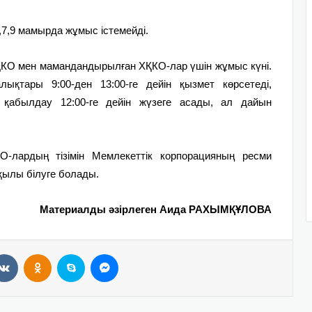
7,9 мамырда жұмыс істемейді.
 ХҚКО мен мамандандырылған ХҚКО-лар үшін жұмыс күні.
ықтары 9:00-ден 13:00-ге дейін қызмет көрсетеді,
 қабылдау 12:00-ге дейін жүзеге асады, ал дайын
-лардың тізімін Мемлекеттік корпорацияның ресми
қылы білуге болады.
Материалды әзірлеген Аида РАХЫМҚҰЛОВА
VKontakte
Odnoklassniki
Skype
Messenger