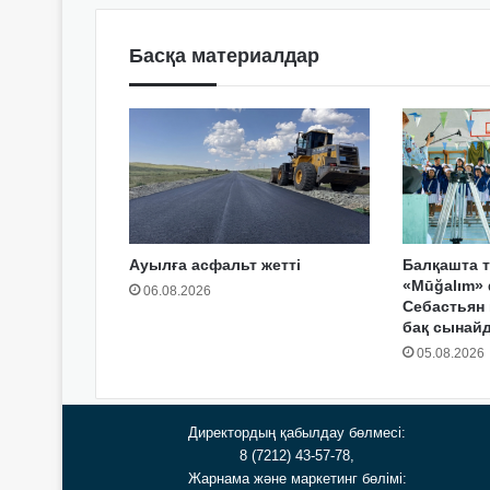
Басқа материалдар
Ауылға асфальт жетті
Балқашта т
«Mūğalım» 
06.08.2026
Себастьян
бақ сынай
05.08.2026
Директордың қабылдау бөлмесі:
8 (7212) 43-57-78,
Жарнама және маркетинг бөлімі: