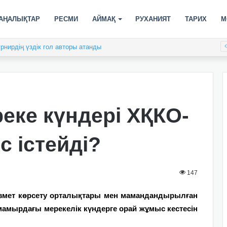
АҢАЛЫҚТАР
РЕСМИ
АЙМАҚ
РУХАНИЯТ
ТАРИХ
М
рнирдің үздік гол авторы атанды
ке күндері ХҚКО-
с істейді?
147
қызмет көрсету орталықтары мен мамандандырылған
амырдағы мерекелік күндерге орай жұмыс кестесін