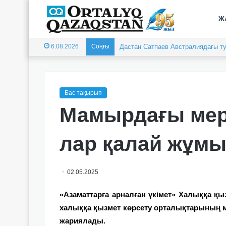
Ж
6.08.2026
Соңғы
Дастан Сатпаев Австралиядағы ту
Бас тақырып
Мамырдағы мере
лар қалай жұмы
02.05.2025
«Азаматтарға арналған үкімет» Халыққа 
халыққа қызмет көрсету орталықтарының м
жариялады.