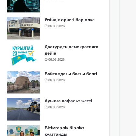
Өзіндік өрнегі бар өлке
06.08.2026
Дәстүрден демократияға
дейін
06.08.2026
Байтамдағы бағзы белгі
06.08.2026
Ауылға асфальт жетті
06.08.2026
Бітімгерлік бірлікті
қуаттайды