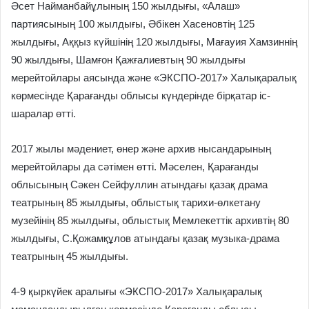
Әсет Найманбайұлының 150 жылдығы, «Алаш»
партиясының 100 жылдығы, Әбікен Хасеновтің 125
жылдығы, Аққыз күйшінің 120 жылдығы, Мағауия Хамзиннің
90 жылдығы, Шамғон Қажғалиевтың 90 жылдығы
мерейтойлары аясында және «ЭКСПО-2017» Халықаралық
көрмесінде Қарағанды облысы күндерінде бірқатар іс-
шаралар өтті.
2017 жылы мәдениет, өнер және архив нысандарының
мерейтойлары да сәтімен өтті. Мәселен, Қарағанды
облысының Сәкен Сейфуллин атындағы қазақ драма
театрының 85 жылдығы, облыстық тарихи-өлкетану
музейінің 85 жылдығы, облыстық Мемлекеттік архивтің 80
жылдығы, С.Қожамқұлов атындағы қазақ музыка-драма
театрының 45 жылдығы.
4-9 қыркүйек аралығы «ЭКСПО-2017» Халықаралық