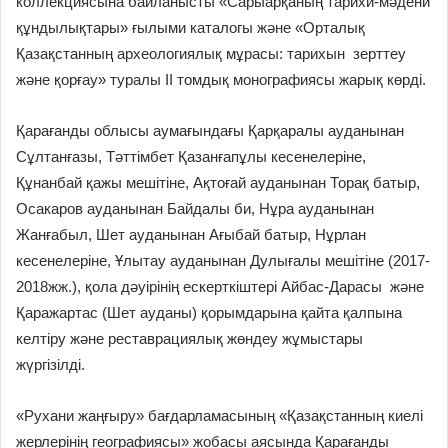
коллекциясына байланысты «Сарыарқаның тарихи-мәдени
құндылықтары» ғылыми каталогы және «Орталық
Қазақстанның археологиялық мұрасы: тарихын зерттеу
және қорғау» туралы ІІ томдық монографиясы жарық көрді.
Қарағанды облысы аумағындағы Қарқаралы ауданынан
Сұлтанғазы, Тәттімбет Қазанғапұлы кесенелеріне,
Құнанбай қажы мешітіне, Ақтоғай ауданынан Торақ батыр,
Осакаров ауданынан Байдалы би, Нұра ауданынан
Жанғабыл, Шет ауданынан Ағыбай батыр, Нұрлан
кесенелеріне, Ұлытау ауданынан Дулығалы мешітіне (2017-
2018жж.), қола дәуірінің ескерткіштері Айбас-Дарасы және
Қаражартас (Шет ауданы) қорымдарына қайта қалпына
келтіру және реставрациялық жөндеу жұмыстары
жүргізілді.
«Рухани жаңғыру» бағдарламасының «Қазақстанның киелі
жерлерінің географиясы» жобасы аясында Қарағанды