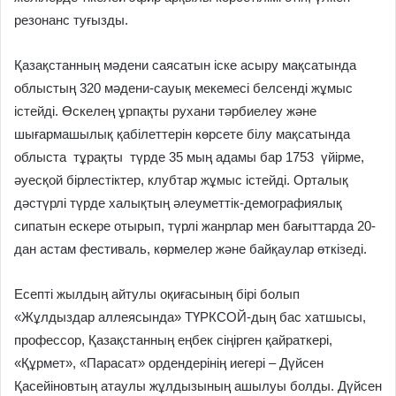
резонанс туғызды.
Қазақстанның мәдени саясатын іске асыру мақсатында
облыстың 320 мәдени-сауық мекемесі белсенді жұмыс
істейді. Өскелең ұрпақты рухани тәрбиелеу және
шығармашылық қабілеттерін көрсете білу мақсатында
облыста тұрақты түрде 35 мың адамы бар 1753 үйірме,
әуесқой бірлестіктер, клубтар жұмыс істейді. Орталық
дәстүрлі түрде халықтың әлеуметтік-демографиялық
сипатын ескере отырып, түрлі жанрлар мен бағыттарда 20-
дан астам фестиваль, көрмелер және байқаулар өткізеді.
Есепті жылдың айтулы оқиғасының бірі болып
«Жұлдыздар аллеясында» ТҮРКСОЙ-дың бас хатшысы,
профессор, Қазақстанның еңбек сіңірген қайраткері,
«Құрмет», «Парасат» ордендерінің иегері – Дүйсен
Қасейіновтың атаулы жұлдызының ашылуы болды. Дүйсен