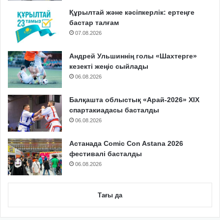
Құрылтай және кәсіпкерлік: ертеңге
бастар талғам
07.08.2026
Андрей Ульшиннің голы «Шахтерге»
кезекті жеңіс сыйлады
06.08.2026
Балқашта облыстық «Арай-2026» XIX
спартакиадасы басталды
06.08.2026
Астанада Comic Con Astana 2026
фестивалі басталды
06.08.2026
Тағы да