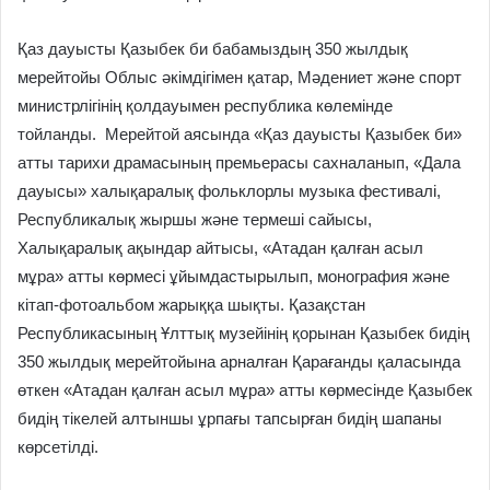
Қаз дауысты Қазыбек би бабамыздың 350 жылдық
мерейтойы Облыс әкімдігімен қатар, Мәдениет және спорт
министрлігінің қолдауымен республика көлемінде
тойланды. Мерейтой аясында «Қаз дауысты Қазыбек би»
атты тарихи драмасының премьерасы сахналанып, «Дала
дауысы» халықаралық фольклорлы музыка фестивалі,
Республикалық жыршы және термеші сайысы,
Халықаралық ақындар айтысы, «Атадан қалған асыл
мұра» атты көрмесі ұйымдастырылып, монография және
кітап-фотоальбом жарыққа шықты. Қазақстан
Республикасының Ұлттық музейінің қорынан Қазыбек бидің
350 жылдық мерейтойына арналған Қарағанды қаласында
өткен «Атадан қалған асыл мұра» атты көрмесінде Қазыбек
бидің тікелей алтыншы ұрпағы тапсырған бидің шапаны
көрсетілді.