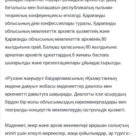
беталысы мен болашағы» республикалық ғылыми-
теориялық конференциясы өткізілді. Қарағанды
облысының діни конфессиялары туралы, Қарағанды
облысының мемлекеттік архивтік қызметінің және
Қарағанды облысының мемлекеттік архивінің 80
жылдығына орай, Балқаш қаласының 80 жылдығына
арналған архивтік құжаттардың 6 жинағы баспаға
шығарылды және презентациялары ұйымдастырылды.
«Рухани жаңғыру» бағдарламасының «Қазақстанның
мәдени дамуы» жобасы мәдениеттер диалогы мен
өркениетті дамытуға шақырады. Диалогты іске асырудың
бірден-бір жолы облысымыздың көркемөнерпаздары мен
театралды-концерттік мекемелердің гастрольдік қызметі.
Мәдениет, өнер және архив мекемелері әрқашан халықтың
игілігі үшін елеулі мерекелер, жаңа қойылымдар, әр түрлі іс-