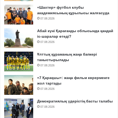
«Шахтер» футбол клубы
академиясының құрылысы жалғасуда
07.08.2026
Абай күні Қарағанды облысында қандай
іс-шаралар өтеді?
07.08.2026
Ұлттық құраманың жаңа бапкері
таныстырылады
07.08.2026
«7 Қарақшы»: жаңа фильм көрерменге
жол тартады
07.08.2026
Демократиялық үдерістің басты талабы
07.08.2026