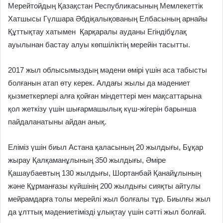
Мерейтойдың Қазақстан Республикасының Мемлекеттік
Хатшысы Гүлшара Әбдіқалықованың Елбасының арнайы
Құттықтау хатымен Қарқаралы ауданы Егіндібұлақ
ауылынан бастау алуы көпшіліктің мерейін тасытты.
2017 жыл облысымыздың мәдени өмірі үшін аса табысты
болғанын атап өту керек. Алдағы жылы да мәдениет
қызметкерлері алға қойған міндеттері мен мақсаттарына
қол жеткізу үшін шығармашылық күш-жігерін барынша
пайдаланатыны айдан анық.
Еліміз үшін биыл Астана қаласының 20 жылдығы, Бұқар
жырау Қалқаманұлының 350 жылдығы, Әміре
Қашаубаевтың 130 жылдығы, Шортанбай Қанайұлының
және Құрманғазы күйшінің 200 жылдығы сияқты айтулы
мейрамдарға толы мерейлі жыл болғалы тұр. Биылғы жыл
да ұлттық мәдениетімізді ұлықтау үшін сәтті жыл болғай.