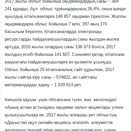
2017 жылы облыс бойынша оқырмандардың саны – 364
241 құрады, бұл облыс тұрғындарының 26,4%, оның ішінде
ауылдық кітапханаларға 148 857 оқырман тіркелген. Жалпы
оқырмандарға облыс бойынша 7 млн. 397 мың 170
басылым берілген. Кітапханаларда электронды
ресурстарды пайдаланушылардың саны жылдан-жылға
артуда, 2016 жылы олардың саны 138 373 болса, 2017
жылдың есебі бойынша 141 607. Сонымен қатар, кітапхана
қашықтағы пайдаланушыларға өз қызметін ұсынуда.
Облыс бойынша 25 кітапханалық сайт құрылған, 2017
жылы сайтқа кіру саны – 574822, ал сайттағы
материалдарды қарау – 1 539 614 рет.
Көпшілік қауым үшін «Кітапхана түні», жаз мезгіліндегі
«Ашық аспан астындағы оқырман залы» акциялары үлкен
қызығушылыққа ие. 2017 жылы алғашқы рет облыстық
«Дауыстап оқу» онлайн-акциясы өткізіліп, әлеуметтік
желілерде тікелей эфир арқылы көрсетілімі өтіп, үлкен