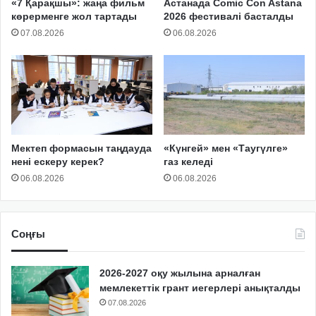
«7 Қарақшы»: жаңа фильм
Астанада Comic Con Astana
көрерменге жол тартады
2026 фестивалі басталды
07.08.2026
06.08.2026
Мектеп формасын таңдауда
«Күнгей» мен «Таугүлге»
нені ескеру керек?
газ келеді
06.08.2026
06.08.2026
Соңғы
2026-2027 оқу жылына арналған
мемлекеттік грант иегерлері анықталды
07.08.2026