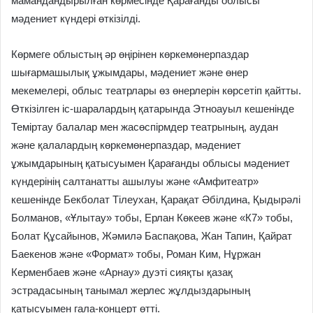
мамандандырылған көрмесінде Қарағанды облысы
мәдениет күндері өткізілді.
Көрмеге облыстың әр өңірінен көркемөнерпаздар
шығармашылық ұжымдары, мәдениет және өнер
мекемелері, облыс театрлары өз өнерлерін көрсетіп қайтты.
Өткізілген іс-шаралардың қатарында Этноауыл кешенінде
Теміртау балалар мен жасөспірмдер театрының, аудан
және қалалардың көркемөнерпаздар, мәдениет
ұжымдарының қатысуымен Қарағанды облысы мәдениет
күндерінің салтанатты ашылуы және «Амфитеатр»
кешенінде Бекболат Тілеухан, Қарақат Әбілдина, Қыдырәлі
Болманов, «Ұлытау» тобы, Ерлан Көкеев және «К7» тобы,
Болат Құсайынов, Жәмилә Баспақова, Жан Тапин, Қайрат
Баекенов және «Формат» тобы, Роман Ким, Нұржан
Керменбаев және «Арнау» дуэті сияқты қазақ
эстрадасының танымал жерлес жұлдыздарының
қатысуымен гала-концерт өтті.