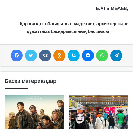
Е.АҒЫМБАЕВ,
Қарағанды облысының мәдениет, архивтер және
құжаттама басқармасының басшысы.
Facebook
Twitter
VKontakte
Odnoklassniki
Skype
Messenger
WhatsApp
Telegram
Басқа материалдар