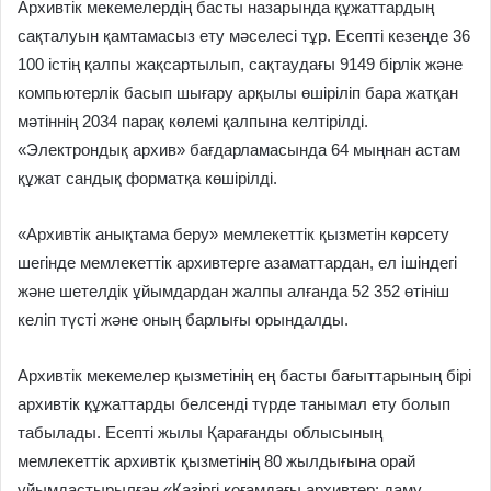
Архивтік мекемелердің басты назарында құжаттардың
сақталуын қамтамасыз ету мәселесі тұр. Есепті кезеңде 36
100 істің қалпы жақсартылып, сақтаудағы 9149 бірлік және
компьютерлік басып шығару арқылы өшіріліп бара жатқан
мәтіннің 2034 парақ көлемі қалпына келтірілді.
«Электрондық архив» бағдарламасында 64 мыңнан астам
құжат сандық форматқа көшірілді.
«Архивтік анықтама беру» мемлекеттік қызметін көрсету
шегінде мемлекеттік архивтерге азаматтардан, ел ішіндегі
және шетелдік ұйымдардан жалпы алғанда 52 352 өтініш
келіп түсті және оның барлығы орындалды.
Архивтік мекемелер қызметінің ең басты бағыттарының бірі
архивтік құжаттарды белсенді түрде танымал ету болып
табылады. Есепті жылы Қарағанды облысының
мемлекеттік архивтік қызметінің 80 жылдығына орай
ұйымдастырылған «Қазіргі қоғамдағы архивтер: даму