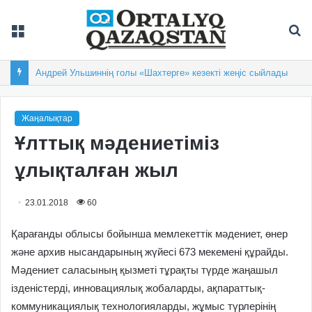
Мәзір
Із
Балқашта облыстық «Арай-2026» XIX спартакиадасы басталды
Жаңалықтар
Ұлттық мәдениетіміз
ұлықталған жыл
23.01.2018
60
Қарағанды облысы бойынша мемлекеттік мәдениет, өнер
және архив нысандарының жүйесі 673 мекемені құрайды.
Мәдениет саласының қызметі тұрақты түрде жаңашыл
ізденістерді, инновациялық жобаларды, ақпараттық-
коммуникациялық технологияларды, жұмыс түрлерінің