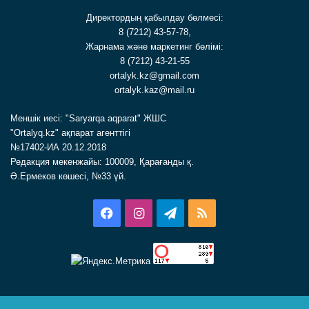
Директордың қабылдау бөлмесі:
8 (7212) 43-57-78,
Жарнама және маркетинг бөлімі:
8 (7212) 43-21-55
ortalyk.kz@gmail.com
ortalyk.kaz@mail.ru
Меншік иесі: "Saryarqa aqparat" ЖШС
"Ortalyq.kz" ақпарат агенттігі
№17402-ИА 20.12.2018
Редакция мекенжайы: 100009, Қарағанды қ.
Ә.Ермеков көшесі, №33 үй.
Facebook
Instagram
Telegram
RSS