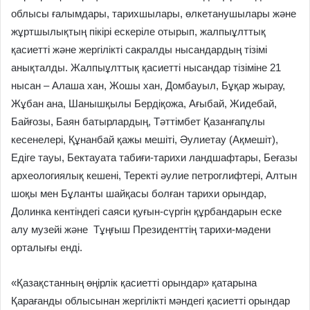
облысы ғалымдары, тарихшылары, өлкетанушылары және
жұртшылықтың пікірі ескеріле отырып, жалпыұлттық
қасиетті және жергілікті сакралды нысандардың тізімі
анықталды. Жалпыұлттық қасиетті нысандар тізіміне 21
нысан – Алаша хан, Жошы хан, Домбауыл, Бұқар жырау,
Жұбан ана, Шанышқылы Бердіқожа, Ағыбай, Жидебай,
Байғозы, Баян батырлардың, Тәттімбет Қазанғапұлы
кесенелері, Құнанбай қажы мешіті, Әулиетау (Ақмешіт),
Едіге тауы, Бектауата табиғи-тарихи ландшафтары, Беғазы
археологиялық кешені, Теректі әулие петроглифтері, Алтын
шоқы мен Бұланты шайқасы болған тарихи орындар,
Долинка кентіндегі саяси қуғын-сүргін құрбандарын еске
алу музейі және Тұңғыш Президенттің тарихи-мәдени
орталығы енді.
«Қазақстанның өңірлік қасиетті орындар» қатарына
Қарағанды облысынан жергілікті мәндегі қасиетті орындар