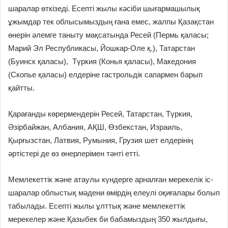
шаралар өткізеді. Есепті жылы кәсіби шығармашылық
ұжымдар тек облысымыздың ғана емес, жалпы Қазақстан
өнерін әлемге таныту мақсатында Ресей (Пермь қаласы;
Марий Эл Республикасы, Йошкар-Оле қ.), Татарстан
(Буинск қаласы), Түркия (Конья қаласы), Македония
(Скопье қаласы) елдеріне гастрольдік сапармен барып
қайтты.
Қарағанды көрермендерін Ресей, Татарстан, Түркия,
Әзірбайжан, Албания, АҚШ, Өзбекстан, Израиль,
Қырғызстан, Латвия, Румыния, Грузия шет елдерінің
әртістері де өз өнерлерімен тәнті етті.
Мемлекеттік және атаулы күндерге арналған мерекелік іс-
шаралар облыстық мәдени өмірдің елеулі оқиғалары болып
табылады. Есепті жылы ұлттық және мемлекеттік
мерекелер және Қазыбек би бабамыздың 350 жылдығы,