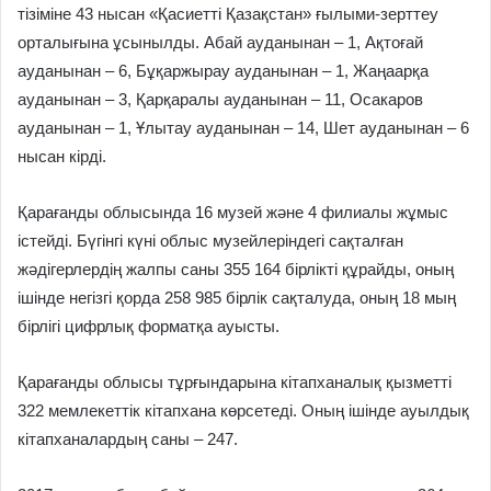
тізіміне 43 нысан «Қасиетті Қазақстан» ғылыми-зерттеу
орталығына ұсынылды. Абай ауданынан – 1, Ақтоғай
ауданынан – 6, Бұқаржырау ауданынан – 1, Жаңаарқа
ауданынан – 3, Қарқаралы ауданынан – 11, Осакаров
ауданынан – 1, Ұлытау ауданынан – 14, Шет ауданынан – 6
нысан кірді.
Қарағанды облысында 16 музей және 4 филиалы жұмыс
істейді. Бүгінгі күні облыс музейлеріндегі сақталған
жәдігерлердің жалпы саны 355 164 бірлікті құрайды, оның
ішінде негізгі қорда 258 985 бірлік сақталуда, оның 18 мың
бірлігі цифрлық форматқа ауысты.
Қарағанды облысы тұрғындарына кітапханалық қызметті
322 мемлекеттік кітапхана көрсетеді. Оның ішінде ауылдық
кітапханалардың саны – 247.