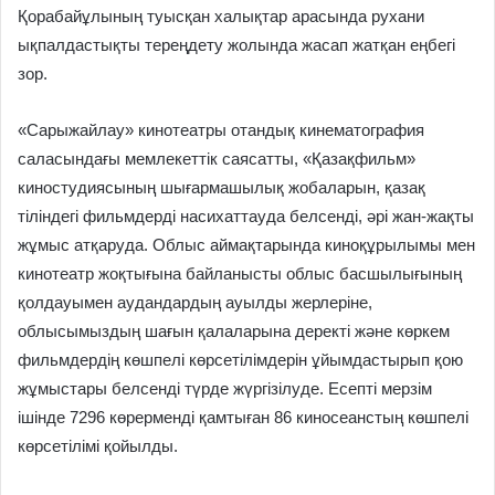
Қорабайұлының туысқан халықтар арасында рухани
ықпалдастықты тереңдету жолында жасап жатқан еңбегі
зор.
«Сарыжайлау» кинотеатры отандық кинематография
саласындағы мемлекеттік саясатты, «Қазақфильм»
киностудиясының шығармашылық жобаларын, қазақ
тіліндегі фильмдерді насихаттауда белсенді, әрі жан-жақты
жұмыс атқаруда. Облыс аймақтарында киноқұрылымы мен
кинотеатр жоқтығына байланысты облыс басшылығының
қолдауымен аудандардың ауылды жерлеріне,
облысымыздың шағын қалаларына деректі және көркем
фильмдердің көшпелі көрсетілімдерін ұйымдастырып қою
жұмыстары белсенді түрде жүргізілуде. Есепті мерзім
ішінде 7296 көрерменді қамтыған 86 киносеанстың көшпелі
көрсетілімі қойылды.