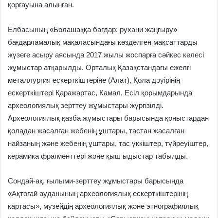
қорғауына алынған.
Елбасының «Болашаққа бағдар: рухани жаңғыру»
бағдарламалық мақаласындағы көзделген мақсаттарды
жүзеге асыру аясында 2017 жылы жоспарға сәйкес келесі
жұмыстар атқарылды. Орталық Қазақстандағы ежелгі
металлургия ескерткіштеріне (Алат), Қола дәуірінің
ескерткіштері Қаражартас, Камал, Есіл қорымдарында
археологиялық зерттеу жұмыстары жүргізілді.
Археологиялық қазба жұмыстары барысында қоныстардан
қоладан жасалған жебенің ұштары, тастан жасалған
найзаның және жебенің ұштары, тас үккіштер, түйреуіштер,
керамика фрагменттері және қыш ыдыстар табылды.
Сондай-ақ, ғылыми-зерттеу жұмыстары барысында
«Ақтоғай ауданының археологиялық ескерткіштерінің
картасы», музейдің археологиялық және этнографиялық