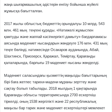
жаңа шығармашылық әдістерін енгізу бойынша жүйелі
жұмысқа бағытталған.
2017 жылы облыстық бюджеттің орындалуы 10 млрд. 543
млн. 461 мың теңгені құрады. «Нәтижелі жұмыспен
қамтуды және жаппай кәсіпкерлікті дамыту» бағдарламасы
аясында мәдениет нысандарын жөндеуге 176 млн. 431 мың
теңге бөлінді, нәтижесінде Осакаров ауданында, Абай,
Шахтинск, Приозерск, Қаражал, Теміртау, Қарағанды
қалаларында, барлығы 19 мәдениет нысаны жөнделді.
Мәдениет саласындағы қызметтің маңызды бағыттарының
бірі баға жетпес тарихи-мәдени мұраны зерттеу және
сақтау болып табылады. 2018 жылдың 1 қаңтарында
Қарағанды облысы территориясында 2700 ескерткіш
тіркелді, оның 1538 жергілікті және 22 республикалық
маңызы бар тарих және мәдениет ескерткіштері мемлекет