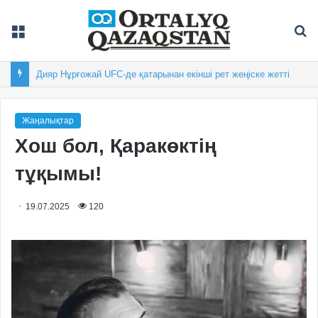
Мәзір
Із
Дияр Нұрғожай UFC-де қатарынан екінші рет жеңіске жетті
Жаңалықтар
Хош бол, Қаракөктің
тұқымы!
19.07.2025
120