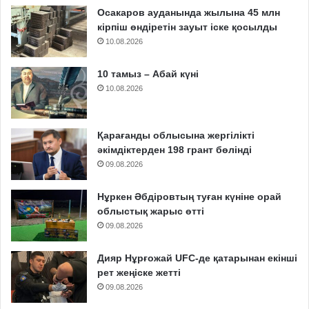
Осакаров ауданында жылына 45 млн
кірпіш өндіретін зауыт іске қосылды
10.08.2026
10 тамыз – Абай күні
10.08.2026
Қарағанды облысына жергілікті
әкімдіктерден 198 грант бөлінді
09.08.2026
Нұркен Әбдіровтың туған күніне орай
облыстық жарыс өтті
09.08.2026
Дияр Нұрғожай UFC-де қатарынан екінші
рет жеңіске жетті
09.08.2026