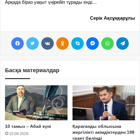
Арқада біраз уақыт үңірейіп тұрады енді…
Серік Ақсұңқарұлы
Facebook
Twitter
VKontakte
Odnoklassniki
Skype
Messenger
WhatsApp
Telegram
Басқа материалдар
10 тамыз – Абай күні
Қарағанды облысына
жергілікті әкімдіктерден 198
10.08.2026
грант бөлінді