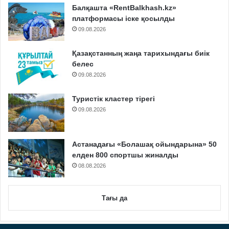
Балқашта «RentBalkhash.kz»
платформасы іске қосылды
09.08.2026
Қазақстанның жаңа тарихындағы биік
белес
09.08.2026
Туристік кластер тірегі
09.08.2026
Астанадағы «Болашақ ойындарына» 50
елден 800 спортшы жиналды
08.08.2026
Тағы да