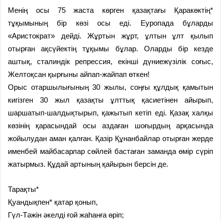
Менің осы 75 жаста көрген қазақтағы Қаракөктің*
тұқымының бір көзі осы еді. Еуропада бұларды
«Аристократ» дейді. Жұртын жұрт, ұлтын ұлт қылып
отырған ақсүйектің тұқымы бұлар. Оларды бір кезде
аштық, сталиндік репрессия, екінші дүниежүзілік соғыс,
Желтоқсан қырғыны айпап-жайпап өткен!
Орыс отаршылығының 30 жылы, соңғы құлдық қамытын
кигізген 30 жыл қазақты ұлттық қасиетінен айырып,
шаршатып-шалдықтырып, қажытып кетіп еді. Қазақ халқы
көзінің қарасындай осы аздаған шоғырдың арқасында
жойылудан аман қалған. Қазір Құнанбайлар отырған жерде
именбей майбасарлар сөйлей бастаған заманда өмір сүріп
жатырмыз. Құдай артының қайырын берсін де.
Тарақты*
Қуандықпен* қатар қонып,
Гүл-Тәжін әкелді ғой жаһанға өріп;