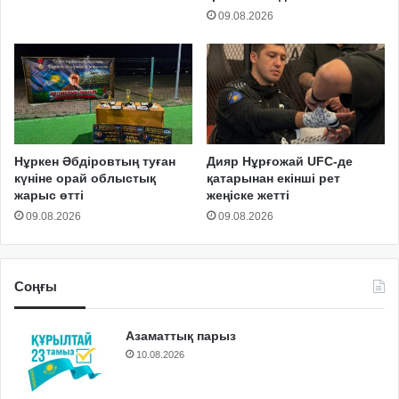
09.08.2026
Нұркен Әбдіровтың туған
Дияр Нұрғожай UFC-де
күніне орай облыстық
қатарынан екінші рет
жарыс өтті
жеңіске жетті
09.08.2026
09.08.2026
Соңғы
Азаматтық парыз
10.08.2026