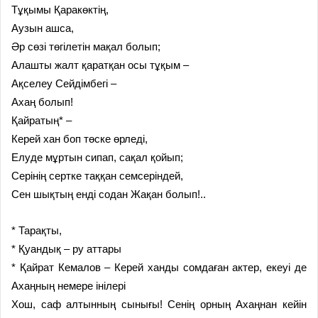
Тұқымы Қаракөктің,
Аузын ашса,
Әр сөзі төгілетін мақал болып;
Алашты жалт қаратқан осы тұқым –
Ақселеу Сейдімбегі –
Ахаң болып!
Қайратың* –
Керей хан боп төске өрледі,
Елуде мұртын сипап, сақал қойып;
Серінің сертке таққан семсеріндей,
Сен шықтың енді содан Жақан болып!..
* Тарақты,
* Қуандық – ру аттары
* Қайрат Кемалов – Керей ханды сомдаған актер, екеуі де
Ахаңның немере інілері
Хош, саф алтынның сынығы! Сенің орның Ахаңнан кейін