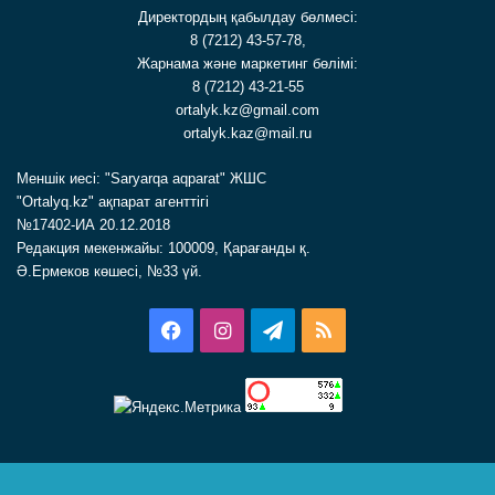
Директордың қабылдау бөлмесі:
8 (7212) 43-57-78,
Жарнама және маркетинг бөлімі:
8 (7212) 43-21-55
ortalyk.kz@gmail.com
ortalyk.kaz@mail.ru
Меншік иесі: "Saryarqa aqparat" ЖШС
"Ortalyq.kz" ақпарат агенттігі
№17402-ИА 20.12.2018
Редакция мекенжайы: 100009, Қарағанды қ.
Ә.Ермеков көшесі, №33 үй.
Facebook
Instagram
Telegram
RSS