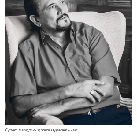
Сурет марқұмның жеке мұрағатынан