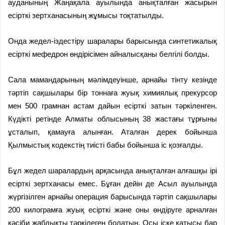
ауданының Жаңақала ауылында анықталған жасырын
есірткі зертханасының жұмысы тоқтатылды.
Онда жедел-іздестіру шаралары барысында синтетикалық
есірткі мефедрон өндірісімен айналысқаны белгілі болды.
Сала мамандарының мәлімдеуінше, арнайы тінту кезінде
тәртіп сақшылары бір тоннаға жуық химиялық прекурсор
мен 500 грамнан астам дайын есірткі затын тәркіленген.
Күдікті ретінде Алматы облысының 38 жастағы тұрғыны
ұсталып, қамауға алынған. Аталған дерек бойынша
Қылмыстық кодекстің тиісті бабы бойынша іс қозғалды.
Бұл жедел шаралардың арқасында анықталған алғашқы ірі
есірткі зертханасы емес. Бұған дейін де Асыл ауылында
жүргізілген арнайы операция барысында тәртіп сақшылары
200 килограмға жуық есірткі және оны өндіруге арналған
кәсіби жабдықты тәркілеген болатын. Осы іске қатысы бар