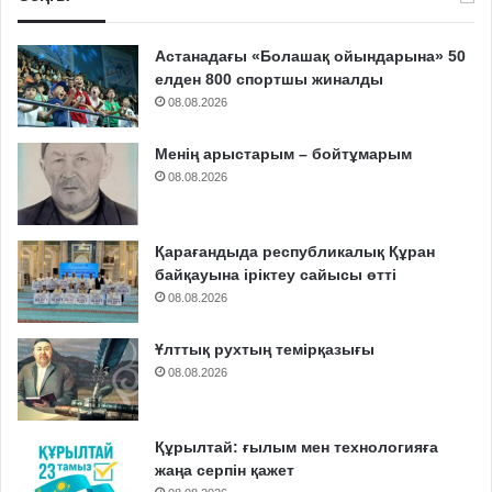
Астанадағы «Болашақ ойындарына» 50
елден 800 спортшы жиналды
08.08.2026
Менің арыстарым – бойтұмарым
08.08.2026
Қарағандыда республикалық Құран
байқауына іріктеу сайысы өтті
08.08.2026
Ұлттық рухтың темірқазығы
08.08.2026
Құрылтай: ғылым мен технологияға
жаңа серпін қажет