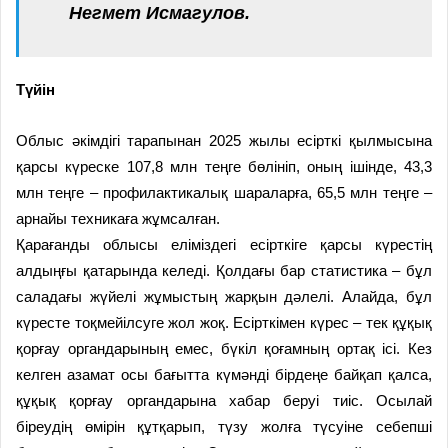
Негмет Исмагулов.
Түйін
Облыс әкімдігі тарапынан 2025 жылы есірткі қылмысына
қарсы күреске 107,8 млн теңге бөлініп, оның ішінде, 43,3
млн теңге – профилактикалық шараларға, 65,5 млн теңге –
арнайы техникаға жұмсалған.
Қарағанды облысы еліміздегі есірткіге қарсы күрестің
алдыңғы қатарында келеді. Қолдағы бар статистика – бұл
саладағы жүйелі жұмыстың жарқын дәлелі. Алайда, бұл
күресте тоқмейілсуге жол жоқ. Есірткімен күрес – тек құқық
қорғау органдарының емес, бүкіл қоғамның ортақ ісі. Кез
келген азамат осы бағытта күмәнді бірдеңе байқап қалса,
құқық қорғау органдарына хабар беруі тиіс. Осылай
біреудің өмірін құтқарып, түзу жолға түсуіне себепші