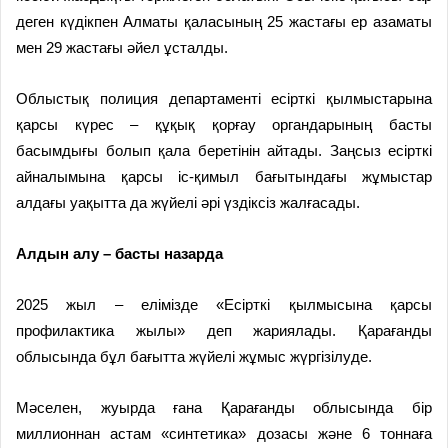
деген күдікпен Алматы қаласының 25 жастағы ер азаматы
мен 29 жастағы әйел ұсталды.
Облыстық полиция департаменті есірткі қылмыстарына
қарсы күрес – құқық қорғау органдарының басты
басымдығы болып қала беретінін айтады. Заңсыз есірткі
айналымына қарсы іс-қимыл бағытындағы жұмыстар
алдағы уақытта да жүйелі әрі үздіксіз жалғасады.
Алдын алу –
басты назарда
2025 жыл – елімізде «Есірткі қылмысына қарсы
профилактика жылы» деп жариялады. Қарағанды
облысында бұл бағытта жүйелі жұмыс жүргізілуде.
Мәселен, жуырда ғана Қарағанды облысында бір
миллионнан астам «синтетика» дозасы және 6 тоннаға