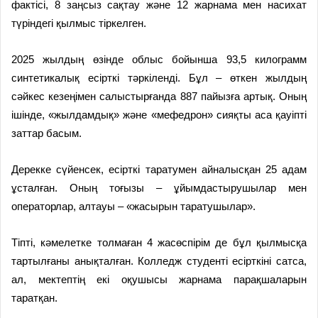
фактісі, 8 заңсыз сақтау және 12 жарнама мен насихат
түріндегі қылмыс тіркелген.
2025 жылдың өзінде облыс бойынша 93,5 килограмм
синтетикалық есірткі тәркіленді. Бұл – өткен жылдың
сәйкес кезеңімен салыстырғанда 887 пайызға артық. Оның
ішінде, «жылдамдық» және «мефедрон» сияқты аса қауіпті
заттар басым.
Дерекке сүйенсек, есірткі тарату­мен айналысқан 25 адам
ұсталған. Оның тоғызы – ұйымдастырушылар мен
операторлар, алтауы – «жасырын та­ра­тушылар».
Тіпті, кәмелетке толмаған 4 жас­өспірім де бұл қылмысқа
тартылғаны анықталған. Колледж студенті есірткіні сатса,
ал, мектептің екі оқушысы жарнама парақшаларын
таратқан.