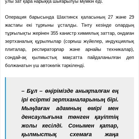
улы зат қара нарыққа шығарылуы мүмкін еді.
Операция барысында Шахтинск қаласының 27 және 29
жастағы екі тұрғыны ұсталды. Тінту кезінде олардың
тұрғылықты жерінен 355 канистр химиялық заттар, ондаған
зертханалық құрылғылар (сорғыш жүйелер, индукциялық
плиталар, респираторлар және арнайы техникалар),
сондай-ақ қылмыстық мақсатта пайдаланылған деп
болжанатын үш автокөлік тәркіленді.
– Бұл – өңірімізде анықталған ең
ірі есірткі зертханаларының бірі.
Мыңдаған адамның өмірі мен
денсаулығына төнген қауіптің
жолы кесілді. Сонымен қатар,
қылмыстық схемаға жаңа