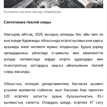
Коллажды жасаған Шынар Адамбекова
Синтетикаға тікелей соққы
Нақтырақ айтсақ, 2025 жылдың алғашқы бес айы мен он
күні ішінде Қарағанды облысында есірткі қылмысына қарсы
ауқымды және нәтижелі жұмыс атқарылды. Құқық қорғау
органдарының үйлесімді іс-қимылы мен мемлекеттік
қолдау нәтижесінде өңірде есірткі құралдары мен
психотроптық заттардың заңсыз айналымына тікелей
соққы жасалды.
Облыстың полиция департамен­тінің баспасөз қызметі
ұсынған мәлі­метке сүйенсек, жыл басынан бері тір­келген
120 есірткіге қатысты құқық бұ­зушылықтың 81-і
қылмыстық сипатта. Олардың ішінде, есірткіні 47 сату