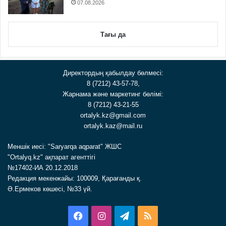
07.08.2026
Тағы да
Директордың қабылдау бөлмесі:
8 (7212) 43-57-78,
Жарнама және маркетинг бөлімі:
8 (7212) 43-21-55
ortalyk.kz@gmail.com
ortalyk.kaz@mail.ru
Меншік иесі: "Saryarqa aqparat" ЖШС
"Ortalyq.kz" ақпарат агенттігі
№17402-ИА 20.12.2018
Редакция мекенжайы: 100009, Қарағанды қ.
Ә.Ермеков көшесі, №33 үй.
Facebook
Instagram
Telegram
RSS