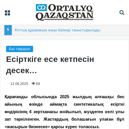
Мәзір
Із
Ұлттық құраманың жаңа бапкері таныстырылады
Бас тақырып
Есірткіге есе кетпесін
десек…
12.06.2025
68
Қарағанды облысында 2025 жылдың алғашқы бес
айының өзінде аймақта синтетикалық есірткі
өндірісінің 4 зертханасы жойылып, жүздеген келі улы
зат тәркіленген. Жастардың болашағын улаған бұл
«жасырын бизнеске» қарсы күрес толассыз.