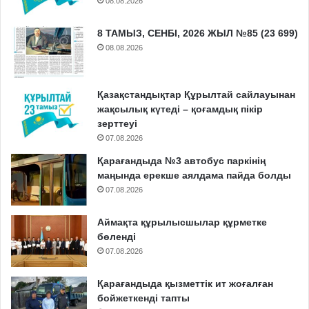
08.08.2026
8 ТАМЫЗ, СЕНБІ, 2026 ЖЫЛ №85 (23 699)
08.08.2026
Қазақстандықтар Құрылтай сайлауынан
жақсылық күтеді – қоғамдық пікір
зерттеуі
07.08.2026
Қарағандыда №3 автобус паркінің
маңында ерекше аялдама пайда болды
07.08.2026
Аймақта құрылысшылар құрметке
бөленді
07.08.2026
Қарағандыда қызметтік ит жоғалған
бойжеткенді тапты