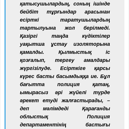
қатысушылардың, соның ішінде
бейбіт тұрғындар арасынан
есірткі таратушылардың
тартылуына жол берілмеді.
Қазіргі таңда күдіктілер
уақытша ұстау изоляторына
қамалды. Қылмыстық іс
қозғалып, тергеу амалдары
жүргізілуде. Есірткіге қарсы
күрес басты басымдыққа ие. Бұл
бағытта полиция қатаң,
ымырасыз әрі жүйелі түрде
әрекет етуді жалғастырады, –
деп мәлімдеді Қарағанды
облыстық Полиция
департаментінің бастығы