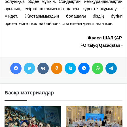
болуыңыз әбден мүмкін. Сондықтан, немқұрайдылықтан
арылып, есірткі қылмысына қарсы күресте жұмылу –
міндет. Жастарымыздың болашағы біздің бүгінгі
әрекетімізге тікелей байланысты екенін ұмытпаған жөн.
Жәлел ШАЛҚАР,
«Ortalyq Qazaqstan»
Facebook
Twitter
VKontakte
Odnoklassniki
Skype
Messenger
WhatsApp
Telegram
Басқа материалдар