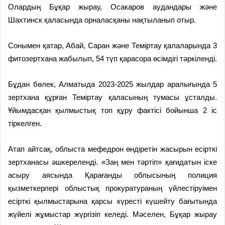
Олардың Бұқар жырау, Осакаров аудандары және
Шахтинск қаласында орналасқаны нақтыланып отыр.
Сонымен қатар, Абай, Саран және Теміртау қалаларында 3
фитозертхана жабылып, 54 түп қарасора өсімдігі тәркіленді.
Бұдан бөлек, Алматыда 2023-2025 жылдар аралығында 5
зертхана құрған Теміртау қаласының тумасы ұсталды.
Ұйымдасқан қылмыстық топ құру фактісі бойынша 2 іс
тіркелген.
Атап айтсақ, облыста мефедрон өндіретін жасырын есірткі
зертханасы әшкереленді. «Заң мен тәртіп» қағидатын іске
асыру аясында Қарағанды облысының полиция
қызметкерлері облыстық прокуратураның үйлестіруімен
есірткі қылмыстарына қарсы күресті күшейту бағытында
жүйелі жұмыстар жүргізіп келеді. Мәселен, Бұқар жырау