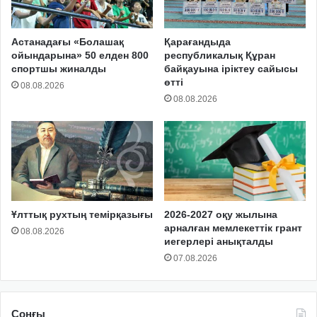
Астанадағы «Болашақ
Қарағандыда
ойындарына» 50 елден 800
республикалық Құран
спортшы жиналды
байқауына іріктеу сайысы
өтті
08.08.2026
08.08.2026
Ұлттық рухтың темірқазығы
2026-2027 оқу жылына
арналған мемлекеттік грант
08.08.2026
иегерлері анықталды
07.08.2026
Соңғы