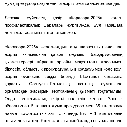
жуық прекурсор сақталған ірі есірткі зертханасы жойылды.
Дерекке сүйенсек, қазір «Қарасора-2025» жедел-
профилактикалық шаралары жүргізілуде. Бұл қарашаға
дейін жалғасатынын атап өткен жөн.
«Қарасора-2025» жедел-алдын алу шарасының аясында
есірткі қылмысына қарсы іс-қимыл басқармасының
қызметкерлері «Арлан» арнайы мақсаттағы жасағымен
бірлесіп, облыстық прокуратураның қолдауымен көлеңкелі
есірткі бизнесіне соққы берілді. Шахтинск қаласына
қарасты Солтүстік-Батыстың кентінің аумағында
орналасқан жасырын зертхананың қызметі тоқтатылды.
Онда синтетикалық есірткі өндіріліп келген. Заңсыз
айналымнан 6 тоннаға жуық прекурсор мен 35 килограмм
дайын психотроптық зат тәркіленді. Бұл – 1 миллионнан
астам дозаға тең. Яғни, алдын алынбағанда осы мөлшерде