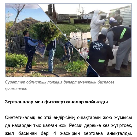
Суреттер облыстық полиция департаментінің баспасөз
қызметінен
Зертханалар мен
фитозертханалар жойылды
Синтетикалық есірткі өндірісінің ошақтарын жою жұмысы
да назардан тыс қалған жоқ. Ресми дерекке көз жүгіртсек,
жыл басынан бері 4 жасырын зертхана анықталды.