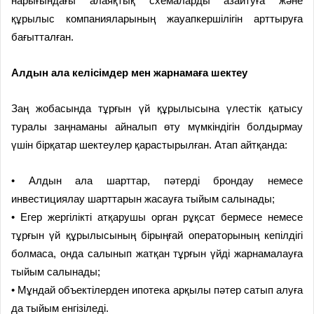
нарығындағы алаяқтық схемаларды азайтуға және
құрылыс компанияларының жауапкершілігін арттыруға
бағытталған.
Алдын ала келісімдер мен жарнамаға шектеу
Заң жобасында тұрғын үй құрылысына үлестік қатысу
туралы заңнаманы айналып өту мүмкіндігін болдырмау
үшін бірқатар шектеулер қарастырылған. Атап айтқанда:
• Алдын ала шарттар, пәтерді брондау немесе
инвестициялау шарттарын жасауға тыйым салынады;
• Егер жергілікті атқарушы орган рұқсат бермесе немесе
тұрғын үй құрылысының бірыңғай операторының кепілдігі
болмаса, онда салынып жатқан тұрғын үйді жарнамалауға
тыйым салынады;
• Мұндай объектілерден ипотека арқылы пәтер сатып алуға
да тыйым енгізіледі.