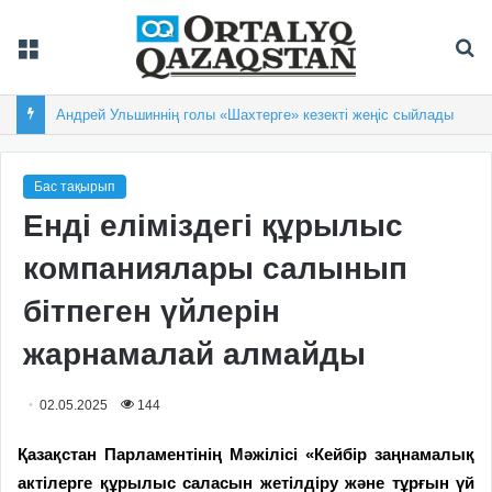
Мәзір
Із
Андрей Ульшиннің голы «Шахтерге» кезекті жеңіс сыйлады
Бас тақырып
Енді еліміздегі құрылыс
компаниялары салынып
бітпеген үйлерін
жарнамалай алмайды
02.05.2025
144
Қазақстан Парламентінің Мәжілісі «Кейбір заңнамалық
актілерге құрылыс саласын жетілдіру және тұрғын үй