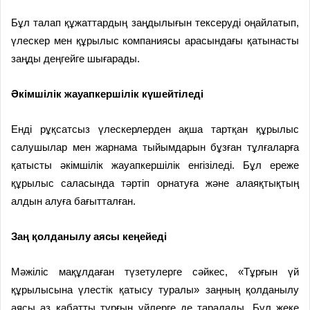
Бұл талап құжаттардың заңдылығын тексеруді оңайлатып,
үлескер мен құрылыс компаниясы арасындағы қатынасты
заңды деңгейге шығарады.
Әкімшілік жауапкершілік күшейтіледі
Енді рұқсатсыз үлескерлерден ақша тартқан құрылыс
салушылар мен жарнама тыйымдарын бұзған тұлғаларға
қатысты әкімшілік жауапкершілік енгізіледі. Бұл ереже
құрылыс саласында тәртіп орнатуға және алаяқтықтың
алдын алуға бағытталған.
Заң қолданылу аясы кеңейеді
Мәжіліс мақұлдаған түзетулерге сәйкес, «Тұрғын үй
құрылысына үлестік қатысу туралы» заңның қолданылу
аясы аз қабатты тұрғын үйлерге де таралады. Бұл жеке