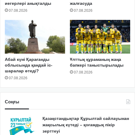
иегерлері анықталды
жалғасуда
07.08.2026
07.08.2026
Абай күні Қарағанды
Ұлттық құраманың жаңа
облысында қандай іс-
бапкері таныстырылады
шаралар өтеді?
07.08.2026
07.08.2026
Соңғы
Қазақстандықтар Құрылтай сайлауынан
жақсылық күтеді – қоғамдық пікір
зерттеуі