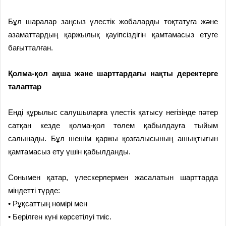
Бұл шаралар заңсыз үлестік жобаларды тоқтатуға және
азаматтардың қаржылық қауіпсіздігін қамтамасыз етуге
бағытталған.
Қолма-қол ақша және шарттардағы нақты деректерге
талаптар
Енді құрылыс салушыларға үлестік қатысу негізінде пәтер
сатқан кезде қолма-қол төлем қабылдауға тыйым
салынады. Бұл шешім қаржы қозғалысының ашықтығын
қамтамасыз ету үшін қабылданды.
Сонымен қатар, үлескерлермен жасалатын шарттарда
міндетті түрде:
• Рұқсаттың нөмірі мен
• Берілген күні көрсетілуі тиіс.