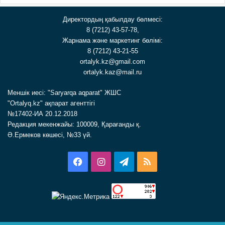
Директордың қабылдау бөлмесі:
8 (7212) 43-57-78,
Жарнама және маркетинг бөлімі:
8 (7212) 43-21-55
ortalyk.kz@gmail.com
ortalyk.kaz@mail.ru
Меншік иесі: "Saryarqa aqparat" ЖШС
"Ortalyq.kz" ақпарат агенттігі
№17402-ИА 20.12.2018
Редакция мекенжайы: 100009, Қарағанды қ.
Ә.Ермеков көшесі, №33 үй.
Facebook
Instagram
Telegram
RSS