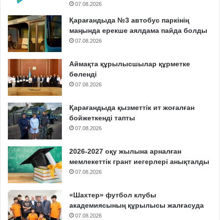
07.08.2026
Қарағандыда №3 автобус паркінің
маңында ерекше аялдама пайда болды
07.08.2026
Аймақта құрылысшылар құрметке
бөленді
07.08.2026
Қарағандыда қызметтік ит жоғалған
бойжеткенді тапты
07.08.2026
2026-2027 оқу жылына арналған
мемлекеттік грант иегерлері анықталды
07.08.2026
«Шахтер» футбол клубы
академиясының құрылысы жалғасуда
07.08.2026