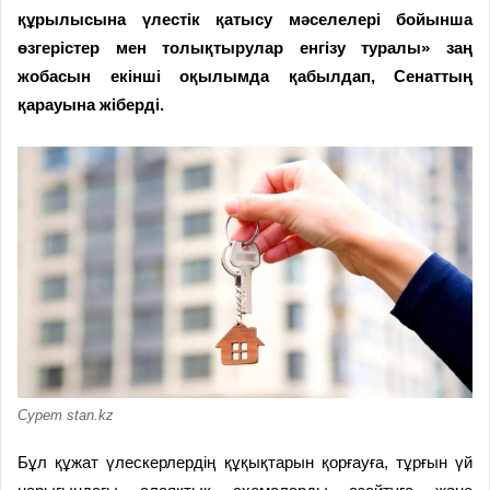
құрылысына үлестік қатысу мәселелері бойынша
өзгерістер мен толықтырулар енгізу туралы» заң
жобасын екінші оқылымда қабылдап, Сенаттың
қарауына жіберді.
Сурет stan.kz
Бұл құжат үлескерлердің құқықтарын қорғауға, тұрғын үй