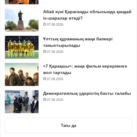
Абай күні Қарағанды облысында қандай
іс-шаралар өтеді?
07.08.2026
Ұлттық құраманың жаңа бапкері
таныстырылады
07.08.2026
«7 Қарақшы»: жаңа фильм көрерменге
жол тартады
07.08.2026
Демократиялық үдерістің басты талабы
07.08.2026
Тағы да