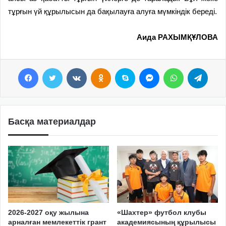
тұрғын үй құрылысын да бақылауға алуға мүмкіндік береді.
Аида РАХЫМҚҰЛОВА
Facebook
Twitter
VKontakte
Odnoklassniki
Skype
Messenger
WhatsApp
Telegram
Басқа материалдар
2026-2027 оқу жылына
«Шахтер» футбол клубы
арналған мемлекеттік грант
академиясының құрылысы