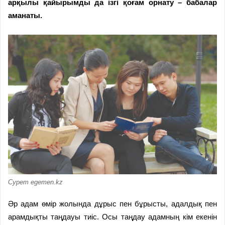
ар­қылы қайырымды да ізгі қоғам орнату – бабалар
аманаты.
Сурет egemen.kz
Әр адам өмір жолында дұрыс пен бұрысты, адалдық пен
арамдықты таңдауы тиіс. Осы таңдау адамның кім екенін