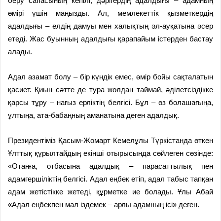
беру сапасының кепілі, дәрігердің адалдығы – адамның
өмірі үшін маңызды. Ал, мемлекеттік қызметкердің
адалдығы – елдің дамуы мен халықтың әл-ауқатына әсер
етеді. Жас буынның адалдығы қарапайым істерден бастау
алады.
Адал азамат болу – бір күндік емес, өмір бойы сақталатын
қасиет. Қиын сәтте де тура жолдан таймай, әділетсіздікке
қарсы тұру – нағыз ерліктің белгісі. Бұл – өз болашағыңа,
ұлтыңа, ата-бабаңның аманатына деген адалдық.
Президентіміз Қасым-Жомарт Кемелұлы Түркістанда өткен
Ұлттық құрылтайдың екінші отырысында сөйлеген сөзінде:
«Отанға, отбасына адалдық – парасаттылық пен
адамгершіліктің белгісі. Адал еңбек етіп, адал табыс тапқан
адам жетістікке жетеді, құрметке ие болады. Ұлы Абай
«Адал еңбекпен мал іздемек – арлы адамның ісі» деген.