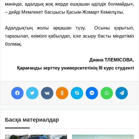
мәнінде, адалдық жоқ жерде ешқашан әділдік болмайды»,
– дейді Мемлекет басшысы Қасым-Жомарт Кемелұлы.
Адалдықтың жолы әрқашан түзу. Осыны қорытып,
таразылап, өзімізге қабылдап, іске асыру басты міндетіміз
болмақ.
Диана ТЛЕМІСОВА,
Қарағанды зерттеу университетінің III курс студенті
Facebook
Twitter
VKontakte
Odnoklassniki
Skype
Messenger
WhatsApp
Telegram
Басқа материалдар