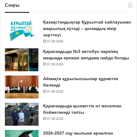
Соңғы
Қазақстандықтар Құрылтай сайлауынан
жақсылық күтеді – қоғамдық пікір
зерттеуі
07.08.2026
Қарағандыда №3 автобус паркінің
маңында ерекше аялдама пайда болды
07.08.2026
Аймақта құрылысшылар құрметке
бөленді
07.08.2026
Қарағандыда қызметтік ит жоғалған
бойжеткенді тапты
07.08.2026
2026-2027 оқу жылына арналған