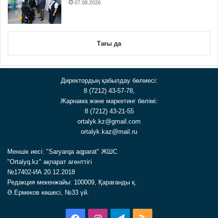
07.08.2026
Тағы да
Директордың қабылдау бөлмесі:
8 (7212) 43-57-78,
Жарнама және маркетинг бөлімі:
8 (7212) 43-21-55
ortalyk.kz@gmail.com
ortalyk.kaz@mail.ru
Меншік иесі: "Saryarqa aqparat" ЖШС
"Ortalyq.kz" ақпарат агенттігі
№17402-ИА 20.12.2018
Редакция мекенжайы: 100009, Қарағанды қ.
Ә.Ермеков көшесі, №33 үй.