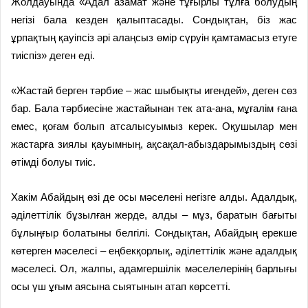
Жолдауында «Адал азамат және тұғырлы тұлға болудың
негізі бала кезден қалыптасады. Сондықтан, біз жас
ұрпақтың қауіпсіз әрі алаңсыз өмір сүруін қамтамасыз етуге
тиіспіз» деген еді.
«Жастай берген тәрбие – жас шыбықты игендей», деген сөз
бар. Бала тәрбиесіне жастайынан тек ата-ана, мұғалім ғана
емес, қоғам болып атсалысуымыз керек. Оқушылар мен
жастарға зиялы қауымның, ақсақал-абызда­рымыздың сөзі
өтімді болуы тиіс.
Хакім Абайдың өзі де осы мәселені негізге алды. Адалдық,
әділеттілік бұзылған жерде, алды – мұз, баратын бағыты
бұлыңғыр болатыны белгілі. Сондықтан, Абайдың ерекше
көтерген мәселесі – еңбекқорлық, әділеттілік және адалдық
мәселесі. Ол, жалпы, адамгершілік мәселелерінің барлығы
осы үш ұғым аясына сыятынын атап көрсетті.