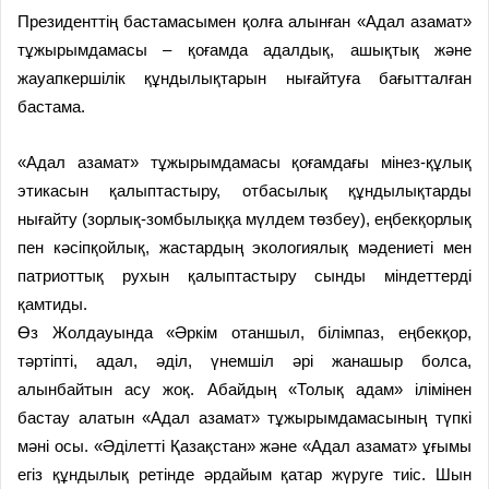
Президенттің бастамасымен қол­ға алынған «Адал азамат»
тұжырымдамасы – қоғамда адалдық, ашық­тық және
жауапкершілік құн­дылықтарын нығайтуға бағыттал­ған
бастама.
«Адал азамат» тұжырымдамасы қоғамдағы мінез-құлық
этикасын қалыптастыру, отбасылық құндылықтарды
нығайту (зорлық-зомбылыққа мүлдем төзбеу), еңбекқорлық
пен кәсіпқойлық, жастардың экологиялық мәдениеті мен
патриоттық рухын қалыптастыру сынды міндеттерді
қамтиды.
Өз Жолдауында «Әркім отаншыл, білімпаз, еңбекқор,
тәртіпті, адал, әділ, үнемшіл әрі жанашыр болса,
алынбайтын асу жоқ. Абайдың «Толық адам» ілімінен
бастау алатын «Адал азамат» тұжырымдамасының түпкі
мәні осы. «Әділетті Қазақстан» және «Адал азамат» ұғымы
егіз құндылық ретінде әрдайым қатар жүруге тиіс. Шын