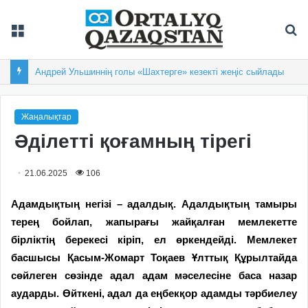
Мәзір
Із
Андрей Ульшиннің голы «Шахтерге» кезекті жеңіс сыйлады
Жаңалықтар
Әділетті қоғамның тірегі
21.06.2025
106
Адамдықтың негізі – адал­дық. Адалдықтың тамыры
терең бойлап, жапырағы жайқалған мемлекетте
бірліктің берекесі кіріп, ел өркендейді. Мемлекет
басшысы Қасым-Жомарт Тоқаев Ұлттық Құрылтайда
сөй­леген сөзінде адал адам мәселесіне баса назар
аударды. Өйткені, адал да еңбекқор адамды тәрбиелеу