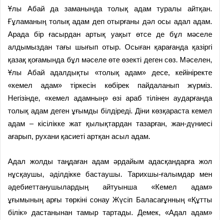
Ұлы Абай да заманында толық адам туралы айтқан.
Ғұламаның толық адам деп отырғаны дәл осы адал адам.
Арада бір ғасырдан артық уақыт өтсе де бұл мәселе
алдымыздан тағы шығып отыр. Осыған қарағанда қазіргі
қазақ қоғамында бұл мәселе өте өзекті деген сөз. Мәселен,
Ұлы Абай адалдықты «толық адам» десе, кейініректе
«кемел адам» тіркесін көбірек пайдаланып жүрміз.
Негізінде, «кемел адамның» өзі араб тілінен аударғанда
толық адам деген ұғымды білдіреді. Діни көзқараста кемел
адам – кісілікке жат қылықтардан тазарған, жан-дүниесі
ағарып, рухани қасиеті артқан асыл адам.
Адал жолды таңдаған адам әрдайым адасқандарға жол
нұсқаушы, әділдікке бастаушы. Тарихшы-ғалымдар мен
әдебиеттанушылардың айтуынша «Кемел адам»
ұғымының арғы төркіні сонау Жүсіп Баласағұнның «Құтты
білік» дастанынан тамыр тартады. Демек, «Адал адам»