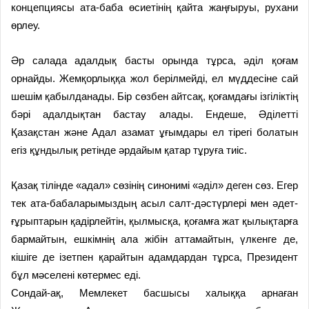
концепциясы ата-баба өсиетінің қайта жаңғыруы, рухани
өрлеу.
Әр салада адалдық басты орында тұрса, әділ қоғам
орнайды. Жем­қорлыққа жол берілмейді, ел мүд­десіне сай
шешім қабылданады. Бір сөзбен айтсақ, қоғамдағы ізгіліктің
бәрі адалдықтан бастау алады. Ендеше, Әділетті
Қазақстан және Адал азамат ұғымдары ел тірегі болатын
егіз құндылық ретінде әрдайым қатар тұруға тиіс.
Қазақ тілінде «адал» сөзінің синонимі «әділ» деген сөз. Егер
тек ата-бабаларымыздың асыл салт-дәстүрлері мен әдет-
ғұрыптарын қадірлейтін, қылмысқа, қоғамға жат қылықтарға
бармайтын, ешкімнің ала жібін аттамайтын, үлкенге де,
кішіге де ізетпен қарайтын адамдардан тұрса, Президент
бұл мәселені көтермес еді.
Сондай-ақ, Мемлекет басшысы халыққа арнаған