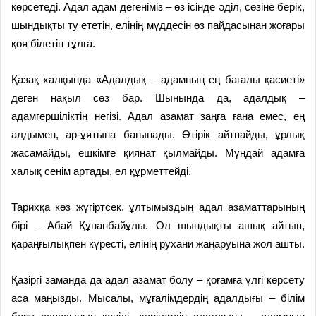
көрсетеді. Адал адам дегеніміз – өз ісінде әділ, сөзіне берік,
шындықты ту ететін, елінің мүддесін өз пайдасынан жоғары
қоя білетін тұлға.
Қазақ халқында «Адалдық – адамның ең бағалы қасиеті»
деген нақыл сөз бар. Шынында да, адалдық –
адамгершіліктің негізі. Адал азамат заңға ғана емес, ең
алдымен, ар-ұятына бағынады. Өтірік айтпайды, ұрлық
жасамайды, ешкімге қиянат қылмайды. Мұндай адамға
халық сенім артады, ел құрметтейді.
Тарихқа көз жүгіртсек, ұлтымыздың адал азаматтарының
бірі – Абай Құнанбайұлы. Ол шындықты ашық айтып,
қараңғылықпен күресті, елінің рухани жаңаруына жол ашты.
Қазіргі заманда да адал азамат болу – қоғамға үлгі көрсету
аса маңызды. Мысалы, мұғалімдердің адалдығы – білім