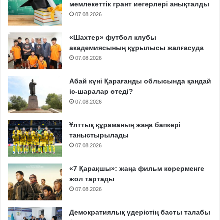
мемлекеттік грант иегерлері анықталды
07.08.2026
«Шахтер» футбол клубы
академиясының құрылысы жалғасуда
07.08.2026
Абай күні Қарағанды облысында қандай
іс-шаралар өтеді?
07.08.2026
Ұлттық құраманың жаңа бапкері
таныстырылады
07.08.2026
«7 Қарақшы»: жаңа фильм көрерменге
жол тартады
07.08.2026
Демократиялық үдерістің басты талабы