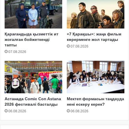
Қарағандыда қызметтік ит
«7 Қарақшы»: жаңа фильм
жоғалған бойжеткенді
көрерменге жол тартады
тапты
07.08.2026
07.08.2026
Астанада Comic Con Astana
Мектеп формасын таңдауда
2026 фестивалі басталды
нені ескеру керек?
06.08.2026
06.08.2026