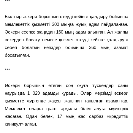
***
Былтыр әскери борышын өтеуді кейінге қалдыру бойынша
мемлекеттік қызметті 300 мыңға жуық адам пайдаланған.
Әскери есепке жаңадан 160 мың адам алынған. Ал жалпы
әскерден босату немесе қызмет өтеуді кейінге қалдыруға
себеп болатын негіздер бойынша 360 мың азамат
босатылған.
***
Әскери борышын өтеген соң оқуға түскендер саны
наурызда 1 029 адамды құрады. Олар мерзімді әскери
қызметте жүргенде жақсы жағынан танылған азаматтар.
Мемлекет оларға грант арқылы білім алуға мүмкіндік
жасаған. Одан бөлек, 17 мың жас сарбаз «кредиттік
каникул» алған.