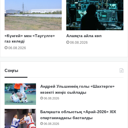
«Күнгей» мен «Таугүлге»
Алаяқта айла көп
газ келеді
06.08.2026
06.08.2026
Соңғы
Андрей Ульшиннің голы «Шахтерге»
кезекті жеңіс сыйлады
06.08.2026
Балқашта облыстық «Арай-2026» XIX
спартакиадасы басталды
06.08.2026