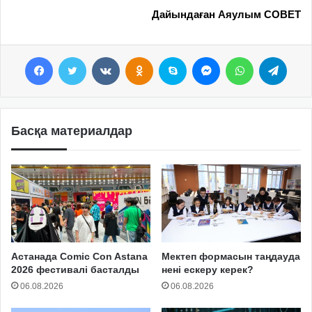
Дайындаған Аяулым СОВЕТ
Facebook
Twitter
VKontakte
Odnoklassniki
Skype
Messenger
WhatsApp
Telegram
Басқа материалдар
Астанада Comic Con Astana
Мектеп формасын таңдауда
2026 фестивалі басталды
нені ескеру керек?
06.08.2026
06.08.2026