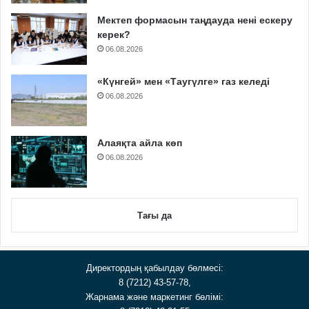
Мектеп формасын таңдауда нені ескеру
керек?
06.08.2026
«Күнгей» мен «Таугүлге» газ келеді
06.08.2026
Алаяқта айла көп
06.08.2026
Тағы да
Директордың қабылдау бөлмесі:
8 (7212) 43-57-78,
Жарнама және маркетинг бөлімі: