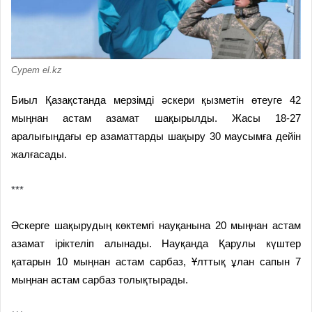
Сурет el.kz
Биыл Қазақстанда мерзімді әскери қызметін өтеуге 42
мыңнан астам азамат шақырылды. Жасы 18-27
аралығындағы ер азаматтарды шақыру 30 маусымға дейін
жалғасады.
***
Әскерге шақырудың көктемгі науқанына 20 мыңнан астам
азамат іріктеліп алынады. Науқанда Қарулы күштер
қатарын 10 мыңнан астам сарбаз, Ұлттық ұлан сапын 7
мыңнан астам сарбаз толықтырады.