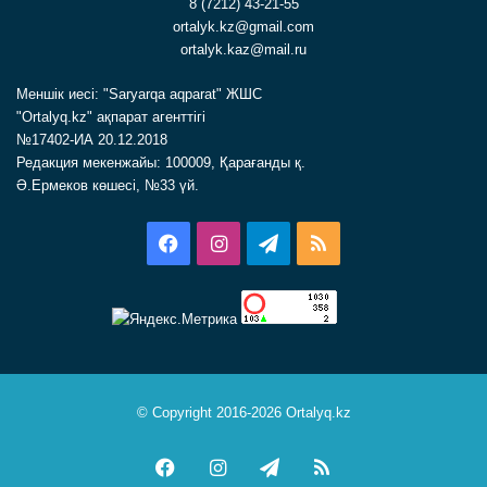
8 (7212) 43-21-55
ortalyk.kz@gmail.com
ortalyk.kaz@mail.ru
Меншік иесі: "Saryarqa aqparat" ЖШС
"Ortalyq.kz" ақпарат агенттігі
№17402-ИА 20.12.2018
Редакция мекенжайы: 100009, Қарағанды қ.
Ә.Ермеков көшесі, №33 үй.
Facebook
Instagram
Telegram
RSS
© Copyright 2016-2026 Ortalyq.kz
Facebook
Instagram
Telegram
RSS