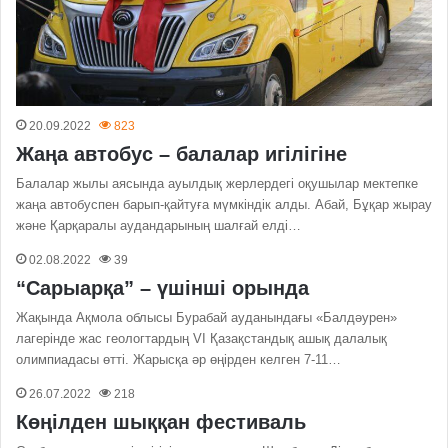
20.09.2022
823
Жаңа автобус – балалар игілігіне
Балалар жылы аясында ауылдық жерлердегі оқушылар мектепке
жаңа автобуспен барып-қайтуға мүмкіндік алды. Абай, Бұқар жырау
және Қарқаралы аудандарының шалғай елді…
02.08.2022
39
“Сарыарқа” – үшінші орында
Жақында Ақмола облысы Бурабай ауданындағы «Балдәурен»
лагерінде жас геологтардың VI Қазақстандық ашық далалық
олимпиадасы өтті. Жарысқа әр өңірден келген 7-11…
26.07.2022
218
Көңілден шыққан фестиваль