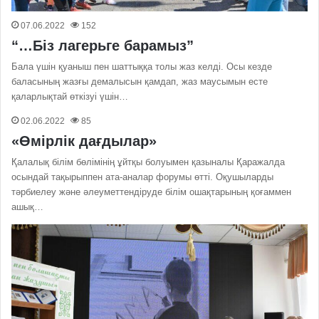
07.06.2022
152
“…Біз лагерьге барамыз”
Бала үшін қуаныш пен шаттыққа толы жаз келді. Осы кезде
баласының жазғы демалысын қамдап, жаз маусымын есте
қаларлықтай өткізуі үшін…
02.06.2022
85
«Өмірлік дағдылар»
Қалалық білім бөлімінің ұйтқы болуымен қазыналы Қаражалда
осындай тақырыппен ата-аналар форумы өтті. Оқушыларды
тәрбиелеу және әлеуметтендіруде білім ошақтарының қоғаммен
ашық…