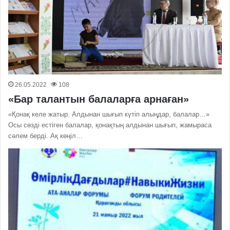
26.05.2022
108
«Бар талантын балаларға арнаған»
«Қонақ келе жатыр. Алдынан шығып күтіп алыңдар, балалар…»
Осы сөзді естіген балалар, қонақтың алдынан шығып, жамыраса
сәлем берді. Ақ көңіл…