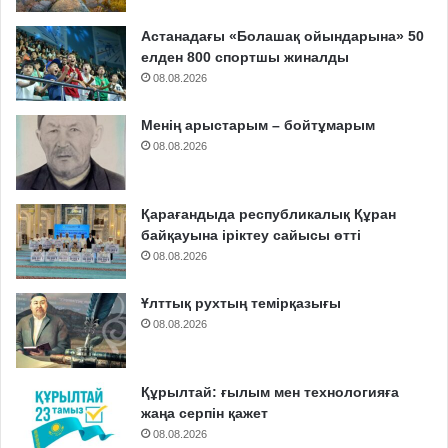
Астанадағы «Болашақ ойындарына» 50
елден 800 спортшы жиналды
08.08.2026
Менің арыстарым – бойтұмарым
08.08.2026
Қарағандыда республикалық Құран
байқауына іріктеу сайысы өтті
08.08.2026
Ұлттық рухтың темірқазығы
08.08.2026
Құрылтай: ғылым мен технологияға
жаңа серпін қажет
08.08.2026