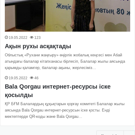
19.05.2022
123
Ақын рухы асқақтады
Облыстық «Рухани жаңғыру» өңірлік жобалық кеңсесі мен Абай
атындағы балалар кітапханасы бірлесіп, Балалар жылы аясында
қарымды қаламгер, балалар ақыны, жерлесіміз…
19.05.2022
46
Bala Qorgau интернет-ресурсы іске
қосылды
ҚР БҒМ Балалардың құқықтарын қорғау комитеті Балалар жылы
аясында Bala Qorgau интернет-ресурсын іске қосты. Енді
мектептерде QR-коды және Bala Qorgau…