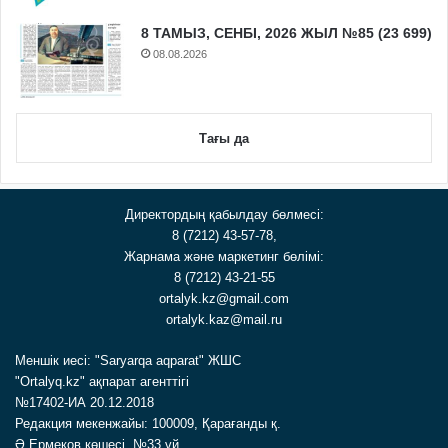
8 ТАМЫЗ, СЕНБІ, 2026 ЖЫЛ №85 (23 699)
08.08.2026
Тағы да
Директордың қабылдау бөлмесі:
8 (7212) 43-57-78,
Жарнама және маркетинг бөлімі:
8 (7212) 43-21-55
ortalyk.kz@gmail.com
ortalyk.kaz@mail.ru
Меншік иесі: "Saryarqa aqparat" ЖШС
"Ortalyq.kz" ақпарат агенттігі
№17402-ИА 20.12.2018
Редакция мекенжайы: 100009, Қарағанды қ.
Ә.Ермеков көшесі, №33 үй.