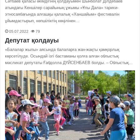
Сәтбаев қаласы әкімдігінің қолдауымен Шынболат Ділдебаев
атындағы Кеншілер сарайының ұжымы «Ұлы Дала» тарихи-
этносаябағында алғашқы қалалық «Ханшайым» фестивалін
ұйымдастырып, көпшіліктің көңілінен…
05.07.2022
79
Депутат қолдауы
«Балалар жылы» аясында балаларға жан-жақты қамқорлық
көрсетілуде. Осындай ізгі бастаманы қолға алған облыстық
мәслихат депутаты Ғабдолла ДҮЙСЕНБАЕВ болды. – Облыстық…