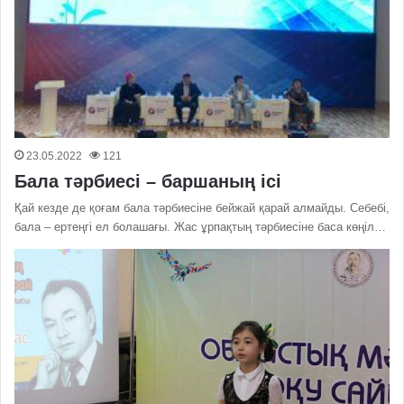
23.05.2022
121
Бала тәрбиесі – баршаның ісі
Қай кезде де қоғам бала тәрбиесіне бейжай қарай алмайды. Себебі,
бала – ертеңгі ел болашағы. Жас ұрпақтың тәрбиесіне баса көңіл…