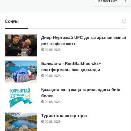
Келесі бет
Соңғы
Дияр Нұрғожай UFC-де қатарынан екінші
рет жеңіске жетті
09.08.2026
Балқашта «RentBalkhash.kz»
платформасы іске қосылды
09.08.2026
Қазақстанның жаңа тарихындағы биік
белес
09.08.2026
Туристік кластер тірегі
09.08.2026