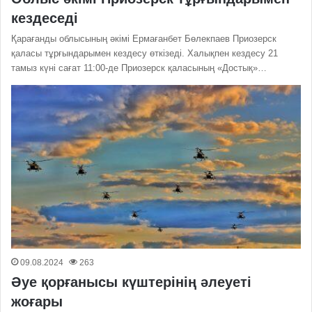
кездеседі
Қарағанды облысының әкімі Ермағанбет Бөлекпаев Приозерск
қаласы тұрғындарымен кездесу өткізеді. Халықпен кездесу 21
тамыз күні сағат 11:00-де Приозерск қаласының «Достық»…
09.08.2024
263
Әуе қорғанысы күштерінің әлеуеті
жоғары