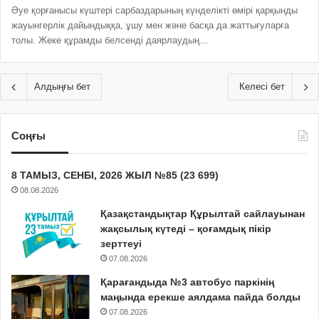
Әуе қорғанысы күштері сарбаздарының күнделікті өмірі қарқынды
жауынгерлік дайындыққа, ұшу мен және басқа да жаттығуларға
толы. Жеке құрамды белсенді даярлаудың…
Алдыңғы бет
Келесі бет
Соңғы
8 ТАМЫЗ, СЕНБІ, 2026 ЖЫЛ №85 (23 699)
08.08.2026
Қазақстандықтар Құрылтай сайлауынан
жақсылық күтеді – қоғамдық пікір
зерттеуі
07.08.2026
Қарағандыда №3 автобус паркінің
маңында ерекше аялдама пайда болды
07.08.2026