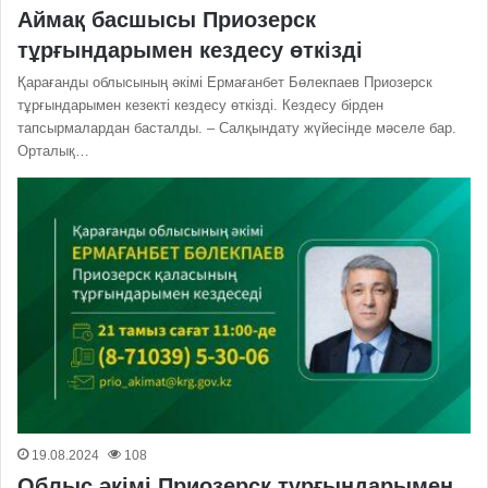
Аймақ басшысы Приозерск
тұрғындарымен кездесу өткізді
Қарағанды облысының әкімі Ермағанбет Бөлекпаев Приозерск
тұрғындарымен кезекті кездесу өткізді. Кездесу бірден
тапсырмалардан басталды. – Салқындату жүйесінде мәселе бар.
Орталық…
19.08.2024
108
Облыс әкімі Приозерск тұрғындарымен