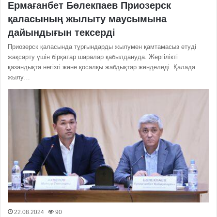
Ермағанбет Бөлекпаев Приозерск
қаласының жылыту маусымына
дайындығын тексерді
Приозерск қаласында тұрғындарды жылумен қамтамасыз етуді
жақсарту үшін бірқатар шаралар қабылдануда. Жергілікті
қазандықта негізгі және қосалқы жабдықтар жөнделеді. Қалада
жылу…
22.08.2024
90