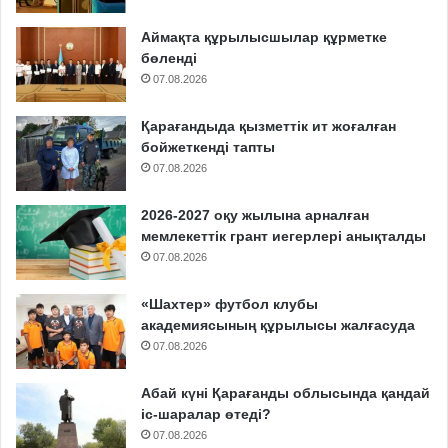
Аймақта құрылысшылар құрметке
бөленді
07.08.2026
Қарағандыда қызметтік ит жоғалған
бойжеткенді тапты
07.08.2026
2026-2027 оқу жылына арналған
мемлекеттік грант иегерлері анықталды
07.08.2026
«Шахтер» футбол клубы
академиясының құрылысы жалғасуда
07.08.2026
Абай күні Қарағанды облысында қандай
іс-шаралар өтеді?
07.08.2026