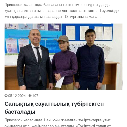
Приозерск қаласында баспананы көптен күткен тұрғындарды
қуантқан салтанатты іс-шаралар легі жалғасын тапты. Тәуелсіздік
күні қарсаңында шағын шаһардың 12 тұрғынына жаңа…
05.12.2024
107
Салықтық сауаттылық түбіртектен
басталады
Приозерск қаласында 1 ай бойы жиналған түбіртектерге ұтыс
ойындары өтіп, жеңімпаздар анықталды. «Түбіртекті талап ет,