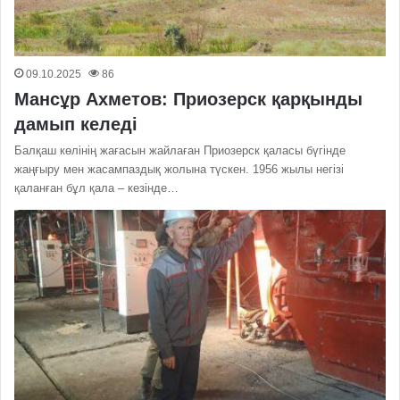
09.10.2025
86
Мансұр Ахметов: Приозерск қарқынды
дамып келеді
Балқаш көлінің жағасын жайлаған Приозерск қаласы бүгінде
жаңғыру мен жасампаздық жолына түскен. 1956 жылы негізі
қаланған бұл қала – кезінде…