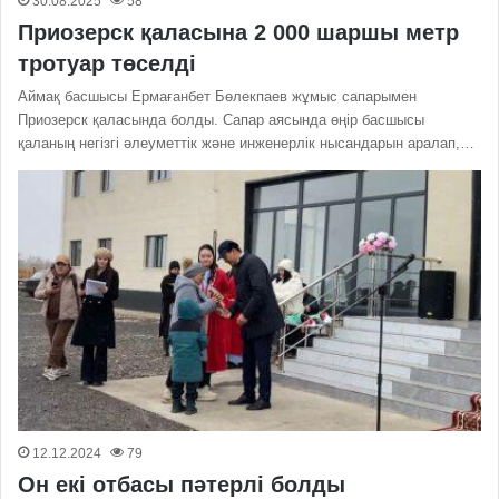
30.08.2025
58
Приозерск қаласына 2 000 шаршы метр
тротуар төселді
Аймақ басшысы Ермағанбет Бөлекпаев жұмыс сапарымен
Приозерск қаласында болды. Сапар аясында өңір басшысы
қаланың негізгі әлеуметтік және инженерлік нысандарын аралап,…
12.12.2024
79
Он екі отбасы пәтерлі болды