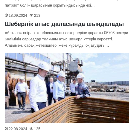
патриот бол!» шарасының қорытындысында екі…
18.09.2024
213
Шеберлік атыс даласында шыңдалады
«Астана» өңірлік қолбасшылығы әскерлеріне қарасты 06708 әскери
бөлімінің сарбаздар толқыны атыс шеберлікттерін көрсетті.
Алдымен, сабақ жетекшілері жеке құрамды оқ атудағы…
22.08.2024
125