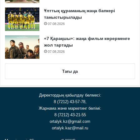
Ұлттық құраманың жаңа бапкері
таныстырылады
07.08.2026
«7 Қарақшы»: жаңа фильм көрерменге
жол тартады
07.08.2026
Тағы да
Директордың қабылдау бөлмесі:
8 (7212) 43-57-78,
Жарнама және маркетинг бөлімі:
8 (7212) 43-21-55
ortalyk.kz@gmail.com
ortalyk.kaz@mail.ru