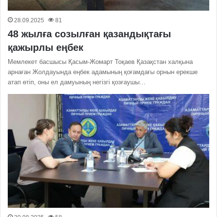
28.09.2025
81
48 жылға созылған қазандықтағы
қажырлы еңбек
Мемлекет басшысы Қасым-Жомарт Тоқаев Қазақстан халқына
арнаған Жолдауында еңбек адамының қоғамдағы орнын ерекше
атап өтіп, оны ел дамуының негізгі қозғаушы…