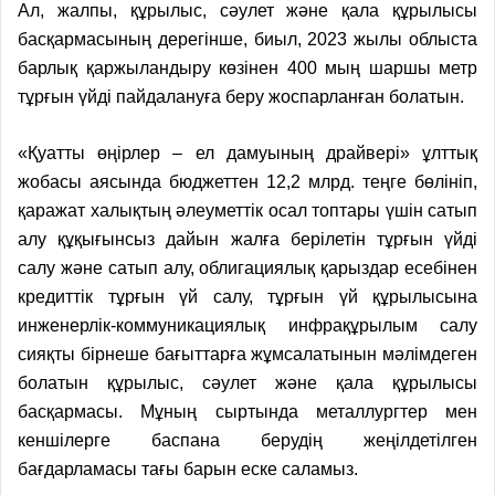
Ал, жалпы, құрылыс, сәулет және қала құрылысы
басқармасының дерегінше, биыл, 2023 жылы облыста
барлық қаржылан­дыру кө­зінен 400 мың шаршы метр
тұрғын үйді пайдалануға беру жоспарланған болатын.
«Қуатты өңірлер – ел дамуының драйвері» ұлттық
жобасы ая­сында бюджеттен 12,2 млрд. теңге бөлініп,
қаражат халықтың әлеуметтік осал топтары үшін сатып
алу құқығынсыз дайын жалға берілетін тұрғын үйді
салу және сатып алу, облигация­лық қарыздар есебінен
кредиттік тұрғын үй салу, тұрғын үй құрылысына
инженерлік-коммуникация­лық инфрақұрылым салу
сияқты бірнеше бағыттарға жұмсалатынын мәлімдеген
болатын құрылыс, сәулет және қала құрылысы
басқармасы. Мұның сыртында металлургтер мен
кеншілерге баспана берудің жеңілдетілген
бағдарламасы тағы барын еске саламыз.