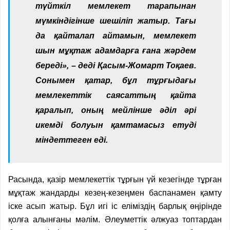
түйткіл мемлекет тарапынан
мүмкіндігінше шешіліп жатыр. Тағы
да қайталап айтамын, мемлекет
шын мұқтаж адамдарға ғана жәрдем
береді», – деді Қасым-Жомарт Тоқаев.
Сонымен қатар, бұл тұрғыдағы
мемлекеттік саясаттың қайта
қаралып, оның мейлінше әділ әрі
икемді болуын қамтамасыз етуді
міндеттеген еді.
Расында, қазір мемлекеттік тұр­ғын үй кезегінде тұрған
мұқтаж жандарды кезең-кезеңмен баспанамен қамту
іске асып жатыр. Бұл игі іс еліміздің барлық өңірінде
қолға алынғаны мәлім. Әлеуметтік әлжуаз топтардан