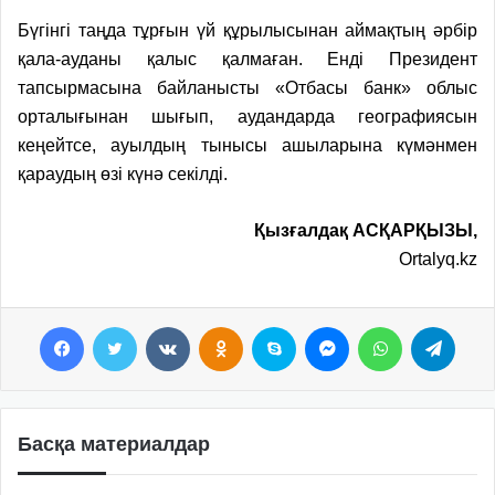
Бүгінгі таңда тұрғын үй құрылысынан аймақтың әрбір
қала-ауданы қалыс қалмаған. Енді Президент
тапсырмасына байланысты «Отбасы банк» облыс
орталығынан шы­ғып, аудандарда географиясын
кеңейтсе, ауылдың тынысы ашыларына күмәнмен
қараудың өзі күнә секілді.
Қызғалдақ АСҚАРҚЫЗЫ,
Ortalyq.kz
Facebook
Twitter
VKontakte
Odnoklassniki
Skype
Messenger
WhatsApp
Telegram
Басқа материалдар