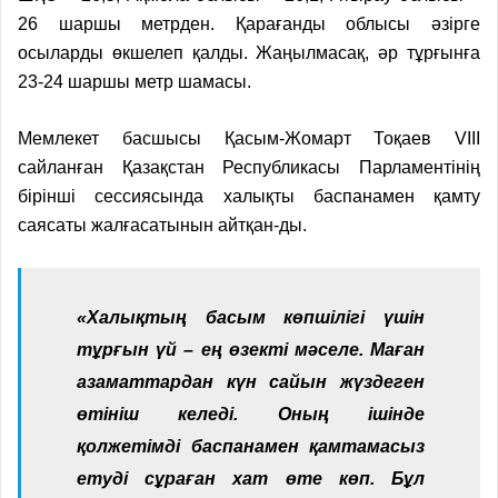
26 шаршы метрден. Қарағанды облысы әзірге
осыларды өкшелеп қалды. Жаңылмасақ, әр тұрғынға
23-24 шаршы метр шамасы.
Мемлекет басшысы Қасым-Жомарт Тоқаев VIII
сайланған Қазақ­стан Республикасы Парламентінің
бірінші сессиясында халықты баспанамен қамту
саясаты жалғасатынын айтқан-ды.
«Халықтың басым көпшілігі үшін
тұрғын үй – ең өзекті мәселе. Маған
азаматтардан күн сайын жүздеген
өтініш келеді. Оның ішінде
қолжетімді баспанамен қамтамасыз
етуді сұраған хат өте көп. Бұл