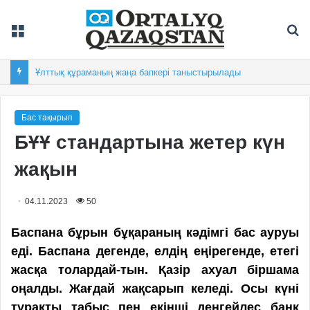
Мәзір
Із
Ұлттық құраманың жаңа бапкері таныстырылады
Бас тақырып
БҰҰ стандартына жетер күн
жақын
04.11.2023
50
Баспана бұрын бұқараның кәдімгі бас ауруы
еді. Баспана дегенде, елдің еңірегенде, етегі
жасқа толардай-тын. Қазір ахуал біршама
оңалды. Жағдай жақсарып келеді. Осы күні
тұрақты табыс пен екінші деңгейлес банк