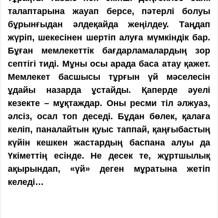
талаптарына жауап берсе, пәтерлі болуы
бұрынғыдан әлдеқайда жеңілдеу. Таңдап
жүріп, шекесінен шертіп алуға мүмкіндік бар.
Бұған мемлекеттік бағдарламалардың зор
септігі тиді. Мұны осы арада баса атау қажет.
Мемлекет басшысы тұрғын үй мәселесін
ұдайы назарда ұстайды. Қаперде әуелі
кезекте – мұқтаждар. Оны ресми тіл әлжуаз,
әлсіз, осал топ деседі. Бұдан бөлек, қалаға
келіп, паналайтын қуыс таппай, қаңғыбастың
күйін кешкен жастардың баспана алуы да
Үкіметтің есінде. Не десек те, жұртшылық
ақырындап, «үй» деген мұратына жетіп
келеді…