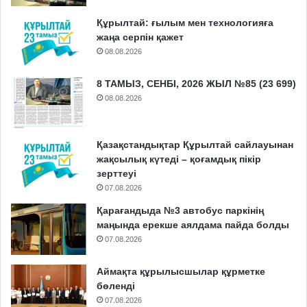
Құрылтай: ғылым мен технологияға
жаңа серпін қажет
08.08.2026
8 ТАМЫЗ, СЕНБІ, 2026 ЖЫЛ №85 (23 699)
08.08.2026
Қазақстандықтар Құрылтай сайлауынан
жақсылық күтеді – қоғамдық пікір
зерттеуі
07.08.2026
Қарағандыда №3 автобус паркінің
маңында ерекше аялдама пайда болды
07.08.2026
Аймақта құрылысшылар құрметке
бөленді
07.08.2026