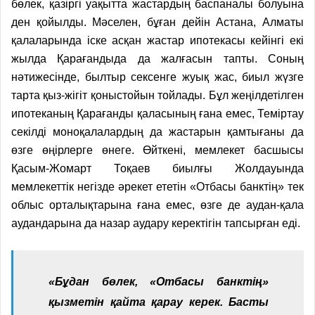
бөлек, қазіргі уақытта жастардың баспаналы болуына
ден қойылды. Мәселен, бұған дейін Астана, Алматы
қалаларында іске асқан жастар ипотекасы кейінгі екі
жылда Қарағандыда да жалғасын тапты. Соның
нәтижесінде, былтыр сексенге жуық жас, биыл жүзге
тарта қыз-жігіт қоныстойын тойлады. Бұл жеңілдетілген
ипотеканың Қарағанды қаласының ғана емес, Теміртау
секілді моноқалалардың да жастарын қамтығаны да
өзге өңірлерге өнеге. Өйткені, мемлекет басшысы
Қасым-Жомарт Тоқаев биылғы Жолдауында
мемлекеттік негізде әрекет ететін «Отбасы банктің» тек
облыс орталықтарына ғана емес, өзге де аудан-қала
аудандарына да назар аудару керектігін тапсырған еді.
«Бұдан бөлек, «Отбасы банктің»
қызметін қайта қарау керек. Бас­ты