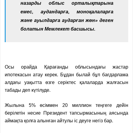
назарды облыс орталықтарына
емес, аудандарға, моноқалаларға
және ауылдарға аударған жөн» деген
болатын Мемлекет басшысы.
Осы орайда Қарағанды облысындағы жастар
ипотекасын атау керек. Бұдан былай бұл бағдарлама
алдағы уақытта өзге серіктес қалаларда жалғасын
табады деп күтілуде.
Жылына 5% өсіммен 20 миллион теңгеге дейін
берілетін несие Президент тапсырмасының аясында
аймақта қолға алынған айтулы іс деуге негіз бар.