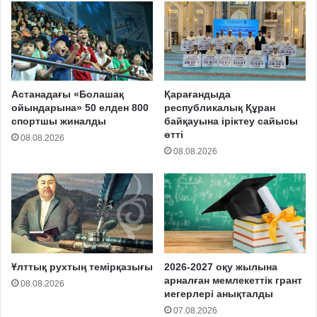
Астанадағы «Болашақ
Қарағандыда
ойындарына» 50 елден 800
республикалық Құран
спортшы жиналды
байқауына іріктеу сайысы
өтті
08.08.2026
08.08.2026
Ұлттық рухтың темірқазығы
2026-2027 оқу жылына
арналған мемлекеттік грант
08.08.2026
иегерлері анықталды
07.08.2026