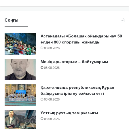
Соңғы
Астанадағы «Болашақ ойындарына» 50
елден 800 спортшы жиналды
08.08.2026
Менің арыстарым – бойтұмарым
08.08.2026
Қарағандыда республикалық Құран
байқауына іріктеу сайысы өтті
08.08.2026
Ұлттық рухтың темірқазығы
08.08.2026