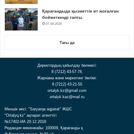
Қарағандыда қызметтік ит жоғалған
бойжеткенді тапты
07.08.2026
Тағы да
Директордың қабылдау бөлмесі:
8 (7212) 43-57-78,
Жарнама және маркетинг бөлімі:
8 (7212) 43-21-55
ortalyk.kz@gmail.com
ortalyk.kaz@mail.ru
Меншік иесі: "Saryarqa aqparat" ЖШС
"Ortalyq.kz" ақпарат агенттігі
№17402-ИА 20.12.2018
Редакция мекенжайы: 100009, Қарағанды қ.