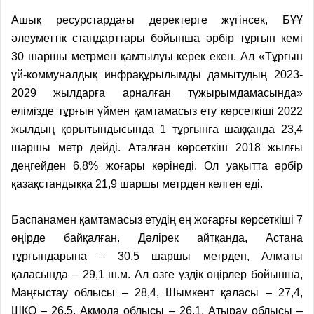
Ашық ресурстардағы деректерге жүгінсек, БҰҰ
әлеуметтік стандарттары бойынша әрбір тұрғын кемі
30 шаршы метрмен қамтылуы керек екен. Ал «Тұрғын
үй-коммуналдық инфрақұрылымды дамытудың 2023-
2029 жылдарға арналған тұжырымдамасында»
елімізде тұрғын үймен қамтамасыз ету көрсеткіші 2022
жылдың қорытындысында 1 тұрғынға шаққанда 23,4
шаршы метр дейді. Аталған көрсеткіш 2018 жылғы
деңгейден 6,8% жоғары көрінеді. Ол уақытта әрбір
қазақстандыққа 21,9 шаршы метрден келген еді.
Баспанамен қамтамасыз етудің ең жоғарғы көрсеткіші 7
өңірде байқалған. Дәлірек айтқанда, Астана
тұрғындарына – 30,5 шаршы метрден, Алматы
қаласында – 29,1 ш.м. Ал өзге үздік өңірлер бойынша,
Маңғыстау облысы – 28,4, Шымкент қаласы – 27,4,
ШҚО – 26,5, Ақмола облысы – 26,1, Атырау облысы –