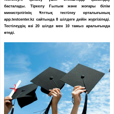
басталады. Тіркелу Ғылым және жоғары білім
министрлігінің Ұлттық тестілеу орталығының
app.testcenter.kz сайтында 8 шілдеге дейін жүргізіледі.
Тестілеудің өзі 20 шілде мен 10 тамыз аралығында
өтеді.