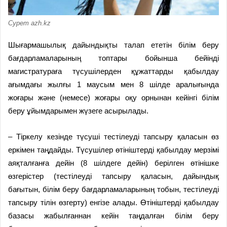
Сурет azh.kz
Шығармашылық дайындықты талап ететін білім беру
бағдарламаларының топтары бойынша бейінді
магистратураға түсушілерден құжаттарды қабылдау
ағымдағы жылғы 1 маусым мен 8 шілде аралығында
жоғары және (немесе) жоғары оқу орнынан кейінгі білім
беру ұйымдарымен жүзеге асырылады.
– Тіркелу кезінде түсуші тестілеуді тапсыру қаласын өз
еркімен таңдайды. Түсушілер өтініштерді қабылдау мерзімі
аяқталғанға дейін (8 шілдеге дейін) берілген өтінішке
өзгерістер (тестілеуді тапсыру қаласын, дайындық
бағытын, білім беру бағдарламаларының тобын, тестілеуді
тапсыру тілін өзгерту) енгізе алады. Өтініштерді қабылдау
базасы жабылғаннан кейін таңдалған білім беру