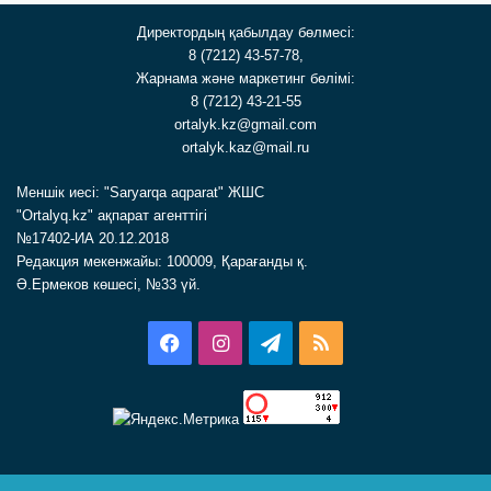
Директордың қабылдау бөлмесі:
8 (7212) 43-57-78,
Жарнама және маркетинг бөлімі:
8 (7212) 43-21-55
ortalyk.kz@gmail.com
ortalyk.kaz@mail.ru
Меншік иесі: "Saryarqa aqparat" ЖШС
"Ortalyq.kz" ақпарат агенттігі
№17402-ИА 20.12.2018
Редакция мекенжайы: 100009, Қарағанды қ.
Ә.Ермеков көшесі, №33 үй.
Facebook
Instagram
Telegram
RSS