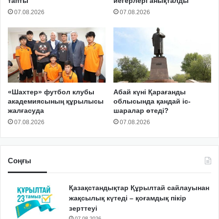
тапты
иегерлері анықталды
07.08.2026
07.08.2026
«Шахтер» футбол клубы
Абай күні Қарағанды
академиясының құрылысы
облысында қандай іс-
жалғасуда
шаралар өтеді?
07.08.2026
07.08.2026
Соңғы
Қазақстандықтар Құрылтай сайлауынан
жақсылық күтеді – қоғамдық пікір
зерттеуі
07.08.2026