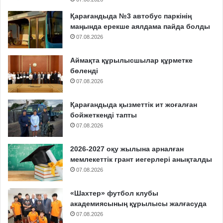
Қарағандыда №3 автобус паркінің
маңында ерекше аялдама пайда болды
07.08.2026
Аймақта құрылысшылар құрметке
бөленді
07.08.2026
Қарағандыда қызметтік ит жоғалған
бойжеткенді тапты
07.08.2026
2026-2027 оқу жылына арналған
мемлекеттік грант иегерлері анықталды
07.08.2026
«Шахтер» футбол клубы
академиясының құрылысы жалғасуда
07.08.2026