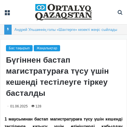
Мәзір
Із
Андрей Ульшиннің голы «Шахтерге» кезекті жеңіс сыйлады
Бас тақырып
Жаңалықтар
Бүгіннен бастап
магистратураға түсу үшін
кешенді тестілеуге тіркеу
басталды
01.06.2025
128
1 маусымнан бастап магистратураға түсу үшін кешенді
тестілеуге қатысу үшін өтініштерді қабылдау