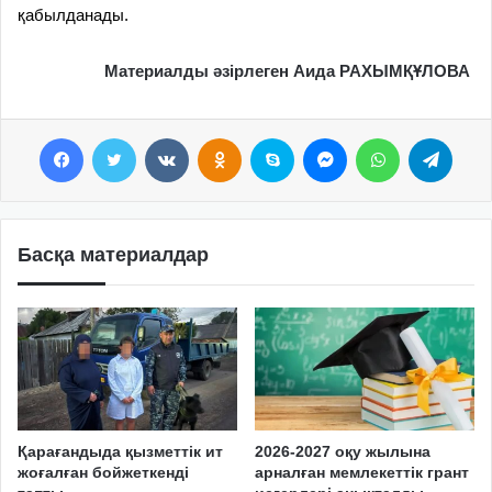
қабылданады.
Материалды әзірлеген Аида РАХЫМҚҰЛОВА
Facebook
Twitter
VKontakte
Odnoklassniki
Skype
Messenger
WhatsApp
Telegram
Басқа материалдар
Қарағандыда қызметтік ит
2026-2027 оқу жылына
жоғалған бойжеткенді
арналған мемлекеттік грант