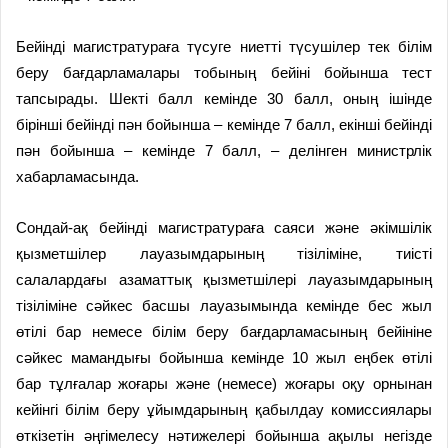
Бейінді магистратураға түсуге ниетті түсушілер тек білім
беру бағдарламалары тобының бейіні бойынша тест
тапсырады. Шекті балл кемінде 30 балл, оның ішінде
бірінші бейінді пән бойынша – кемінде 7 балл, екінші бейінді
пән бойынша – кемінде 7 балл, – делінген министрлік
хабарламасында.
Сондай-ақ бейінді магистратураға саяси және әкімшілік
қызметшілер лауазымдарының тізіліміне, тиісті
салалардағы азаматтық қызметшілері лауазымдарының
тізіліміне сәйкес басшы лауазымында кемінде бес жыл
өтілі бар немесе білім беру бағдарламасының бейініне
сәйкес мамандығы бойынша кемінде 10 жыл еңбек өтілі
бар тұлғалар жоғары және (немесе) жоғары оқу орнынан
кейінгі білім беру ұйымдарының қабылдау комиссиялары
өткізетін әңгімелесу нәтижелері бойынша ақылы негізде