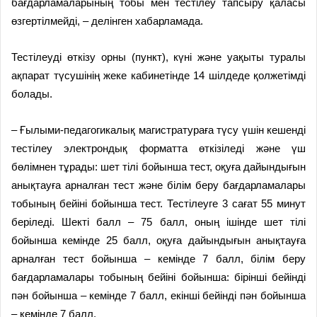
бағдарламаларының тобы мен тестілеу тапсыру қаласы
өзгертілмейді, – делінген хабарламада.
Тестілеуді өткізу орны (пункт), күні және уақыты туралы
ақпарат түсушінің жеке кабинетінде 14 шілдеде қолжетімді
болады.
– Ғылыми-педагогикалық магистратураға түсу үшін кешенді
тестілеу электрондық форматта өткізіледі және үш
бөлімнен тұрады: шет тілі бойынша тест, оқуға дайындығын
анықтауға арналған тест және білім беру бағдарламалары
тобының бейіні бойынша тест. Тестілеуге 3 сағат 55 минут
беріледі. Шекті балл – 75 балл, оның ішінде шет тілі
бойынша кемінде 25 балл, оқуға дайындығын анықтауға
арналған тест бойынша – кемінде 7 балл, білім беру
бағдарламалары тобының бейіні бойынша: бірінші бейінді
пән бойынша – кемінде 7 балл, екінші бейінді пән бойынша
– кемінде 7 балл.