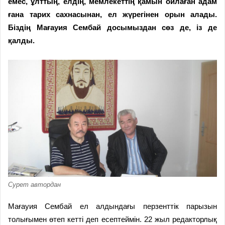
емес, ұлттың, елдің, мемлекеттің қамын ойлаған адам
ғана тарих сахнасынан, ел жүрегінен орын алады.
Біздің Мағауия Сембай досымыздан сөз де, із де
қалды.
Сурет автордан
Мағауия Сембай ел алдындағы перзенттік парызын
толығымен өтеп кетті деп есептеймін. 22 жыл редакторлық