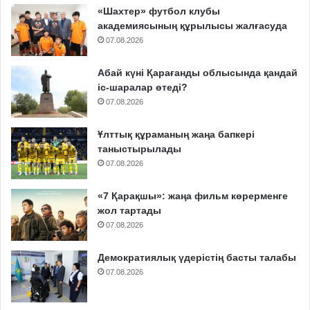
«Шахтер» футбол клубы
академиясының құрылысы жалғасуда
07.08.2026
Абай күні Қарағанды облысында қандай
іс-шаралар өтеді?
07.08.2026
Ұлттық құраманың жаңа бапкері
таныстырылады
07.08.2026
«7 Қарақшы»: жаңа фильм көрерменге
жол тартады
07.08.2026
Демократиялық үдерістің басты талабы
07.08.2026