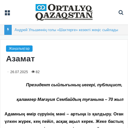
Мәзір
Із
Андрей Ульшиннің голы «Шахтерге» кезекті жеңіс сыйлады
Жаңалықтар
Азамат
26.07.2025
82
Президент сыйлығының иегері, публицист,
қаламгер Мағауия Сембайдың туғанына – 70 жыл
Адамның өмір сүруінің мәні – артыңа із қалдыру. Оған
үлкен жүрек, кең пейіл, асқақ ақыл керек. Жеке бастың