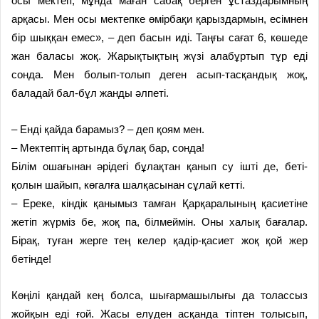
осы мектеп, мұнда маған сабақ берген ұстаздарымның
арқасы. Мен осы мектепке өмірбақи қарыздармын, есімнен
бір шыққан емес», – деп басын иді. Таңғы сағат 6, көшеде
жан баласы жоқ. Жарықтықтың жүзі алабұртып тұр еді
сонда. Мен болып-толып деген асып-тасқандық жоқ,
баладай бал-бұл жанды әлпеті.
– Енді қайда барамыз? – деп қоям мен.
– Мектептің артында бұлақ бар, сонда!
Білім ошағынан әрідегі бұлақтан қанып су ішті де, беті-
қолын шайып, көгалға шалқасынан сұлай кетті.
– Ереке, кіндік қанымыз тамған Қарқаралының қасиетіне
жетіп жүрміз бе, жоқ па, білмеймін. Оны халық бағалар.
Бірақ, туған жерге тең келер қадір-қасиет жоқ қой жер
бетінде!
Көңілі қандай кең болса, шығармашылығы да толассыз
жойқын еді ғой. Жасы елуден асқанда тіптен толысып,