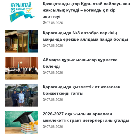
Қазақстандықтар Құрылтай сайлауынан
жақсылық күтеді – қоғамдық пікір
зерттеуі
07.08.2026
Қарағандыда №3 автобус паркінің
маңында ерекше аялдама пайда болды
07.08.2026
Аймақта құрылысшылар құрметке
бөленді
07.08.2026
Қарағандыда қызметтік ит жоғалған
бойжеткенді тапты
07.08.2026
2026-2027 оқу жылына арналған
мемлекеттік грант иегерлері анықталды
07.08.2026