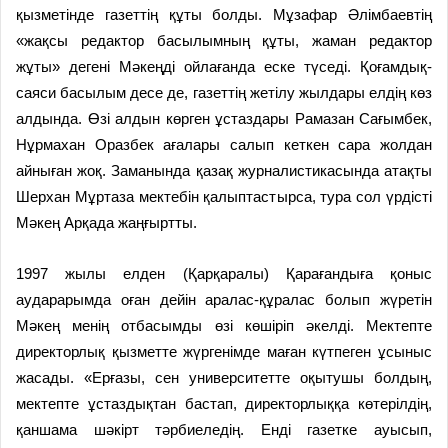
қызметінде газеттің құты болды. Мұзафар Әлімбаевтің
«жақсы редактор басылымның құты, жаман редактор
жұты» дегені Мәкеңді ойлағанда еске түседі. Қоғамдық-
саяси басылым десе де, газеттің жетілу жылдары елдің көз
алдында. Өзі алдын көрген ұстаздары Рамазан Сағымбек,
Нұрмахан Оразбек ағалары салып кеткен сара жолдан
айныған жоқ. Заманында қазақ журналистикасында атақты
Шерхан Мұртаза мектебін қалыптастырса, тура сол үрдісті
Мәкең Арқада жаңғыртты.
1997 жылы елден (Қарқаралы) Қарағандыға қоныс
аударарымда оған дейін аралас-құралас болып жүретін
Мәкең менің отбасымды өзі көшіріп әкелді. Мектепте
директорлық қызметте жүргенімде маған күтпеген ұсыныс
жасады. «Ерғазы, сен университетте оқытушы болдың,
мектепте ұстаздықтан бастап, директорлыққа көтерілдің,
қаншама шәкірт тәрбиеледің. Енді газетке ауысып,