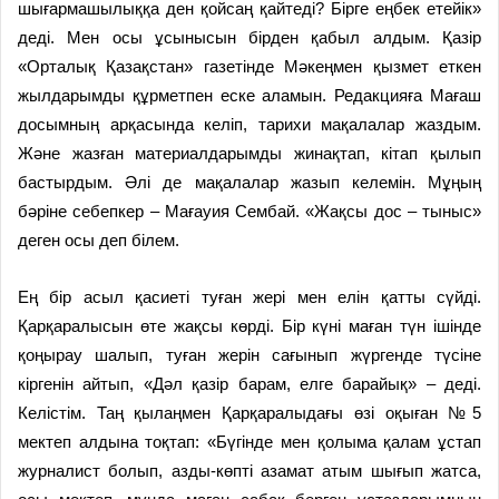
шығармашылыққа ден қойсаң қайтеді? Бірге еңбек етейік»
деді. Мен осы ұсынысын бірден қабыл алдым. Қазір
«Орталық Қазақстан» газетінде Мәкеңмен қызмет еткен
жылдарымды құрметпен еске аламын. Редакцияға Мағаш
досымның арқасында келіп, тарихи мақалалар жаздым.
Және жазған материалдарымды жинақтап, кітап қылып
бастырдым. Әлі де мақалалар жазып келемін. Мұңың
бәріне себепкер – Мағауия Сембай. «Жақсы дос – тыныс»
деген осы деп білем.
Ең бір асыл қасиеті туған жері мен елін қатты сүйді.
Қарқаралысын өте жақсы көрді. Бір күні маған түн ішінде
қоңырау шалып, туған жерін сағынып жүргенде түсіне
кіргенін айтып, «Дәл қазір барам, елге барайық» – деді.
Келістім. Таң қылаңмен Қарқаралыдағы өзі оқыған №5
мектеп алдына тоқтап: «Бүгінде мен қолыма қалам ұстап
журналист болып, азды-көпті азамат атым шығып жатса,