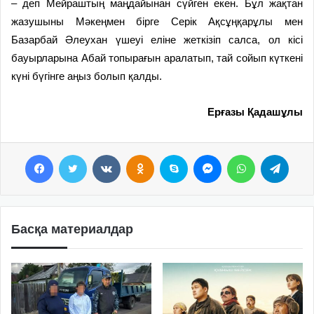
– деп Мейраштың маңдайынан сүйген екен. Бұл жақтан
жазушыны Мәкеңмен бірге Серік Ақсұңқарұлы мен
Базарбай Әлеухан үшеуі еліне жеткізіп салса, ол кісі
бауырларына Абай топырағын аралатып, тай сойып күткені
күні бүгінге аңыз болып қалды.
Ерғазы Қадашұлы
Facebook
Twitter
VKontakte
Odnoklassniki
Skype
Messenger
WhatsApp
Telegram
Басқа материалдар