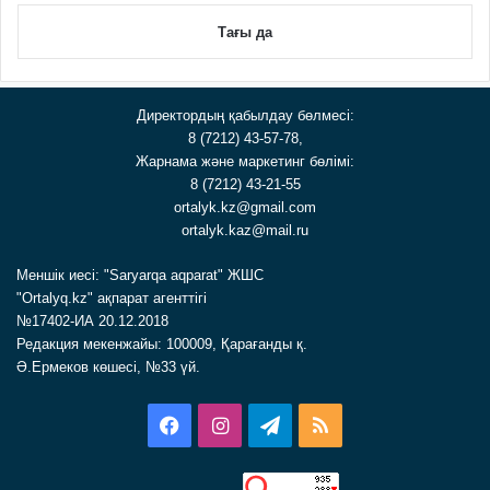
Тағы да
Директордың қабылдау бөлмесі:
8 (7212) 43-57-78,
Жарнама және маркетинг бөлімі:
8 (7212) 43-21-55
ortalyk.kz@gmail.com
ortalyk.kaz@mail.ru
Меншік иесі: "Saryarqa aqparat" ЖШС
"Ortalyq.kz" ақпарат агенттігі
№17402-ИА 20.12.2018
Редакция мекенжайы: 100009, Қарағанды қ.
Ә.Ермеков көшесі, №33 үй.
Facebook
Instagram
Telegram
RSS