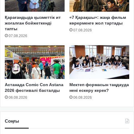
Қарағандыда қызметтік ит
«7 Қарақшы»: жаңа фильм
жоғалған бойжеткенді
көрерменге жол тартады
тапты
07.08.2026
07.08.2026
Астанада Comic Con Astana
Мектеп формасын таңдауда
2026 фестивалі басталды
нені ескеру керек?
06.08.2026
06.08.2026
Соңғы