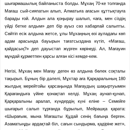
шығармашылық байланыста болды. Мұхаң 70-ке толғанда
Мағаш сый-сияпатын алып, Алматыға ағасын құттықтауға
барады ғой. Алдын ала қоңырау шалып, «аға, мен сіздің
үйді бетке алдым» деп бір ауыз сөз хабарлай салыпты.
Сөйтіп есік алдына жетсе, ұлы Мұхаңның өзі ауладағы көп
адам арасында бауырын тағатсыздана күтіп, «Мағаш,
қайдасың?» деп дауыстап жүрген көрінеді. Ал, Мағауин
мұндай құрметпен қарсы алған кісі кемде-кем.
Негізі, Мұхаң мен Мағау деген өз алдына бөлек соқталы
тақырып. Бұның бір дәлелі, Мұхтар аға Қарқаралының 180
жылдық мерейтойы қарсаңында Мағаудың шақыртуымен
Қарағандыға үйіне қонақтап келді. Мұхаң аунап-қунап,
Қарқаралыны аралап, күндердің күні еліне – Семейге
шығарып салып тұрғанда бұрылып, Мейрашқа қарата:
«Шырағым, мына Мағашты Құдай сенің бағыңа берген.
Азаматыңды ардақтай біл, сағын сындырма, қадіріне жет»,