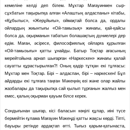
кемеліне келді деп білем. Мұхтар Мағауинмен сыр-
сұхбатын тақырыпқа алған «Алаштың алдаспаны» кітабы,
«Құбылыс», «Жерұйығы», оймақтай болса да, ордалы
ойлардың жиынтығы «Ой-тамызық» жинағы, қай-қайсы
болса да, оқырманын табатын болашақтың дүниелері дер
едім. Маған, әсіресе, философиялық ойларға құрылған
«Ой-тамызығы» қатты ұнайды. Батыр Тоқтар ағасының
мерейтойына арнап шығарған «Наркескен» жинағы қалай
сауатты құрастырылған?! Оның қадір тұтқан екі тұлғасы:
Мұхтар мен Тоқтар. Бірі – алдаспан, бірі – наркескен! Бұл
айдарды екі тұлғаға таңған Мәкеңнің өзі және олар жайлы
жазбалары да тақырыпқа сай қылып тұрғанын жалғыз мен
емес, қалың оқырман қауым білсе керек.
Сондығынан шығар, кісі баласын көңілі құлар, иіні түсе
бермейтін ғұлама Мағауин Мәкеңді қатты жақсы көрді. Тіпті,
бауыры ретінде ардақтап өтті. Тығыз қарым-қатынаста,