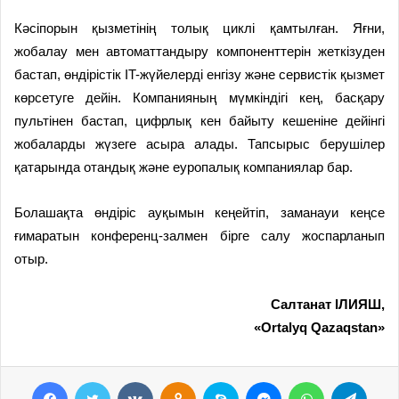
Кәсіпорын қызметінің толық циклі қамтылған. Яғни,
жобалау мен автоматтандыру компоненттерін жеткізуден
бастап, өндірістік IT-жүйелерді енгізу және сервистік қызмет
көрсетуге дейін. Компания­ның мүмкіндігі кең, басқару
пультінен бастап, цифрлық кен байыту кешеніне дейінгі
жобаларды жүзеге асыра алады. Тапсырыс берушілер
қатарында отандық және еуропалық компаниялар бар.
Болашақта өндіріс ауқымын кеңейтіп, заманауи кеңсе
ғимаратын конференц-залмен бірге салу жоспарланып
отыр.
Салтанат ІЛИЯШ,
«Ortalyq Qazaqstan»
Facebook
Twitter
VKontakte
Odnoklassniki
Skype
Messenger
WhatsApp
Telegram