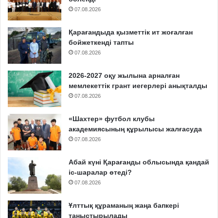
07.08.2026
Қарағандыда қызметтік ит жоғалған
бойжеткенді тапты
07.08.2026
2026-2027 оқу жылына арналған
мемлекеттік грант иегерлері анықталды
07.08.2026
«Шахтер» футбол клубы
академиясының құрылысы жалғасуда
07.08.2026
Абай күні Қарағанды облысында қандай
іс-шаралар өтеді?
07.08.2026
Ұлттық құраманың жаңа бапкері
таныстырылады