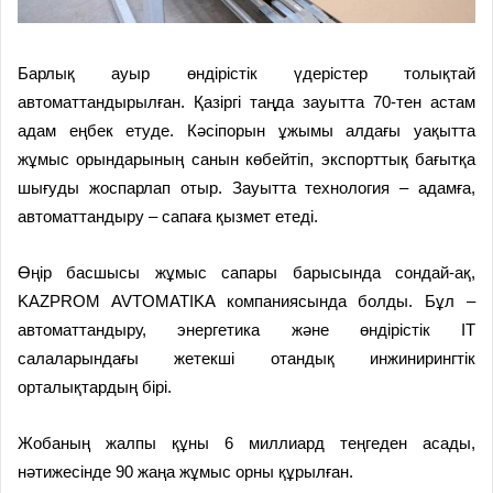
Барлық ауыр өндірістік үдеріс­тер толықтай
автоматтандырылған. Қазіргі таңда зауытта 70-тен астам
адам еңбек етуде. Кәсіпорын ұжымы алдағы уақытта
жұмыс орындарының санын көбейтіп, экспорттық бағытқа
шығуды жоспарлап отыр. Зауытта технология – адамға,
автоматтандыру – сапаға қызмет етеді.
Өңір басшысы жұмыс сапары барысында сондай-ақ,
KAZPROM AVTOMATIKA компаниясында болды. Бұл –
автоматтандыру, энергетика және өндірістік IT
салаларындағы жетекші отандық инжинирингтік
орталықтардың бірі.
Жобаның жалпы құны 6 миллиард теңгеден асады,
нәтижесінде 90 жаңа жұмыс орны құрылған.