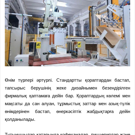
Өнім түрлері әртүрлі. Стандартты қораптардан бастап,
тапсырыс берушінің жеке дизайнымен безендірілген
фирмалық қаптамаға дейін бар. Қораптардың көлемі мен
мақсаты да сан алуан, тұрмыстық заттар мен азық-түлік
өнімдерінен бастап, өнеркәсіптік жабдықтарға дейін
қолданылады.
Тұтынушылар қатарында кофеханалар, пиццериялар және