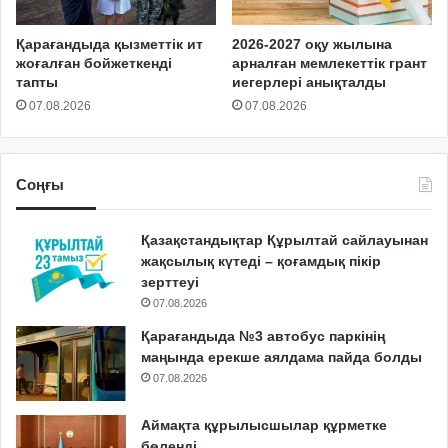
Қарағандыда қызметтік ит
2026-2027 оқу жылына
жоғалған бойжеткенді
арналған мемлекеттік грант
тапты
иегерлері анықталды
07.08.2026
07.08.2026
Соңғы
Қазақстандықтар Құрылтай сайлауынан
жақсылық күтеді – қоғамдық пікір
зерттеуі
07.08.2026
Қарағандыда №3 автобус паркінің
маңында ерекше аялдама пайда болды
07.08.2026
Аймақта құрылысшылар құрметке
бөленді