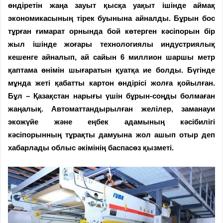
өндіретін жаңа зауыт қысқа уақыт ішінде аймақ
экономикасының тірек буынына айналды. Бұрын бос
тұрған ғимарат орнында бой көтерген кәсіпорын бір
жыл ішінде жоғары технологиялы индустриялық
кешенге айналып, ай сайын 6 миллион шаршы метр
қаптама өнімін шығаратын қуатқа ие болды. Бүгінде
мұнда жеті қабатты картон өндірісі жолға қойылған.
Бұл – Қазақстан нарығы үшін бұрын-соңды болмаған
жаңалық. Автоматтандырылған желілер, заманауи
экожүйе және еңбек адамының кәсібилігі
кәсіпорынның тұрақты дамуына жол ашып отыр деп
хабарлады облыс әкімінің баспасөз қызметі.