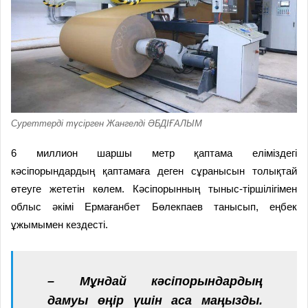
Суреттерді түсірген Жангелді ӘБДІҒАЛЫМ
6 миллион шаршы метр қаптама еліміздегі
кәсіпорындардың қаптамаға деген сұранысын толықтай
өтеуге жететін көлем. Кәсіпорынның тыныс-тіршілігімен
облыс әкімі Ермағанбет Бөлекпаев танысып, еңбек
ұжымымен кездесті.
– Мұндай кәсіпорындардың
дамуы өңір үшін аса маңызды.