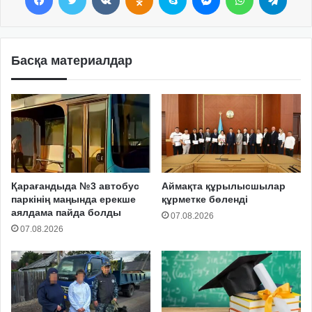
Басқа материалдар
Қарағандыда №3 автобус
Аймақта құрылысшылар
паркінің маңында ерекше
құрметке бөленді
аялдама пайда болды
07.08.2026
07.08.2026