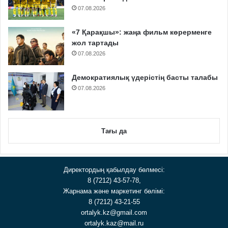
07.08.2026
«7 Қарақшы»: жаңа фильм көрерменге
жол тартады
07.08.2026
Демократиялық үдерістің басты талабы
07.08.2026
Тағы да
Директордың қабылдау бөлмесі:
8 (7212) 43-57-78,
Жарнама және маркетинг бөлімі:
8 (7212) 43-21-55
ortalyk.kz@gmail.com
ortalyk.kaz@mail.ru