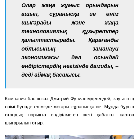
Олар жаңа жұмыс орындарын
ашып, сұранысқа ие өнім
шығарады және жаңа
технологиялық құзыреттер
қалыптастырады. Қарағанды
облысының заманауи
экономикасы дәл осындай
өндірістердің негізінде дамиды, –
деді аймақ басшысы.
Компания басшысы Дмитрий Фу мәлімдегендей, зауыттың
өнімі бүгінде елімізде жоғары сұранысқа ие. Мұнда бұрын
отандық нарықта өндірілмеген жеті қабатты картон
шығарылып отыр.