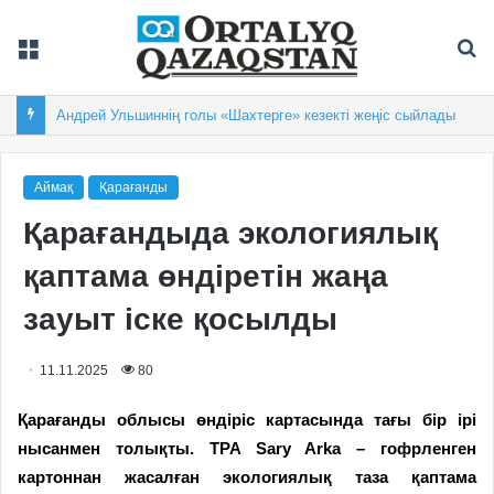
Мәзір
Із
Андрей Ульшиннің голы «Шахтерге» кезекті жеңіс сыйлады
Аймақ
Қарағанды
Қарағандыда экологиялық
қаптама өндіретін жаңа
зауыт іске қосылды
11.11.2025
80
Қарағанды облысы өндіріс картасында тағы бір ірі
нысанмен толықты. TPA Sary Arka – гофрленген
картоннан жасалған экологиялық таза қаптама