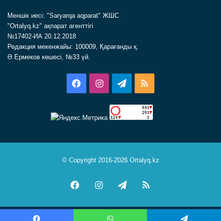
Меншік иесі: "Saryarqa aqparat" ЖШС
"Ortalyq.kz" ақпарат агенттігі
№17402-ИА 20.12.2018
Редакция мекенжайы: 100009, Қарағанды қ.
Ә.Ермеков көшесі, №33 үй.
Facebook
Instagram
Telegram
RSS
© Copyright 2016-2026 Ortalyq.kz
Facebook
Instagram
Telegram
RSS