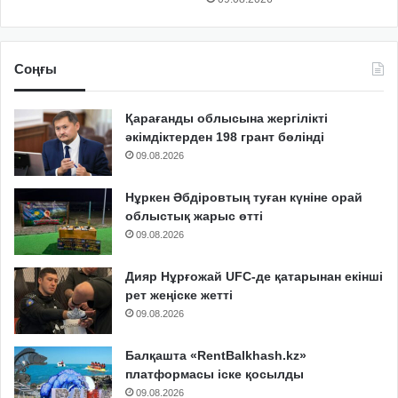
Соңғы
Қарағанды облысына жергілікті
әкімдіктерден 198 грант бөлінді
09.08.2026
Нұркен Әбдіровтың туған күніне орай
облыстық жарыс өтті
09.08.2026
Дияр Нұрғожай UFC-де қатарынан екінші
рет жеңіске жетті
09.08.2026
Балқашта «RentBalkhash.kz»
платформасы іске қосылды
09.08.2026