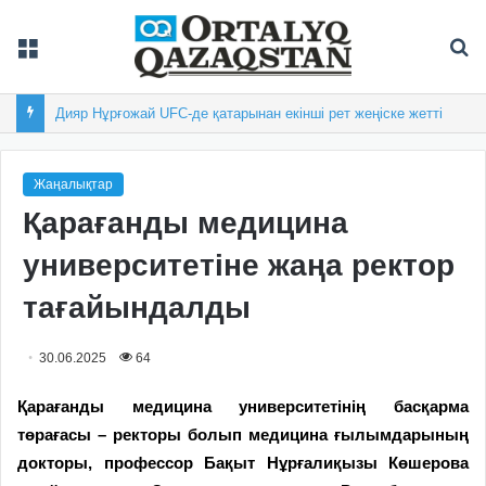
Мәзір
Із
Дияр Нұрғожай UFC-де қатарынан екінші рет жеңіске жетті
Жаңалықтар
Қарағанды медицина
университетіне жаңа ректор
тағайындалды
30.06.2025
64
Қарағанды медицина университетінің басқарма
төрағасы – ректоры болып медицина ғылымдарының
докторы, профессор Бақыт Нұрғалиқызы Көшерова