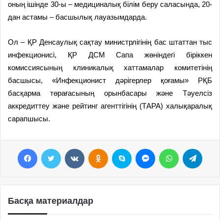
оның ішінде 30-ы – медициналық білім беру саласында, 20-
дан астамы – басшылық лауазымдарда.
Ол – ҚР Денсаулық сақтау министрлігінің бас штаттан тыс
инфекционисі, ҚР ДСМ Сапа жөніндегі біріккен
комиссиясының клиникалық хаттамалар комитетінің
басшысы, «Инфекционист дәрігерлер қоғамы» РҚБ
басқарма төрағасының орынбасары және Тәуелсіз
аккредиттеу және рейтинг агенттігінің (ТАРА) халықаралық
сарапшысы.
Facebook
Twitter
VKontakte
Odnoklassniki
Skype
Messenger
WhatsApp
Telegram
Басқа материалдар