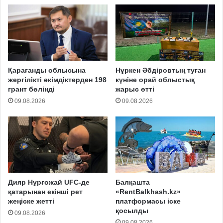
Қарағанды облысына
Нұркен Әбдіровтың туған
жергілікті әкімдіктерден 198
күніне орай облыстық
грант бөлінді
жарыс өтті
09.08.2026
09.08.2026
Дияр Нұрғожай UFC-де
Балқашта
қатарынан екінші рет
«RentBalkhash.kz»
жеңіске жетті
платформасы іске
қосылды
09.08.2026
09.08.2026