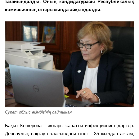
тағайындалды. Оның кандидатурасы Республикалық
комиссияның отырысында айқындалды.
Сурет облыс әкімдігінің сайтынан
Бақыт Көшерова – жоғары санатты инфекционист дәрігер.
Денсаулық сақтау саласындағы өтілі – 35 жылдан астам,