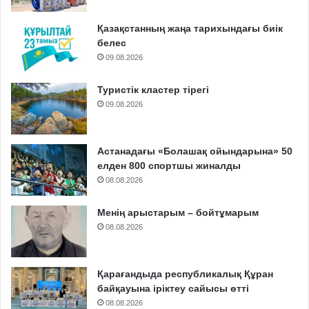
Қазақстанның жаңа тарихындағы биік
белес
09.08.2026
Туристік кластер тірегі
09.08.2026
Астанадағы «Болашақ ойындарына» 50
елден 800 спортшы жиналды
08.08.2026
Менің арыстарым – бойтұмарым
08.08.2026
Қарағандыда республикалық Құран
байқауына іріктеу сайысы өтті
08.08.2026