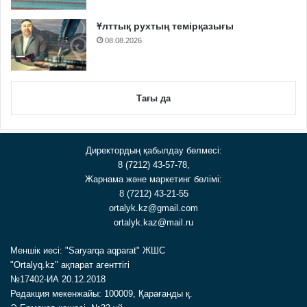
Ұлттық рухтың темірқазығы
08.08.2026
Тағы да
Директордың қабылдау бөлмесі:
8 (7212) 43-57-78,
Жарнама және маркетинг бөлімі:
8 (7212) 43-21-55
ortalyk.kz@gmail.com
ortalyk.kaz@mail.ru
Меншік иесі: "Saryarqa aqparat" ЖШС
"Ortalyq.kz" ақпарат агенттігі
№17402-ИА 20.12.2018
Редакция мекенжайы: 100009, Қарағанды қ.