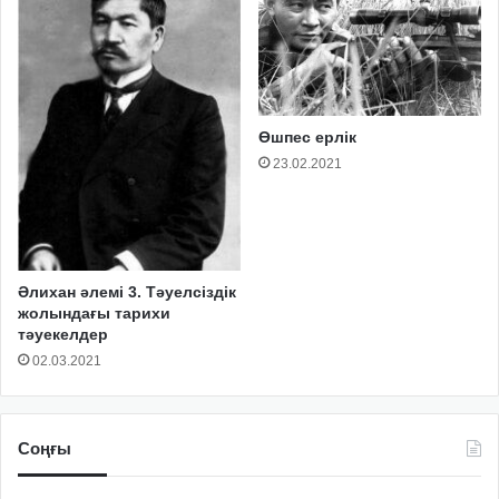
Өшпес ерлік
23.02.2021
Әлихан әлемі 3. Тәуелсіздік
жолындағы тарихи
тәуекелдер
02.03.2021
Соңғы