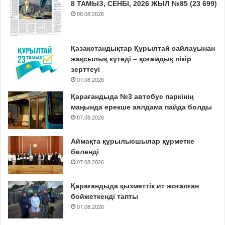
8 ТАМЫЗ, СЕНБІ, 2026 ЖЫЛ №85 (23 699)
08.08.2026
Қазақстандықтар Құрылтай сайлауынан
жақсылық күтеді – қоғамдық пікір
зерттеуі
07.08.2026
Қарағандыда №3 автобус паркінің
маңында ерекше аялдама пайда болды
07.08.2026
Аймақта құрылысшылар құрметке
бөленді
07.08.2026
Қарағандыда қызметтік ит жоғалған
бойжеткенді тапты
07.08.2026