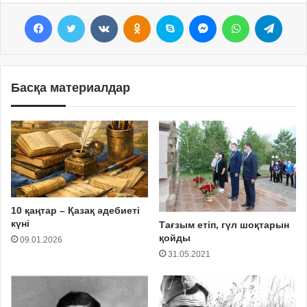
Facebook
Twitter
VKontakte
Odnoklassniki
Skype
Messenger
WhatsApp
Telegram
Басқа материалдар
10 қаңтар – Қазақ әдебиеті
күні
Тағзым етіп, гүл шоқтарын
қойды
09.01.2026
31.05.2021