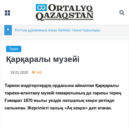
Мәзір
Із
Ұлттық құраманың жаңа бапкері таныстырылады
Тарих
Қарқаралы музейі
19.01.2020
540
Тарихи жәдігерлердің ордасына айналған Қарқаралы
тарихи-өлкетану музейі ғимаратының да тарихы терең.
Ғимарат 1870 жылы уездік патшалық кеңсе ретінде
салынған. Жергілікті халық «Ақ кеңсе» деп атаған.