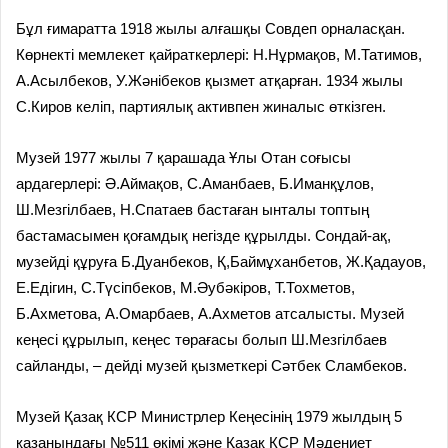
Бұл ғимаратта 1918 жылы алғашқы Совдеп орналасқан.
Көрнекті мемлекет қайраткерлері: Н.Нұрмақов, М.Татимов,
А.Асылбеков, У.Жәнібеков қызмет атқарған. 1934 жылы
С.Киров келіп, партиялық активпен жиналыс өткізген.
Музей 1977 жылы 7 қарашада Ұлы Отан соғысы
ардагерлері: Ә.Аймақов, С.Аманбаев, Б.Иманқұлов,
Ш.Мезгілбаев, Н.Спатаев бастаған ынталы топтың
бастамасымен қоғамдық негізде құрылды. Сондай-ақ,
музейді құруға Б.Дуанбеков, Қ,Баймұханбетов, Ж.Қадауов,
Е.Едігин, С.Түсіпбеков, М.Әубәкіров, Т.Тохметов,
Б.Ахметова, А.Омарбаев, А.Ахметов атсалысты. Музей
кеңесі құрылып, кеңес төрағасы болып Ш.Мезгілбаев
сайланды, – дейді музей қызметкері Сәтбек Сламбеков.
Музей Қазақ КСР Министрлер Кеңесінің 1979 жылдың 5
қазанындағы №511 өкімі және Қазақ КСР Мәдениет