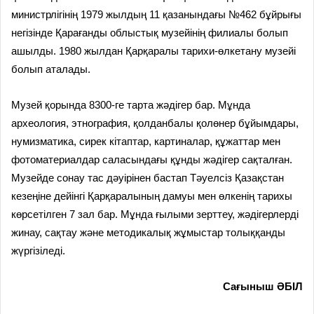
министрлігінің 1979 жылдың 11 қазанындағы №462 бұйрығы
негізінде Қарағанды облыстық музейінің филиалы болып
ашылды. 1980 жылдан Қарқаралы тарихи-өлкетану музейі
болып аталады.
Музей қорында 8300-ге тарта жәдігер бар. Мұнда
археология, этнография, қолданбалы қолөнер бұйымдары,
нумизматика, сирек кітаптар, картиналар, құжаттар мен
фотоматериалдар саласындағы құнды жәдігер сақталған.
Музейде сонау тас дәуірінен бастап Тәуелсіз Қазақстан
кезеңіне дейінгі Қарқаралының дамуы мен өлкенің тарихы
көрсетілген 7 зал бар. Мұнда ғылыми зерттеу, жәдігерлерді
жинау, сақтау және методикалық жұмыстар толыққанды
жүргізіледі.
Сағыныш ӘБІЛ