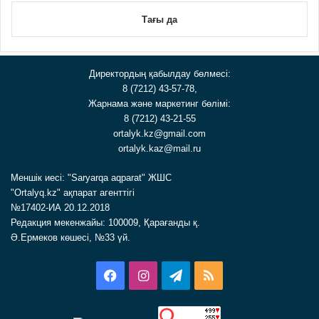
Тағы да
Директордың қабылдау бөлмесі:
8 (7212) 43-57-78,
Жарнама және маркетинг бөлімі:
8 (7212) 43-21-55
ortalyk.kz@gmail.com
ortalyk.kaz@mail.ru
Меншік иесі: "Saryarqa aqparat" ЖШС
"Ortalyq.kz" ақпарат агенттігі
№17402-ИА 20.12.2018
Редакция мекенжайы: 100009, Қарағанды қ.
Ә.Ермеков көшесі, №33 үй.
Facebook
Instagram
Telegram
RSS