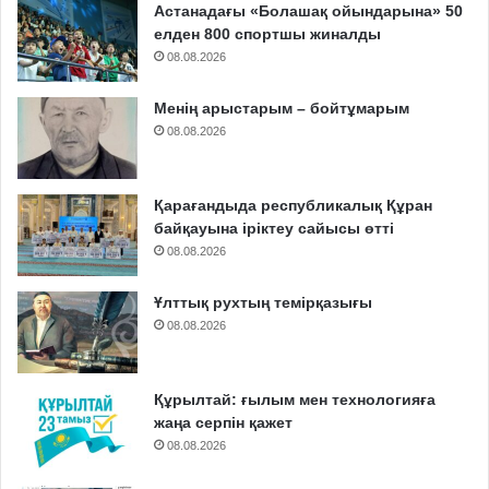
Астанадағы «Болашақ ойындарына» 50
елден 800 спортшы жиналды
08.08.2026
Менің арыстарым – бойтұмарым
08.08.2026
Қарағандыда республикалық Құран
байқауына іріктеу сайысы өтті
08.08.2026
Ұлттық рухтың темірқазығы
08.08.2026
Құрылтай: ғылым мен технологияға
жаңа серпін қажет
08.08.2026