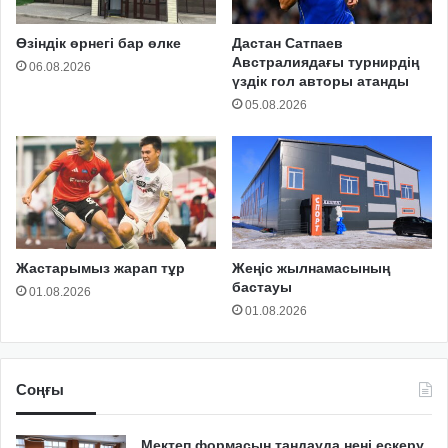
Өзіндік өрнегі бар өлке
Дастан Сатпаев
Австралиядағы турнирдің
06.08.2026
үздік гол авторы атанды
05.08.2026
Жастарымыз жарап тұр
Жеңіс жылнамасының
бастауы
01.08.2026
01.08.2026
Соңғы
Мектеп формасын таңдауда нені ескеру