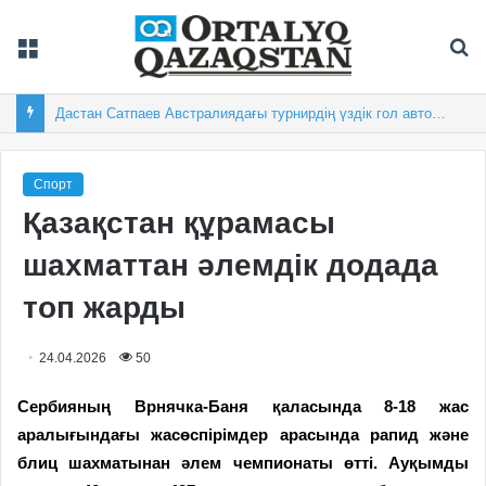
Мәзір
Із
Дастан Сатпаев Австралиядағы турнирдің үздік гол авторы атанды
Спорт
Қазақстан құрамасы
шахматтан әлемдік додада
топ жарды
24.04.2026
50
Сербияның Врнячка-Баня қаласында 8-18 жас
аралығындағы жасөспірімдер арасында рапид және
блиц шахматынан әлем чемпионаты өтті. Ауқымды