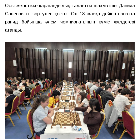
Осы жетістікке қарағандылық талантты шахматшы Даниял
Сапенов те зор үлес қосты. Ол 18 жасқа дейінгі санатта
рапид бойынша әлем чемпионатының күміс жүлдегері
атанды.