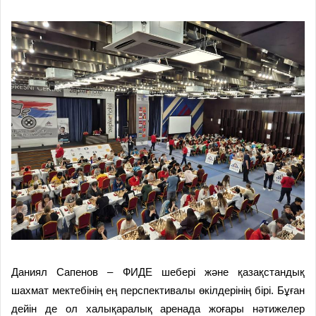
Даниял Сапенов – ФИДЕ шебері және қазақстандық
шахмат мектебінің ең перспективалы өкілдерінің бірі. Бұған
дейін де ол халықаралық аренада жоғары нәтижелер