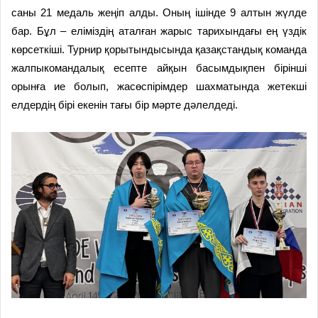
саны 21 медаль жеңіп алды. Оның ішінде 9 алтын жүлде
бар. Бұл – еліміздің аталған жарыс тарихындағы ең үздік
көрсеткіші. Турнир қорытындысында қазақстандық команда
жалпыкомандалық есепте айқын басымдықпен бірінші
орынға ие болып, жасөспірімдер шахматында жетекші
елдердің бірі екенін тағы бір мәрте дәлелдеді.