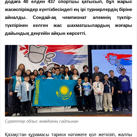
додаға 40 елден 437 спортшы қатысып, бұл жарыс
жасөспірімдер күнтізбесіндегі ең ірі турнирлердің біріне
айналды. Сондай-ақ чемпионат әлемнің түкпір-
түкпірінен келген жас шахматшылардың жоғары
дайындық деңгейін айқын көрсетті.
Суреттер облыс әкімдігінің сайтынан
Қазақстан құрамасы тарихи нәтижеге қол жеткізіп, жалпы