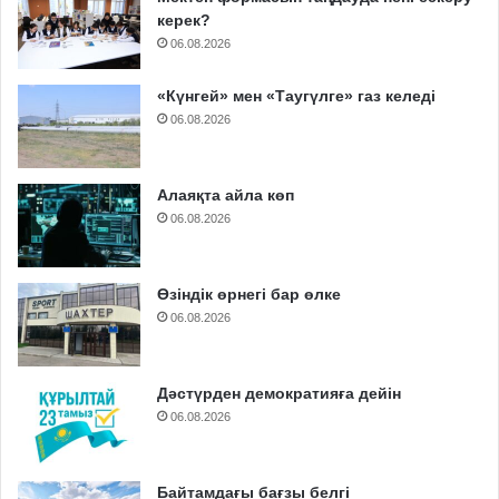
керек?
06.08.2026
«Күнгей» мен «Таугүлге» газ келеді
06.08.2026
Алаяқта айла көп
06.08.2026
Өзіндік өрнегі бар өлке
06.08.2026
Дәстүрден демократияға дейін
06.08.2026
Байтамдағы бағзы белгі