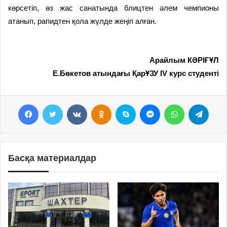
көрсетіп, өз жас санатында блицтен әлем чемпионы
атанып, рапидтен қола жүлде жеңіп алған.
Арайлым КӘРІҒҰЛ
Е.Бөкетов атындағы ҚарҰЗУ IV курс студенті
Facebook
Twitter
VKontakte
Odnoklassniki
Skype
Messenger
WhatsApp
Telegram
Басқа материалдар