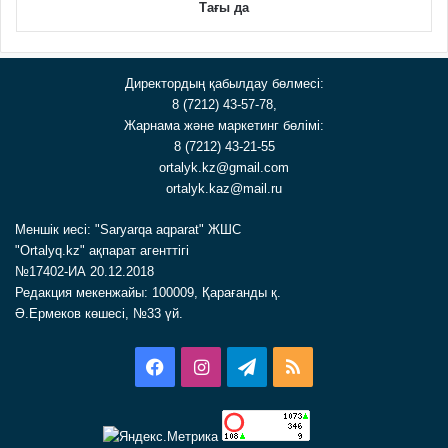
Тағы да
Директордың қабылдау бөлмесі:
8 (7212) 43-57-78,
Жарнама және маркетинг бөлімі:
8 (7212) 43-21-55
ortalyk.kz@gmail.com
ortalyk.kaz@mail.ru
Меншік иесі: "Saryarqa aqparat" ЖШС
"Ortalyq.kz" ақпарат агенттігі
№17402-ИА 20.12.2018
Редакция мекенжайы: 100009, Қарағанды қ.
Ә.Ермеков көшесі, №33 үй.
Facebook
Instagram
Telegram
RSS